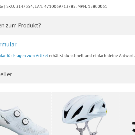
ße | SKU: 3147354, EAN: 4710069713785, MPN: 15800061
en zum Produkt?
rmular
lar für Fragen zum Artikel
erhältst du schnell und einfach deine Antwort.
eller