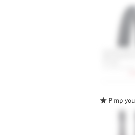
Schwalbe Nobby 
Addix SpeedGrip S
27.5 Zoll
27.5x2.60, 27.5x2.4
52,
Pimp your