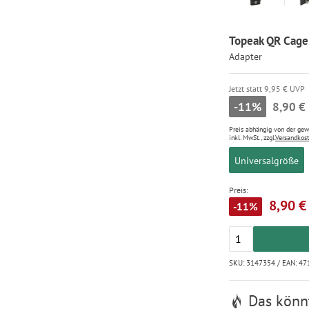
Topeak QR Cage
Adapter
Jetzt statt 9,95 € UVP
-11%
8,90 €
Preis abhängig von der ge
inkl. MwSt., zzgl.
Versandkos
Universalgröße
Preis:
8,90 €
-11%
SKU: 3147354 / EAN: 4
Das könnt