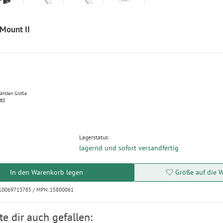
Mount II
wählten Größe
ten
Lagerstatus:
lagernd und sofort versandfertig
In den Warenkorb legen
Größe auf die W
710069713785 / MPN: 15800061
e dir auch gefallen: