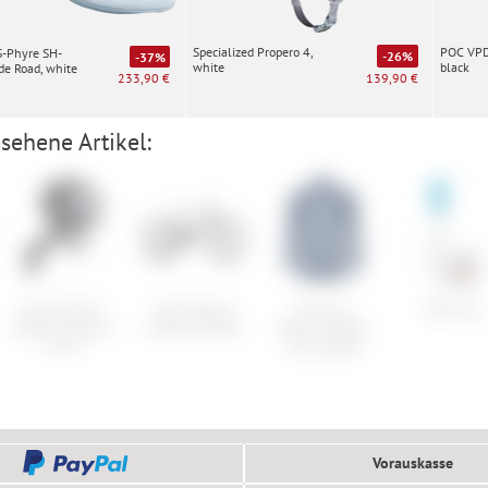
Specialized Propero 4,
POC VPD 
S-Phyre SH-
-26%
-37%
white
black
e Road, white
139,90 €
233,90 €
sehene Artikel:
Cube Acid E-
Cube Stereo
Ortovox
DPS Skis
Bike Frontlicht
Hybrid One44
Merino Fleece
Pro-E
Grid Jacket
Vorauskasse