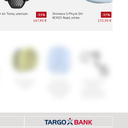
Air Torso, uranium
Shimano S-Phyre SH-
Special
-35%
-37%
RC903 Road, white
white
167,90 €
233,90 €
Vaude Race
Norrona
Cube Lenker-
Sigma 
Light
femund flex1
Vorbau-
Ra
lightweight
Kombination
Shorts
Litening Aero