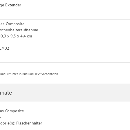
nge Extender
glas-Composite
laschenhalteraufnahme
,9 x 9,5 x 4,4 cm
TQCM02
nd Irrtümer in Bild und Text vorbehalten.
male
glas-Composite
6
gorie(n): Flaschenhalter
: