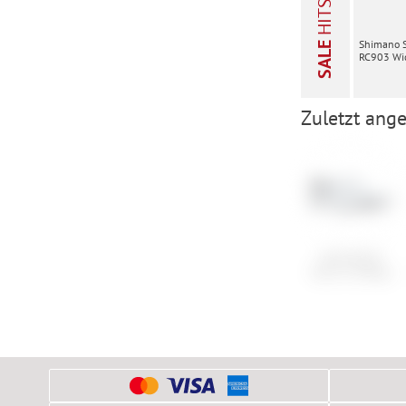
HITS
Shimano 
SALE
RC903 Wid
Zuletzt ange
Specialized
Torch 2.0 Road