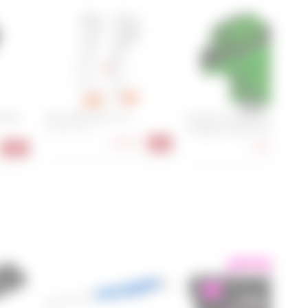
leeve
Assos RSR Socks S11
OneUp Components V3
Dropper Actuator Kit
35-38, 39-42
25,90 €
-4%
24,90 €
-25%
-4