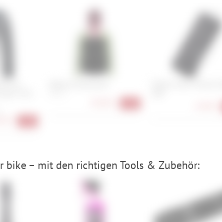
Nic Evo
Maloja SunflowerM.
Fidlock Twist Thermo S
uper Trail -
600
XS, S, L
83,90 €
-51%
14,90 €
0
90 €
-23%
 bike – mit den richtigen Tools & Zubehör: