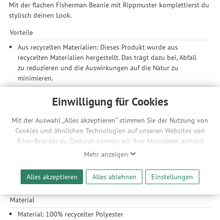
Mit der flachen Fisherman Beanie mit Rippmuster komplettierst du
stylisch deinen Look.
Vorteile
Aus recycelten Materialien: Dieses Produkt wurde aus
recycelten Materialien hergestellt. Das trägt dazu bei, Abfall
zu reduzieren und die Auswirkungen auf die Natur zu
minimieren.
Verwendungszweck
Einwilligung für Cookies
Lifestyle
Mit der Auswahl „Alles akzeptieren“ stimmen Sie der Nutzung von
Features
Cookies und ähnlichen Technologien auf unseren Websites von
Biker-Boarder zu. Dadurch können wir Ihre Aktivitäten anhand
Flacher Beanie für einen modernen, urbanen Look
Ihrer Geräte- und Browsereinstellungen nachvollziehen. Dies
Weiches Garn für Wärme und Komfort
Mehr anzeigen
ermöglicht es uns, anhand ihrer Interessen nutzungsbasierte
Clip-Label mit Logo
Werbeanzeigen für Sie bereitzustellen sowie Funktionalitäten
Stoff aus recyceltem Polyester
Alles akzeptieren
Alles ablehnen
Einstellungen
unserer Website sicherzustellen und stetig zu verbessern. Dabei
Mit Bündchen
werden Ihre Daten auch an Drittanbieter und Werbepartner
Material
weitergegeben. Die Verarbeitung erfolgt ausschließlich zum
Zwecke der Einbindung von Streaming-Inhalten und der
Material: 100% recycelter Polyester