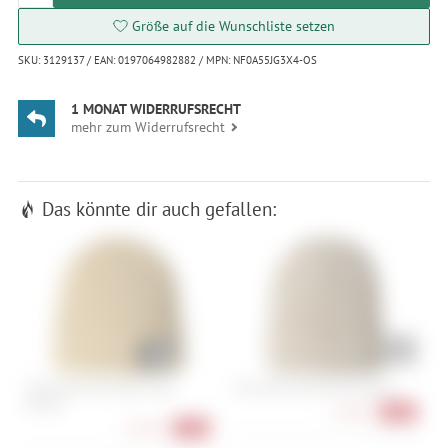
Größe auf die Wunschliste setzen
SKU: 3129137 / EAN: 0197064982882 / MPN: NF0A55JG3X4-OS
1 MONAT WIDERRUFSRECHT
mehr zum Widerrufsrecht
Das könnte dir auch gefallen:
The North Face Salty Lined
The North Face Norm Beanie
S
Beanie
a
17,90 €
-36%
21,90 €
-37%