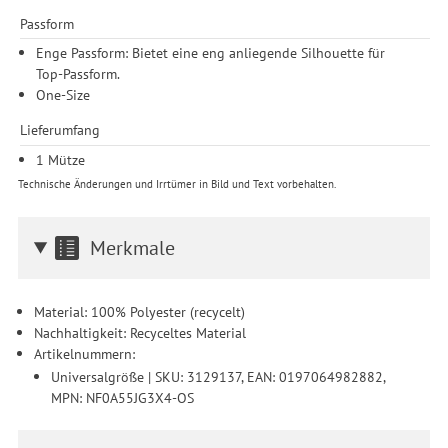
Durchführung von statistischer Analyse, Reichweitenmessungen,
Passform
Produktempfehlungen und nutzungsbasierter Werbung.
Informationen zu den einzelnen Funktionen, den Drittanbietern
Enge Passform: Bietet eine eng anliegende Silhouette für
und der Speicherdauer finden Sie unter Einstellungen. Diese
Top-Passform.
Einwilligung ist freiwillig, für die Nutzung unserer Website nicht
One-Size
erforderlich und gilt, bis sie widerrufen wird. Sie können Ihre
Lieferumfang
Einwilligung unter Einstellungen lediglich für bestimmte
Drittanbieter erteilen und jederzeit für die Zukunft widerrufen.
1 Mütze
Technische Änderungen und Irrtümer in Bild und Text vorbehalten.
Merkmale
Material: 100% Polyester (recycelt)
Nachhaltigkeit: Recyceltes Material
Artikelnummern:
Universalgröße | SKU: 3129137, EAN: 0197064982882,
MPN: NF0A55JG3X4-OS