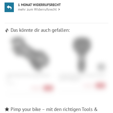
1 MONAT WIDERRUFSRECHT
mehr zum Widerrufsrecht
Das könnte dir auch gefallen:
Specialized Roval Alpinist Stem
K-Edge Specialized Future Mount
S
6°
Garmin Regular
S
130 mm
6
42,90 €
-31%
99,90 €
-33%
Pimp your bike – mit den richtigen Tools &