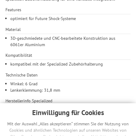
Features
optimiert für Future Shock-Systeme
Material
3D-geschmiedete und CNC-bearbeitete Konstruktion aus
6061er Aluminium
Kompatibilität
kompatibel mit der Specialized Zubehörhalterung
Technische Daten
Winkel: 6 Grad
Lenkerklemmung: 31,8 mm
Herstellerinfo Specialized
Wir sind Rider - diese Tatsache hat jede Entscheidung
Einwilligung für Cookies
geprägt, die Specialized seit 1974 getroffen hat. Weil es
damals keine qualitativ hochwertigen Reifen gab, hat sich
Mit der Auswahl „Alles akzeptieren“ stimmen Sie der Nutzung von
Specialized auf die Fahnen geschrieben, die allerbesten Pneus
Cookies und ähnlichen Technologien auf unseren Websites von
zu entwickeln. Als die Menschen um Specialized herum