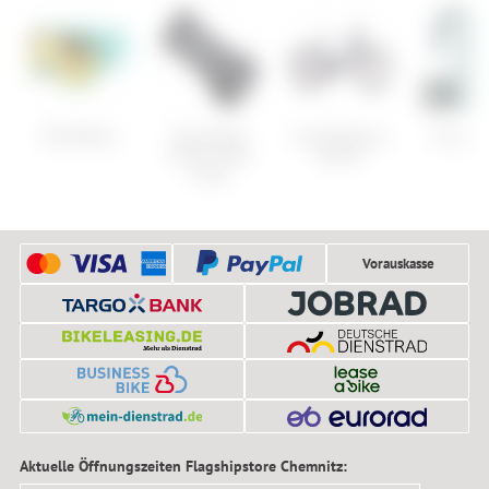
POC Retina
Specialized
Cube Reaction
Evoc St
Future Stem
Hybrid
Comp
Vorauskasse
Aktuelle Öffnungszeiten Flagshipstore Chemnitz: