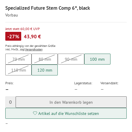
Specialized Future Stem Comp 6°, black
Vorbau
Jetzt statt 60,00 € UVP
-27%
43,90 €
Preis abhängig von der gewählten Größe
inkl. MwSt., zzgl.
Versandkosten
70 mm
80 mm
90 mm
100 mm
110 mm
120 mm
Preis:
Lagerstatus:
Versandzeit:
—
—
—
0
In den Warenkorb legen
Artikel auf die Wunschliste setzen
—