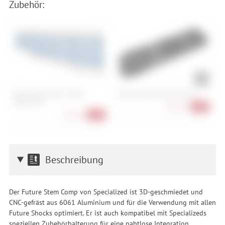
Zubehör:
Park Tool MW-SET.2 Metric
Cube Acid Multi Tool Husk 24
M
Wrench Set
1
64,90 €
-28%
78,90 €
-41%
Beschreibung
Der Future Stem Comp von Specialized ist 3D-geschmiedet und
CNC-gefräst aus 6061 Aluminium und für die Verwendung mit allen
Future Shocks optimiert. Er ist auch kompatibel mit Specializeds
speziellen Zubehörhalterung für eine nahtlose Integration.