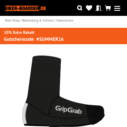
Bike Shop
Bekleidung & Schuhe
Überschuhe
10% Extra Rabatt
Gutscheincode: #SUMMER26