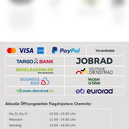
GripGrab PACR
K2
Capita Mercury
Ortovox
Waterproof
Merino U
Winter Gravel
Long Sle
Shoe Covers
Vorauskasse
Aktuelle Öffnungszeiten Flagshipstore Chemnitz:
Mo, Di, Do, Fr
10:00 - 19:00 Uhr
Mittwoch
11:00 - 19:00 Uhr
Samstag
10:00 - 16:00 Uhr