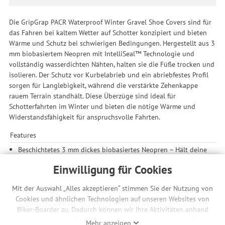
Die GripGrap PACR Waterproof Winter Gravel Shoe Covers sind für
das Fahren bei kaltem Wetter auf Schotter konzipiert und bieten
Wärme und Schutz bei schwierigen Bedingungen. Hergestellt aus 3
mm biobasiertem Neopren mit IntelliSeal™ Technologie und
vollständig wasserdichten Nähten, halten sie die Füße trocken und
isolieren. Der Schutz vor Kurbelabrieb und ein abriebfestes Profil
sorgen für Langlebigkeit, während die verstärkte Zehenkappe
rauem Terrain standhält. Diese Überzüge sind ideal für
Schotterfahrten im Winter und bieten die nötige Wärme und
Widerstandsfähigkeit für anspruchsvolle Fahrten.
Features
Beschichtetes 3 mm dickes biobasiertes Neopren – Hält deine
Füße bei kaltem Wetter warm und trocken
Einwilligung für Cookies
IntelliSeal™-Technologie – kombiniert mit vollständig
wasserdichten Nähten
Mit der Auswahl „Alles akzeptieren“ stimmen Sie der Nutzung von
Kurbelabriebschutz – schützt die Schuhüberzüge vor
Cookies und ähnlichen Technologien auf unseren Websites von
Verschleiß
Biker-Boarder zu. Dadurch können wir Ihre Aktivitäten anhand
abriebfestes Profil – bietet eine robuste, verschleißfeste
Ihrer Geräte- und Browsereinstellungen nachvollziehen. Dies
Mehr anzeigen
Schicht auf der Sohle des Schuhüberzugs