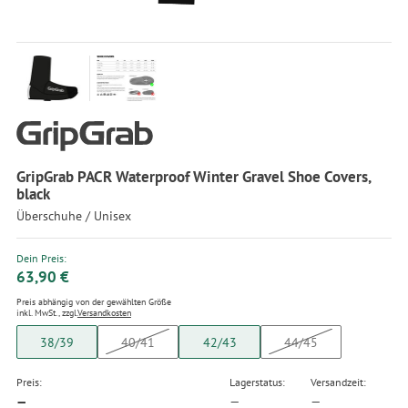
GripGrab PACR Waterproof Winter Gravel Shoe Covers,
black
Überschuhe / Unisex
Dein Preis:
63,90 €
Preis abhängig von der gewählten Größe
inkl. MwSt., zzgl.
Versandkosten
38/39
40/41
42/43
44/45
Preis:
Lagerstatus:
Versandzeit:
—
—
—