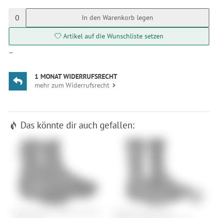
0
In den Warenkorb legen
Artikel auf die Wunschliste setzen
—
1 MONAT WIDERRUFSRECHT
mehr zum Widerrufsrecht
Das könnte dir auch gefallen:
GripGrab PACR Waterproof Gravel
GripGrab AquaShield 2
Q