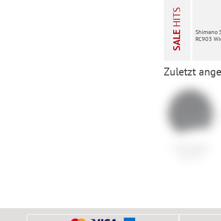
HITS
Shimano 
SALE
RC903 Wid
Zuletzt ange
Craft Shelter
Hat 2.0