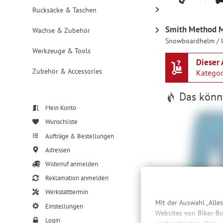
Rucksäcke & Taschen
Smith Method MI
Wachse & Zubehör
Snowboardhelm / 
Werkzeuge & Tools
Dieser 
Zubehör & Accessories
Katego
Das könnt
Mein Konto
Wunschliste
Aufträge & Bestellungen
Adressen
Widerruf anmelden
Reklamation anmelden
Fox Defend Short
Werkstatttermin
30
Mit der Auswahl „Alle
63,
Einstellungen
Websites von Biker-Bo
Login