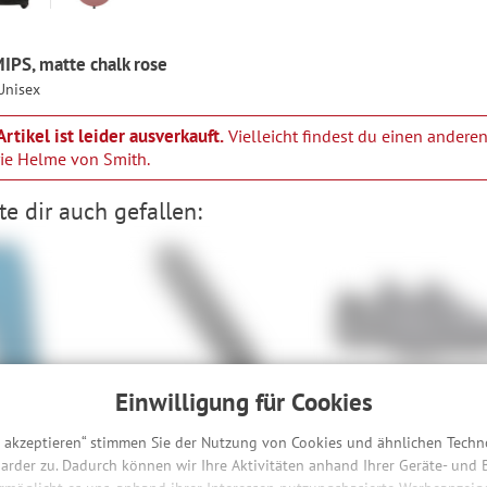
PS, matte chalk rose
Unisex
Artikel ist leider ausverkauft.
Vielleicht findest du einen anderen
rie
Helme von Smith
.
e dir auch gefallen:
Einwilligung für Cookies
Specialized Turbo Vado
Specialized Torch 2.0 
Battery - 710 Wh
37, 38.5, 39, 39.5, 40, 40.5,
41.5, 42, 43.5, 44, 44.5, 45.
s akzeptieren“ stimmen Sie der Nutzung von Cookies und ähnlichen Techn
90 €
-42%
48
699,00 €
-36%
arder zu. Dadurch können wir Ihre Aktivitäten anhand Ihrer Geräte- und
129,90 €