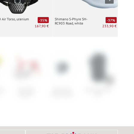
Air Torso, uranium
Shimano S-Phyre SH-
Special
-35%
-37%
RC903 Road, white
white
167,90 €
233,90 €
lus
Pinarello
Race Face
Cube Rucksack
Pata
Dogma F
Strap Buckle
ATX
Men'
Ultra
Ho