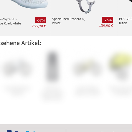
Specialized Propero 4,
POC VPD 
S-Phyre SH-
-26%
-37%
white
black
e Road, white
139,90 €
233,90 €
sehene Artikel:
Cube Reaction
Norrona
Cube Stereo
Scott Argo P
Hybrid
lyngen flex1
Hybrid One44
JR Helmet
light Pants