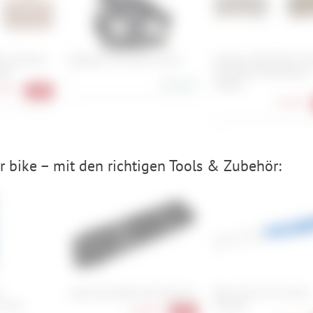
 Kunstharz
Nidecker Flow NX2 Fusion
Shimano D03S-RX Kuns
lag
Scheibenbremsbelag 4
L
Kolben
379,95 €
90 €
-42%
15,90 €
 bike – mit den richtigen Tools & Zubehör:
4
Cube Acid Multi Tool Husk 24
Park Tool CC-4.2 Chain
14 mm
Checker
64,90 €
-28%