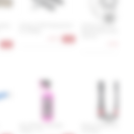
tharz
Shimano M70T4 Bremsschuh
Shimano SM-RT64
-
für Alufelge
Bremsscheibe Center Lock -
160 mm
6,90 €
-23%
22,90 €
-31%
-26
Muc-Off Nano Tech Bike
Reserve Fillmore Valve - 70
Cleaner - 1 L
mm (Paar)