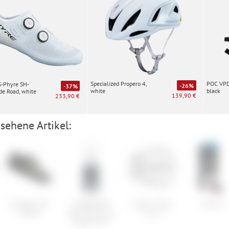
Specialized Propero 4,
POC VPD 
S-Phyre SH-
-26%
-37%
white
black
e Road, white
139,90 €
233,90 €
sehene Artikel:
Shimano SH-
GOREWEAR
Fixplus Strap
Burton
AM503
Spinshift kurze
23 cm
Trägerhose+