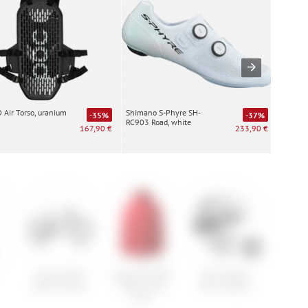
Air Torso, uranium
Shimano S-Phyre SH-
Special
-35%
-37%
RC903 Road, white
white
167,90 €
233,90 €
Cannondale
Haglöfs MIMIC
Scott Stego
Mal
Habit Carbon
Alert Hood
Plus Helmet
Wies
Men