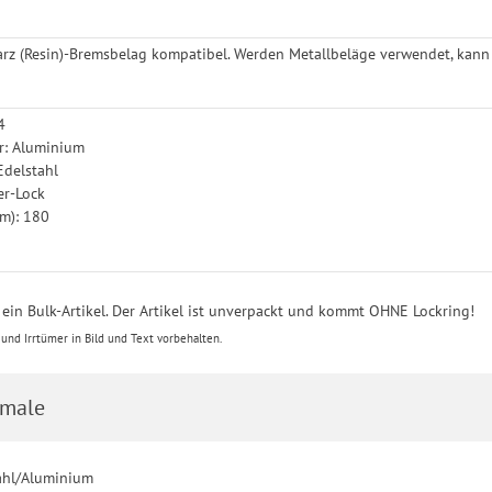
rz (Resin)-Bremsbelag kompatibel. Werden Metallbeläge verwendet, kann
4
r: Aluminium
Edelstahl
er-Lock
m): 180
t ein Bulk-Artikel. Der Artikel ist unverpackt und kommt OHNE Lockring!
nd Irrtümer in Bild und Text vorbehalten.
male
tahl/Aluminium