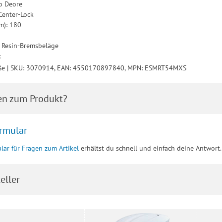
o Deore
Center-Lock
m): 180
 Resin-Bremsbeläge
:
öße | SKU: 3070914, EAN: 4550170897840, MPN: ESMRT54MXS
en zum Produkt?
rmular
lar für Fragen zum Artikel
erhältst du schnell und einfach deine Antwort.
eller