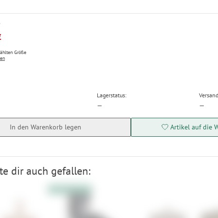
P
€
wählten Größe
ten
Lagerstatus:
Versand
—
—
In den Warenkorb legen
Artikel auf die 
e dir auch gefallen:
10% Extrarabatt