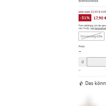
Bremsscheibe
Jetzt statt 25,95 € UV
-31%
17,90 
Preis abhängig von der ge
inkl. MwSt., zzgl.
Versandkos
Universalgröße
Preis:
—
0
—
Das könnt