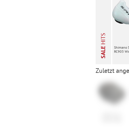
HITS
Shimano 
SALE
RC903 Wid
Zuletzt ange
USWE Tool
Saddle Bag