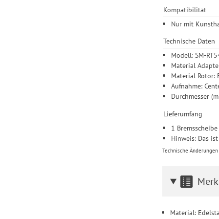
Kompatibilität
Nur mit Kunstha
Technische Daten
Modell: SM-RT5
Material Adapte
Material Rotor: 
Aufnahme: Cent
Durchmesser (m
Lieferumfang
1 Bremsscheibe
Hinweis: Das is
Technische Änderungen u
Merk
Material: Edels