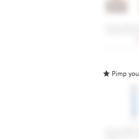
Shimano B05S-RX
Scheibenbremsbe
6,
Pimp your
Park Tool MWR-1
Kombischlüssel 