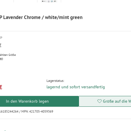
MP Lavender Chrome / white/mint green
VP
€
wählten Größe
ten
Lagerstatus:
€
lagernd und sofort versandfertig
In den Warenkorb legen
Größe auf die W
616185244264 / MPN: 421705-4059369