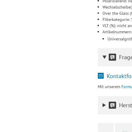
Polarisierend: n
Wechselscheibe(
Over the Glass (
Filterkategorie
VLT (%): nicht 
Artikelnummern
Universalgrö
Frag
Kontaktfo
Mit unserem
Formu
Herst