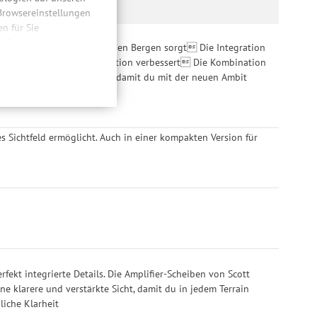
 Browsereinstellungen
 für Sie
n. Dabei werden Ihre
 eine ungehinderte Sicht in den Bergen sorgt Die Integration
ließlich zum Zwecke
die Farb- und Kontrastdefinition verbessert Die Kombination
hweitenmessungen,
ßen Gesichtern entwickelt, damit du mit der neuen Ambit
onen, den
llig, für die
inwilligung unter
rufen.
es Sichtfeld ermöglicht. Auch in einer kompakten Version für
fekt integrierte Details. Die Amplifier-Scheiben von Scott
ne klarere und verstärkte Sicht, damit du in jedem Terrain
liche Klarheit