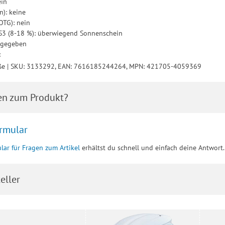
ein
n): keine
OTG): nein
: S3 (8-18 %): überwiegend Sonnenschein
angegeben
:
ße | SKU: 3133292, EAN: 7616185244264, MPN: 421705-4059369
en zum Produkt?
rmular
lar für Fragen zum Artikel
erhältst du schnell und einfach deine Antwort.
eller