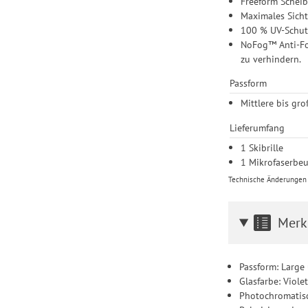
Freeform Schei
Maximales Sicht
100 % UV-Schutz
NoFog™ Anti-Fo
zu verhindern.
Passform
Mittlere bis gr
Lieferumfang
1 Skibrille
1 Mikrofaserbeu
Technische Änderungen u
Merk
Passform: Larg
Glasfarbe: Violet
Photochromatisc