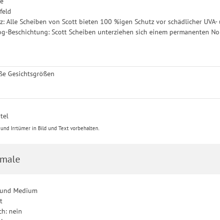
be
feld
: Alle Scheiben von Scott bieten 100 %igen Schutz vor schädlicher UVA-
g-Beschichtung: Scott Scheiben unterziehen sich einem permanenten N
oße Gesichtsgrößen
tel
nd Irrtümer in Bild und Text vorbehalten.
male
e und Medium
t
h: nein