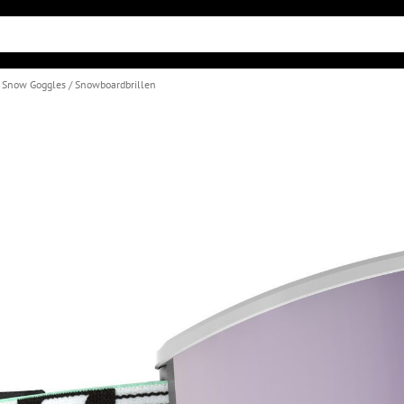
& Snow Goggles
Snowboardbrillen