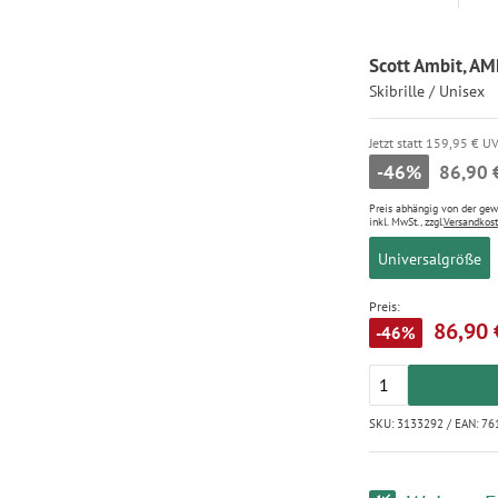
Scott Ambit, A
Skibrille / Unisex
Jetzt statt 159,95 € U
-46%
86,90 
Preis abhängig von der ge
inkl. MwSt., zzgl.
Versandkos
Universalgröße
Preis:
86,90 
-46%
SKU: 3133292 / EAN: 7