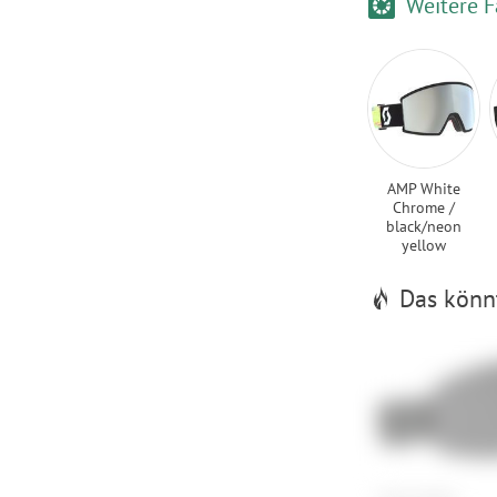
Weitere F
AMP White
Chrome /
black/neon
yellow
Das könnt