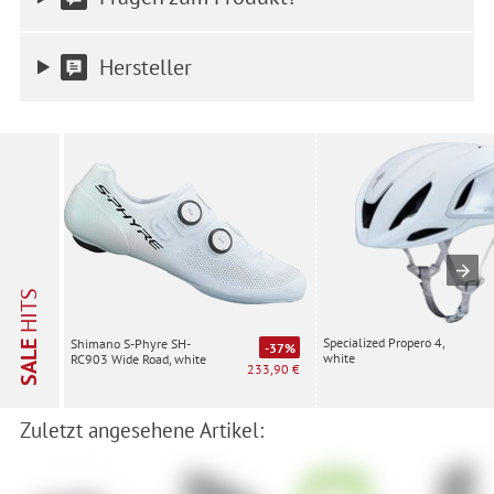
Einwilligung ist freiwillig, für die Nutzung unserer Website nicht
erforderlich und gilt, bis sie widerrufen wird. Sie können Ihre
Einwilligung unter Einstellungen lediglich für bestimmte
Hersteller
Drittanbieter erteilen und jederzeit für die Zukunft widerrufen.
HITS
Specialized Propero 4,
Shimano S-Phyre SH-
SALE
-37%
white
RC903 Wide Road, white
233,90 €
Zuletzt angesehene Artikel: