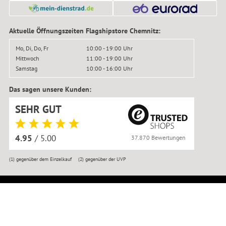
Aktuelle Öffnungszeiten Flagshipstore Chemnitz:
Mo, Di, Do, Fr
10:00 - 19:00 Uhr
Mittwoch
11:00 - 19:00 Uhr
Samstag
10:00 - 16:00 Uhr
Das sagen unsere Kunden:
SEHR GUT
4.95
/ 5.00
37.870 Bewertungen
(1)
gegenüber dem Einzelkauf
(2)
gegenüber der UVP
© BIKER-BOARDER 2016–2026
Impressum
|
Kontakt
|
Datenschutz
|
AGB
|
Widerrufsbelehrung
|
Widerruf anmelden
|
Reklamation
|
Versandkosten
|
Erklärung zur Barrierefreiheit
|
Jobs
|
Newsletter
|
Werkstatttermin
|
Bikemontage