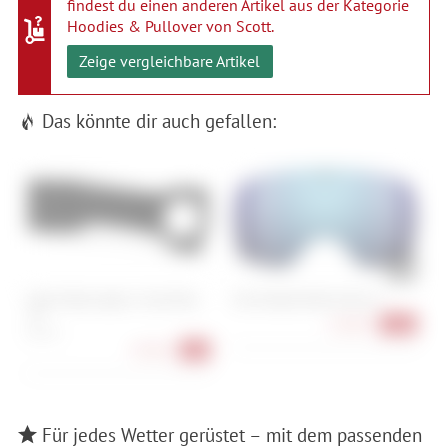
findest du einen anderen Artikel aus der Kategorie
Hoodies & Pullover von Scott
.
Zeige vergleichbare Artikel
Das könnte dir auch gefallen:
Cube Vorbau Agree / Cross Race
Giro Ersatzscheibe Article II
V
-6°
63,90 €
-36%
100 mm
47,90 €
-4%
Für jedes Wetter gerüstet – mit dem passenden