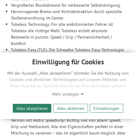
Vergrößerter Blockabstand für verbesserte Selbstreinigung.
Hervorragende Brems-und Vortriebstraktion durch spezielle
Stollenanordnung im Center.
Tubeless Technology: Für alle ambitionierten Fahrer ist
Tubeless die richtige Wahl. Tubeless erzielt absolute
Bestwerte in puncto: Speed / Grip / Pannensicherheit /
Komfort
Tubeless Easy (TLE): Die Schwalbe Tubeless Easy-Technologie
ermöglicht Fahrvergnügen ohne Schlauch auch für High
Einwilligung für Cookies
Pressure Reifen. Tubeless-Reifen für Rennräder, Tourenräder,
Crosser und Gravelbikes sind deutlich leichter und auch
Mit der Auswahl „Alles akzeptieren“ stimmen Sie der Nutzung von
schneller. Einfache Montage sowie perfekter und sicher Sitz
Cookies und ähnlichen Technologien auf unseren Websites von
auf der Felge. Die Referenz für Tubeless.
Biker-Boarder zu. Dadurch können wir Ihre Aktivitäten anhand
Gummimischung / Compound
Ihrer Geräte- und Browsereinstellungen nachvollziehen. Dies
Mehr anzeigen
ermöglicht es uns, anhand ihrer Interessen nutzungsbasierte
Addix SpeedGrip (blaue Kennung): Das Universalcompound –
Werbeanzeigen für Sie bereitzustellen sowie Funktionalitäten
er hat die absolut größte Einsatz-Bandbreite. Ideal für XC, All
Alles akzeptieren
Alles ablehnen
Einstellungen
unserer Website sicherzustellen und stetig zu verbessern. Dabei
Mountain und Trail: Von den meisten Evo-Reifen gibt es eine
werden Ihre Daten auch an Drittanbieter und Werbepartner
Version mit Addix SpeedGrip! Richtig viel von allem: Speed,
weitergegeben. Die Verarbeitung erfolgt ausschließlich zum
Grip und Haltbarkeit. Alle drei Eigenschaften perfekt in einer
Zwecke der Einbindung von Streaming-Inhalten und der
Mischung zu vereinen – das ist eigentlich kaum möglich. Aber