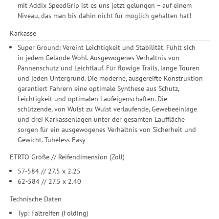
Durchführung von statistischer Analyse, Reichweitenmessungen,
mit Addix SpeedGrip ist es uns jetzt gelungen – auf einem
Produktempfehlungen und nutzungsbasierter Werbung.
Niveau, das man bis dahin nicht für möglich gehalten hat!
Informationen zu den einzelnen Funktionen, den Drittanbietern
und der Speicherdauer finden Sie unter Einstellungen. Diese
Karkasse
Einwilligung ist freiwillig, für die Nutzung unserer Website nicht
Super Ground: Vereint Leichtigkeit und Stabilität. Fühlt sich
erforderlich und gilt, bis sie widerrufen wird. Sie können Ihre
in jedem Gelände Wohl. Ausgewogenes Verhältnis von
Einwilligung unter Einstellungen lediglich für bestimmte
Pannenschutz und Leichtlauf. Für flowige Trails, lange Touren
Drittanbieter erteilen und jederzeit für die Zukunft widerrufen.
und jeden Untergrund. Die moderne, ausgereifte Konstruktion
garantiert Fahrern eine optimale Synthese aus Schutz,
Leichtigkeit und optimalen Laufeigenschaften. Die
schützende, von Wulst zu Wulst verlaufende, Gewebeeinlage
und drei Karkassenlagen unter der gesamten Lauffläche
sorgen für ein ausgewogenes Verhältnis von Sicherheit und
Gewicht. Tubeless Easy
ETRTO Größe // Reifendimension (Zoll)
57-584 // 27.5 x 2.25
62-584 // 27.5 x 2.40
Technische Daten
Typ: Faltreifen (Folding)