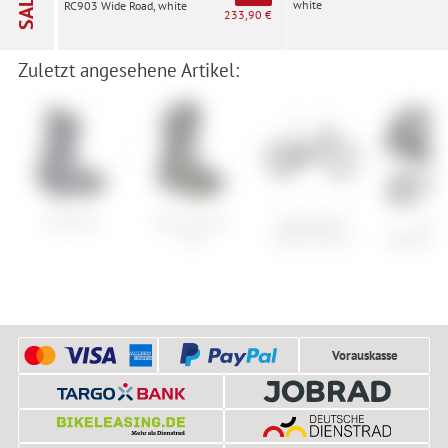
SALE
white
RC903 Wide Road, white
233,90 €
Zuletzt angesehene Artikel:
K2 Recon
Nitro Crown
Specialized
Fox
TLS
Turbo Tero X
Speedfra
Vorauskasse