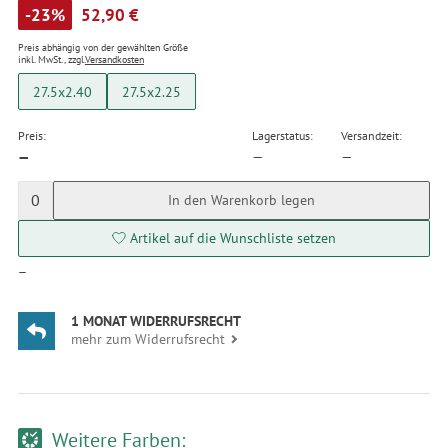
-23%
52,90 €
Preis abhängig von der gewählten Größe
inkl. MwSt., zzgl.
Versandkosten
27.5x2.40
27.5x2.25
Preis:
Lagerstatus:
Versandzeit:
—
—
—
0
In den Warenkorb legen
Artikel auf die Wunschliste setzen
—
1 MONAT WIDERRUFSRECHT
mehr zum Widerrufsrecht
Weitere Farben: