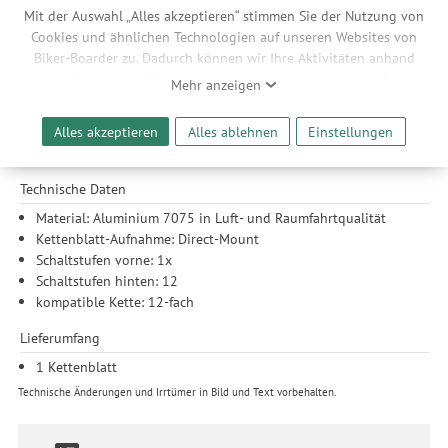
Mit der Auswahl „Alles akzeptieren“ stimmen Sie der Nutzung von
Features
Cookies und ähnlichen Technologien auf unseren Websites von
Erprobt und getestet im MTB-Himmel, dem Peak District.
Biker-Boarder zu. Dadurch können wir Ihre Aktivitäten anhand
Hält die Kette auch unter den härtesten Bedingungen am
Ihrer Geräte- und Browsereinstellungen nachvollziehen. Dies
Mehr anzeigen
Laufen.
ermöglicht es uns, anhand ihrer Interessen nutzungsbasierte
Werbeanzeigen für Sie bereitzustellen sowie Funktionalitäten
Kompatibilität
Alles akzeptieren
Alles ablehnen
Einstellungen
unserer Website sicherzustellen und stetig zu verbessern. Dabei
Eagle kompatibel
werden Ihre Daten auch an Drittanbieter und Werbepartner
weitergegeben. Die Verarbeitung erfolgt ausschließlich zum
Technische Daten
Zwecke der Einbindung von Streaming-Inhalten und der
Material: Aluminium 7075 in Luft- und Raumfahrtqualität
Durchführung von statistischer Analyse, Reichweitenmessungen,
Kettenblatt-Aufnahme: Direct-Mount
Produktempfehlungen und nutzungsbasierter Werbung.
Schaltstufen vorne: 1x
Informationen zu den einzelnen Funktionen, den Drittanbietern
Schaltstufen hinten: 12
und der Speicherdauer finden Sie unter Einstellungen. Diese
kompatible Kette: 12-fach
Einwilligung ist freiwillig, für die Nutzung unserer Website nicht
erforderlich und gilt, bis sie widerrufen wird. Sie können Ihre
Lieferumfang
Einwilligung unter Einstellungen lediglich für bestimmte
1 Kettenblatt
Drittanbieter erteilen und jederzeit für die Zukunft widerrufen.
Technische Änderungen und Irrtümer in Bild und Text vorbehalten.