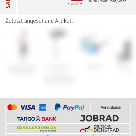
SALE
RC903 Wide Road, white
139,90 €
Zuletzt angesehene Artikel:
Castelli Premio
Park Tool PH-
100% S3
Burton Si
Evo Bibshort
T25
Tote
Winkelschlüssel
Torx mit P-Griff
Vorauskasse