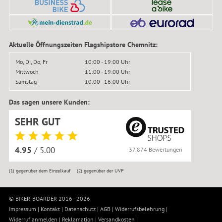
Aktuelle Öffnungszeiten Flagshipstore Chemnitz:
Mo, Di, Do, Fr
10:00 - 19:00 Uhr
Mittwoch
11:00 - 19:00 Uhr
Samstag
10:00 - 16:00 Uhr
Das sagen unsere Kunden:
SEHR GUT
4.95
/ 5.00
37.874 Bewertungen
(1)
gegenüber dem Einzelkauf
(2)
gegenüber der UVP
© BIKER-BOARDER 2016–2026
Impressum
|
Kontakt
|
Datenschutz
|
AGB
|
Widerrufsbelehrung
|
Widerruf anmelden
|
Reklamation
|
Versandkosten
|