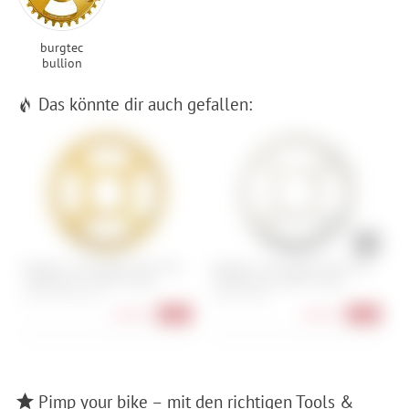
burgtec
bullion
Das könnte dir auch gefallen:
Burgtec 3 mm Offset Thick Thin
Burgtec 3 mm Offset Thick Thin
B
Chainring for SRAM 3-Bolt
Chainring for SRAM 3-Bolt
K
A
28 Z, 30 Z, 32 Z, 34 Z
28 Z, 30 Z, 34 Z
(
48,90 €
48,90 €
-29%
-29%
Pimp your bike – mit den richtigen Tools &