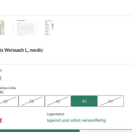
ts Weissach L, nordic
VP
€
wählten Größe
ten
36
38
40
42
44
Lagerstatus:
€
lagernd und sofort versandfertig