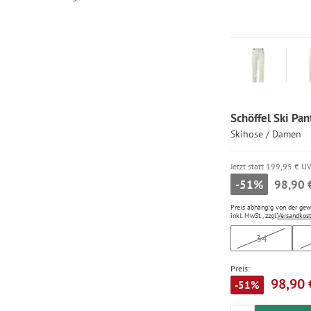
Schöffel Ski Pan
Skihose / Damen
Jetzt statt 199,95 € U
-51%
98,90 
Preis abhängig von der ge
inkl. MwSt., zzgl.
Versandkos
34
Preis:
98,90 
-51%