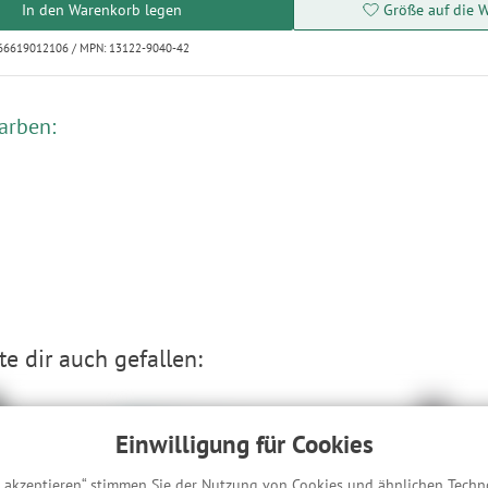
In den Warenkorb legen
Größe auf die W
066619012106 / MPN: 13122-9040-42
arben:
e dir auch gefallen:
Einwilligung für Cookies
s akzeptieren“ stimmen Sie der Nutzung von Cookies und ähnlichen Techn