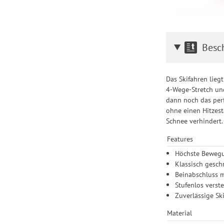
Besc
Das Skifahren lieg
4-Wege-Stretch und
dann noch das perf
ohne einen Hitzest
Schnee verhindert.
Features
Höchste Bewegu
Klassisch gesch
Beinabschluss 
Stufenlos verst
Zuverlässige Sk
Material