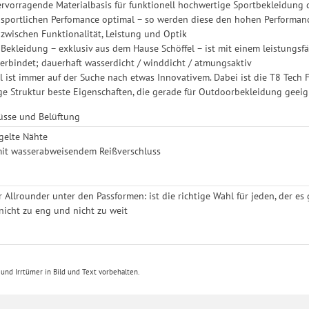
 hervorragende Materialbasis für funktionell hochwertige Sportbekleidung 
r sportlichen Perfomance optimal – so werden diese den hohen Performanc
wischen Funktionalität, Leistung und Optik
i Bekleidung – exklusiv aus dem Hause Schöffel – ist mit einem leistungsf
verbindet; dauerhaft wasserdicht / winddicht / atmungsaktiv
l ist immer auf der Suche nach etwas Innovativem. Dabei ist die T8 Tech F
ige Struktur beste Eigenschaften, die gerade für Outdoorbekleidung geeig
lüsse und Belüftung
gelte Nähte
it wasserabweisendem Reißverschluss
er Allrounder unter den Passformen: ist die richtige Wahl für jeden, der 
 nicht zu eng und nicht zu weit
nd Irrtümer in Bild und Text vorbehalten.