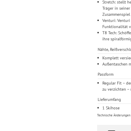
Stretch: stellt
Träger in seine
Zusammenspiel z
Venturi: Ventur
Funktionalität 
T8 Tech: Schöffe
ihre spiralförm
Nähte, Reißversch
Komplett versie
Außentaschen m
Passform
Regular Fit – d
zu verzichten –
Lieferumfang
1 Skihose
Technische Änderungen u