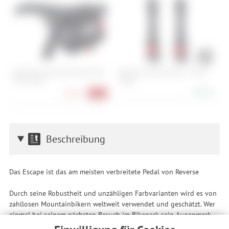
Blackburn Big Switch Wrap Multi-
Reserve Fillmore Valve - 70 mm
M
Tool Carrier
(Paar)
1
48,90 €
28,90 €
-47%
Beschreibung
Das Escape ist das am meisten verbreitete Pedal von Reverse
Durch seine Robustheit und unzähligen Farbvarianten wird es von
zahllosen Mountainbikern weltweit verwendet und geschätzt. Wer
einmal bei seinem nächsten Besuch im Bikepark sein Augenmerk
auf die Pedale der dort fahrenden Räder lenkt, wird mit Sicherheit