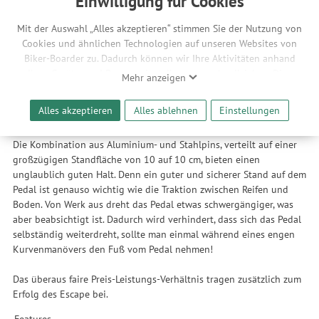
Einwilligung für Cookies
das eine oder andere Escape Pedal entdecken. Reverse nennt es
intern auch gerne „DAS Bikepark Pedal“ da es nahezu unmöglich ist
Mit der Auswahl „Alles akzeptieren“ stimmen Sie der Nutzung von
den Pedalkörper zu zerstören. Immer wieder erreichen Reverse
Cookies und ähnlichen Technologien auf unseren Websites von
Pedale von Kunden, an denen sie einen Service an den Lagern und
Biker-Boarder zu. Dadurch können wir Ihre Aktivitäten anhand
der Achse durchführen, denen man den jahrelangen Gebrauch
Ihrer Geräte- und Browsereinstellungen nachvollziehen. Dies
Mehr anzeigen
deutlich ansieht. Zahllosen „Bekanntschaften“ mit Steinen und
ermöglicht es uns, anhand ihrer Interessen nutzungsbasierte
Wurzeln zum Trotz, bleiben die Escape Pedale in Funktion und
Werbeanzeigen für Sie bereitzustellen sowie Funktionalitäten
Alles akzeptieren
Alles ablehnen
Einstellungen
erfreuen ihre Besitzer jahrelang mit ihrer Performance!
unserer Website sicherzustellen und stetig zu verbessern. Dabei
werden Ihre Daten auch an Drittanbieter und Werbepartner
Die Kombination aus Aluminium- und Stahlpins, verteilt auf einer
weitergegeben. Die Verarbeitung erfolgt ausschließlich zum
großzügigen Standfläche von 10 auf 10 cm, bieten einen
Zwecke der Einbindung von Streaming-Inhalten und der
unglaublich guten Halt. Denn ein guter und sicherer Stand auf dem
Durchführung von statistischer Analyse, Reichweitenmessungen,
Pedal ist genauso wichtig wie die Traktion zwischen Reifen und
Produktempfehlungen und nutzungsbasierter Werbung.
Boden. Von Werk aus dreht das Pedal etwas schwergängiger, was
Informationen zu den einzelnen Funktionen, den Drittanbietern
aber beabsichtigt ist. Dadurch wird verhindert, dass sich das Pedal
und der Speicherdauer finden Sie unter Einstellungen. Diese
selbständig weiterdreht, sollte man einmal während eines engen
Einwilligung ist freiwillig, für die Nutzung unserer Website nicht
Kurvenmanövers den Fuß vom Pedal nehmen!
erforderlich und gilt, bis sie widerrufen wird. Sie können Ihre
Einwilligung unter Einstellungen lediglich für bestimmte
Das überaus faire Preis-Leistungs-Verhältnis tragen zusätzlich zum
Drittanbieter erteilen und jederzeit für die Zukunft widerrufen.
Erfolg des Escape bei.
Features