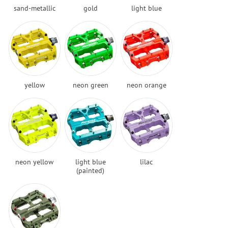
sand-metallic
gold
light blue
yellow
neon green
neon orange
neon yellow
light blue
lilac
(painted)