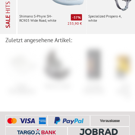
HITS
Specialized Propero 4,
Shimano S-Phyre SH-
SALE
-37%
white
RC903 Wide Road, white
233,90 €
Zuletzt angesehene Artikel:
Ergon
Burton Cartel
Lib Tech
NS Bik
Montagepaste
Double Dip
Quantum 
Stem
Vorauskasse