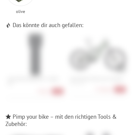
olive
Das könnte dir auch gefallen:
Abus Bordo 6000K/90 + Halter
Specialized Turbo Levo 4 Expert
K
SH
S2 , S3 , S4
7.749,00 €
-23%
79,90 €
-20%
Pimp your bike – mit den richtigen Tools &
Zubehör: