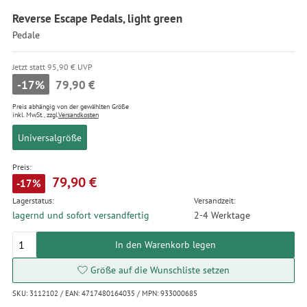
Reverse Escape Pedals, light green
Pedale
Jetzt statt 95,90 € UVP
-17%
79,90 €
Preis abhängig von der gewählten Größe
inkl. MwSt., zzgl.
Versandkosten
Universalgröße
Preis:
79,90 €
-17%
Lagerstatus:
Versandzeit:
lagernd und sofort versandfertig
2-4 Werktage
In den Warenkorb legen
Größe auf die Wunschliste setzen
SKU: 3112102 / EAN: 4717480164035 / MPN: 933000685