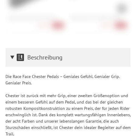
Cube Acid Multi Tool Husk 24
Park Tool CC-4.2 Chain Checker
M
1
64,90 €
20,90 €
-28%
-16%
Beschreibung
Die Race Face Chester Pedals – Geniales Gefühl. Genialer Grip.
Genialer Preis.
Chester ist zurück mit mehr Grip, einer zweiten Größenoption und
einem besseren Gefühl auf dem Pedal, und das bei der gleichen
robusten Kompositkonstruktion zu einem Preis, der für jeden Rider
erschwinglich ist. Dank des komplett wartungsfähigen Innenlebens,
der acht Farben und unserer lebenslangen Garantie, die auch
Sturzschäden einschließt, ist Chester dein idealer Begleiter auf dem
Trail.