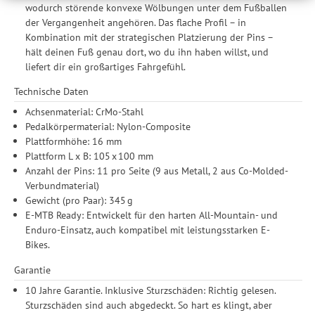
wodurch störende konvexe Wölbungen unter dem Fußballen
weitergegeben. Die Verarbeitung erfolgt ausschließlich zum
der Vergangenheit angehören. Das flache Profil – in
Zwecke der Einbindung von Streaming-Inhalten und der
Kombination mit der strategischen Platzierung der Pins –
Durchführung von statistischer Analyse, Reichweitenmessungen,
hält deinen Fuß genau dort, wo du ihn haben willst, und
Produktempfehlungen und nutzungsbasierter Werbung.
liefert dir ein großartiges Fahrgefühl.
Informationen zu den einzelnen Funktionen, den Drittanbietern
und der Speicherdauer finden Sie unter Einstellungen. Diese
Technische Daten
Einwilligung ist freiwillig, für die Nutzung unserer Website nicht
Achsenmaterial: CrMo-Stahl
erforderlich und gilt, bis sie widerrufen wird. Sie können Ihre
Pedalkörpermaterial: Nylon-Composite
Einwilligung unter Einstellungen lediglich für bestimmte
Plattformhöhe: 16 mm
Drittanbieter erteilen und jederzeit für die Zukunft widerrufen.
Plattform L x B: 105 x 100 mm
Anzahl der Pins: 11 pro Seite (9 aus Metall, 2 aus Co-Molded-
Verbundmaterial)
Gewicht (pro Paar): 345 g
E-MTB Ready: Entwickelt für den harten All-Mountain- und
Enduro-Einsatz, auch kompatibel mit leistungsstarken E-
Bikes.
Garantie
10 Jahre Garantie. Inklusive Sturzschäden: Richtig gelesen.
Sturzschäden sind auch abgedeckt. So hart es klingt, aber