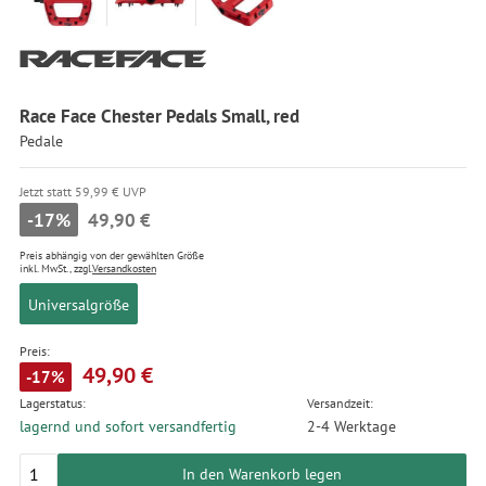
Race Face Chester Pedals Small, red
Pedale
Jetzt statt 59,99 € UVP
-17%
49,90 €
Preis abhängig von der gewählten Größe
inkl. MwSt., zzgl.
Versandkosten
Universalgröße
Preis:
49,90 €
-17%
Lagerstatus:
Versandzeit:
lagernd und sofort versandfertig
2-4 Werktage
In den Warenkorb legen