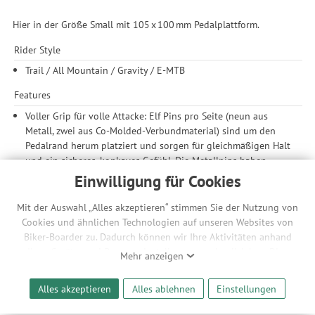
Hier in der Größe Small mit 105 x 100 mm Pedalplattform.
Rider Style
Trail / All Mountain / Gravity / E-MTB
Features
Voller Grip für volle Attacke: Elf Pins pro Seite (neun aus
Metall, zwei aus Co-Molded-Verbundmaterial) sind um den
Pedalrand herum platziert und sorgen für gleichmäßigen Halt
und ein sicheres, konkaves Gefühl. Die Metallpins haben
außerdem kleinere, gewindelose Spitzen, die beim Biken die
Einwilligung für Cookies
Neupositionierung des Fußes erleichtern und den Austausch
einzelner abgebrochener Pins erleichtern.
Mit der Auswahl „Alles akzeptieren“ stimmen Sie der Nutzung von
Fit für deine Füße: Chester wird jetzt in zwei verschiedenen
Cookies und ähnlichen Technologien auf unseren Websites von
Größen angeboten, wobei das kleine Modell 105 x 100 mm
Biker-Boarder zu. Dadurch können wir Ihre Aktivitäten anhand
und das große Modell 115 x 110 mm misst. Somit finden
Ihrer Geräte- und Browsereinstellungen nachvollziehen. Dies
Mehr anzeigen
sowohl große als auch kleine Fahrer und Kinder das perfekte
ermöglicht es uns, anhand ihrer Interessen nutzungsbasierte
Plattformpedal.
Werbeanzeigen für Sie bereitzustellen sowie Funktionalitäten
Alles akzeptieren
Alles ablehnen
Einstellungen
Trittsicher unterwegs: Der neue Pedalkörper wurde ohne
unserer Website sicherzustellen und stetig zu verbessern. Dabei
übermäßiges Material um die Pedalachse herum konstruiert,
werden Ihre Daten auch an Drittanbieter und Werbepartner