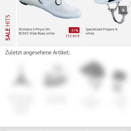
HITS
Specialized Propero 4,
Shimano S-Phyre SH-
SALE
-37%
white
RC903 Wide Road, white
233,90 €
Zuletzt angesehene Artikel:
Park Tool AWS-
Cube Helm
Fox
Norro
8 3-Way Ball
Evoy Hybrid
Speedframe
Ski/Snow
End Hex
Pro
Zip-Se
Wrench