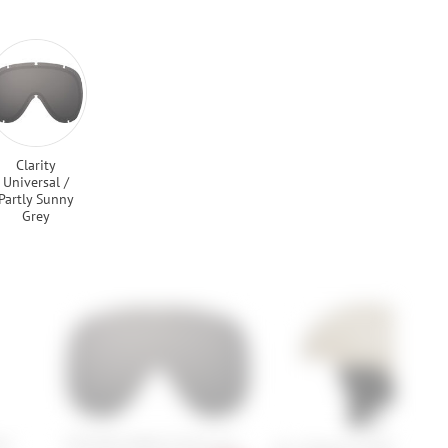
Clarity
Universal /
Partly Sunny
Grey
ts
POC Retina/Retina Race Lens