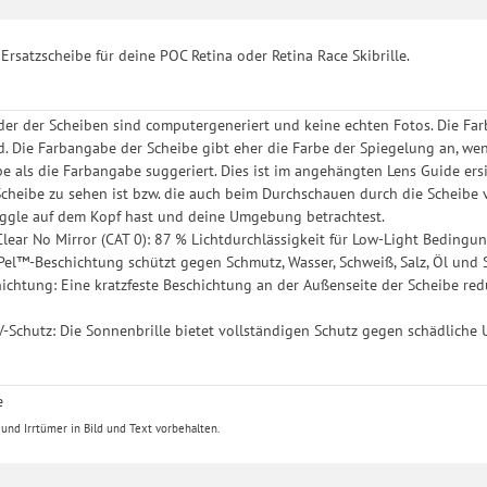
h für bestimmte Drittanbieter erteilen und jederzeit für die Zukunft wider
Ersatzscheibe für deine POC Retina oder Retina Race Skibrille.
lder der Scheiben sind computergeneriert und keine echten Fotos. Die Farb
nd. Die Farbangabe der Scheibe gibt eher die Farbe der Spiegelung an, wen
e als die Farbangabe suggeriert. Dies ist im angehängten Lens Guide ersich
Scheibe zu sehen ist bzw. die auch beim Durchschauen durch die Scheibe 
ggle auf dem Kopf hast und deine Umgebung betrachtest.
Clear No Mirror (CAT 0): 87 % Lichtdurchlässigkeit für Low-Light Bedingu
Pel™-Beschichtung schützt gegen Schmutz, Wasser, Schweiß, Salz, Öl und Sta
hichtung: Eine kratzfeste Beschichtung an der Außenseite der Scheibe re
V-Schutz: Die Sonnenbrille bietet vollständigen Schutz gegen schädliche
e
nd Irrtümer in Bild und Text vorbehalten.