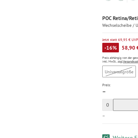
POC Retina/Reti
Wechselscheibe / 
Jetzt statt 69,95 € UV
-16%
58,90 
Preis abhängig von der ge
inkl. MwSt., zzgl.
Versandkos
Universalgröße
Preis:
—
0
—
Weitere F