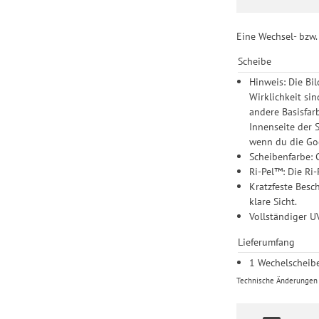
Einstellungen lediglic
Eine Wechsel- bzw. 
Scheibe
Hinweis: Die Bi
Wirklichkeit si
andere Basisfarb
Innenseite der 
wenn du die Go
Scheibenfarbe: 
Ri-Pel™: Die Ri-
Kratzfeste Besc
klare Sicht.
Vollständiger U
Lieferumfang
1 Wechelscheib
Technische Änderungen u