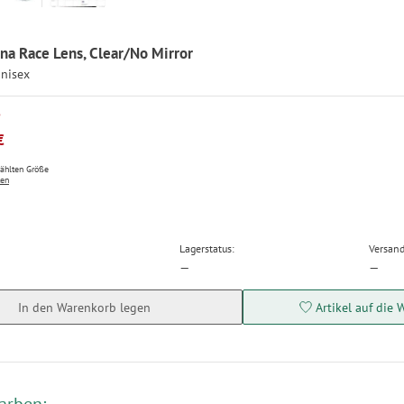
na Race Lens, Clear/No Mirror
Unisex
P
€
wählten Größe
ten
Lagerstatus:
Versand
—
—
In den Warenkorb legen
Artikel auf die 
arben: