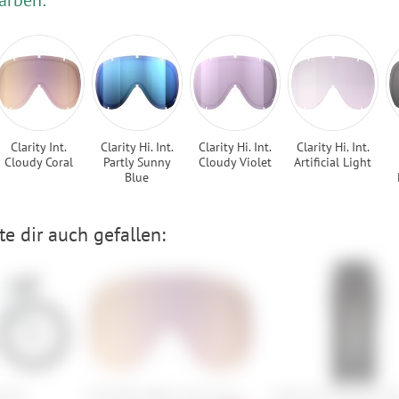
Clarity Int.
Clarity Hi. Int.
Clarity Hi. Int.
Clarity Hi. Int.
Cloudy Coral
Partly Sunny
Cloudy Violet
Artificial Light
Blue
e dir auch gefallen:
el 40
POC Retina/Retina Race Lens
O’Neill GTX Psycho Pan