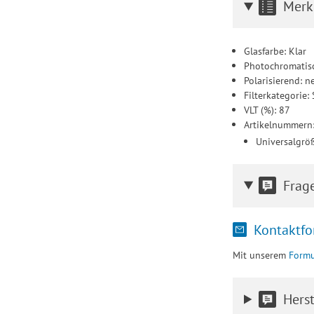
Merk
Glasfarbe: Klar
Photochromatisc
Polarisierend: n
Filterkategorie:
VLT (%): 87
Artikelnummern
Universalgr
Frag
Kontaktfo
Mit unserem
Formu
Herst