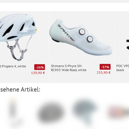
Shimano S-Phyre SH-
POC VPD 
d Propero 4, white
-37%
-26%
RC903 Wide Road, white
black
233,90 €
139,90 €
sehene Artikel: