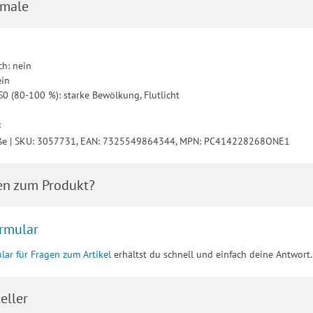
male
h: nein
ein
 S0 (80-100 %): starke Bewölkung, Flutlicht
:
öße | SKU: 3057731, EAN: 7325549864344, MPN: PC414228268ONE1
en zum Produkt?
rmular
lar für Fragen zum Artikel
erhältst du schnell und einfach deine Antwort.
eller