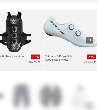
Air Torso, uranium
Shimano S-Phyre SH-
Special
-35%
-37%
RC903 Road, white
white
167,90 €
233,90 €