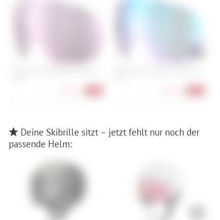
POC Fovea Mid/Fovea Mid Race
POC Fovea Mid/Fovea Mid Race
P
Lens
Lens
L
58,90 €
58,90 €
-26%
-26%
Deine Skibrille sitzt – jetzt fehlt nur noch der
passende Helm: