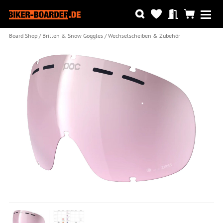
Board Shop
Brillen & Snow Goggles
Wechselscheiben & Zubehör