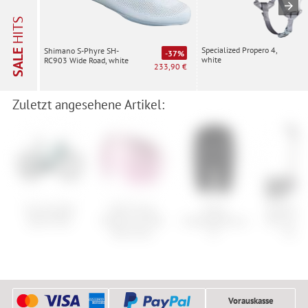
HITS
Specialized Propero 4,
Shimano S-Phyre SH-
SALE
-37%
white
RC903 Wide Road, white
233,90 €
Zuletzt angesehene Artikel:
Cannondale
POC Fovea
Assos
Specialize
Quick Neo
Mid/Fovea Mid
H.laalalaiShorts
Tool UHP 
Race Lens
S7
Pum
Vorauskasse