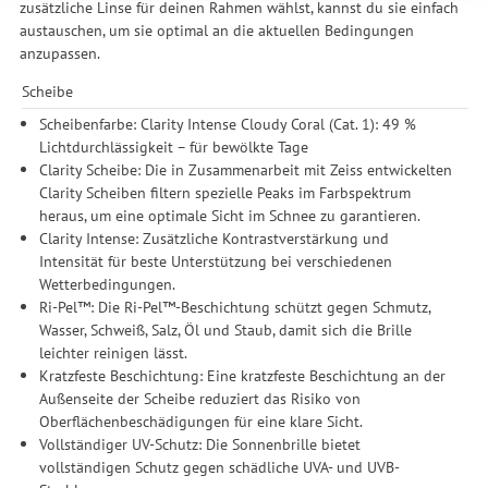
weitergegeben. Die Verarbeitung erfolgt ausschließlich zum
zusätzliche Linse für deinen Rahmen wählst, kannst du sie einfach
Zwecke der Einbindung von Streaming-Inhalten und der
austauschen, um sie optimal an die aktuellen Bedingungen
Durchführung von statistischer Analyse, Reichweitenmessungen,
anzupassen.
Produktempfehlungen und nutzungsbasierter Werbung.
Scheibe
Informationen zu den einzelnen Funktionen, den Drittanbietern
und der Speicherdauer finden Sie unter Einstellungen. Diese
Scheibenfarbe: Clarity Intense Cloudy Coral (Cat. 1): 49 %
Einwilligung ist freiwillig, für die Nutzung unserer Website nicht
Lichtdurchlässigkeit – für bewölkte Tage
erforderlich und gilt, bis sie widerrufen wird. Sie können Ihre
Clarity Scheibe: Die in Zusammenarbeit mit Zeiss entwickelten
Einwilligung unter Einstellungen lediglich für bestimmte
Clarity Scheiben filtern spezielle Peaks im Farbspektrum
Drittanbieter erteilen und jederzeit für die Zukunft widerrufen.
heraus, um eine optimale Sicht im Schnee zu garantieren.
Clarity Intense: Zusätzliche Kontrastverstärkung und
Intensität für beste Unterstützung bei verschiedenen
Wetterbedingungen.
Ri-Pel™: Die Ri-Pel™-Beschichtung schützt gegen Schmutz,
Wasser, Schweiß, Salz, Öl und Staub, damit sich die Brille
leichter reinigen lässt.
Kratzfeste Beschichtung: Eine kratzfeste Beschichtung an der
Außenseite der Scheibe reduziert das Risiko von
Oberflächenbeschädigungen für eine klare Sicht.
Vollständiger UV-Schutz: Die Sonnenbrille bietet
vollständigen Schutz gegen schädliche UVA- und UVB-