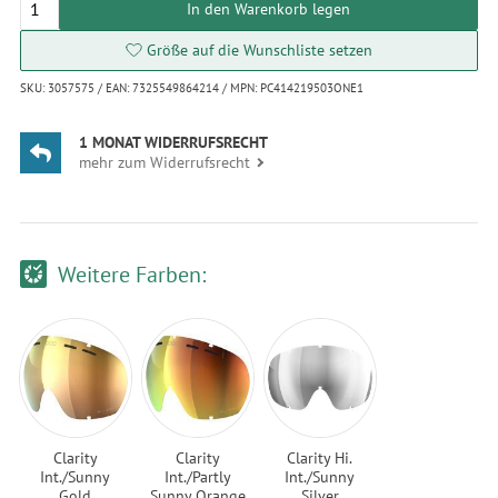
In den Warenkorb legen
Größe auf die Wunschliste setzen
SKU: 3057575 / EAN: 7325549864214 / MPN: PC414219503ONE1
1 MONAT WIDERRUFSRECHT
mehr zum Widerrufsrecht
Weitere Farben:
Clarity
Clarity
Clarity Hi.
Int./Sunny
Int./Partly
Int./Sunny
Gold
Sunny Orange
Silver