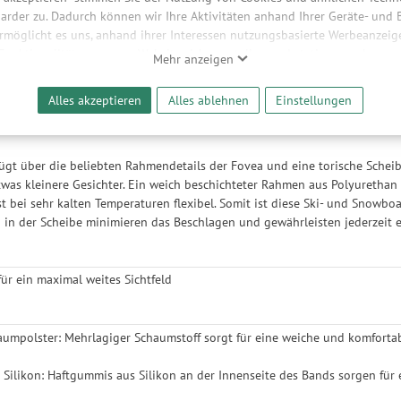
arder zu. Dadurch können wir Ihre Aktivitäten anhand Ihrer Geräte- und
ermöglicht es uns, anhand ihrer Interessen nutzungsbasierte Werbeanzeigen
hreibung
 Funktionalitäten unserer Website sicherzustellen und stetig zu verbesser
Mehr anzeigen
bieter und Werbepartner weitergegeben. Die Verarbeitung erfolgt aussch
reaming-Inhalten und der Durchführung von statistischer Analyse, Reic
Alles akzeptieren
Alles ablehnen
Einstellungen
Fovea Brille, die POC in Zusammenarbeit mit POC Team-Athlet Aaron Blunck 
und nutzungsbasierter Werbung. Informationen zu den einzelnen Funkti
leinere Gesichter.
 Speicherdauer finden Sie unter Einstellungen. Diese Einwilligung ist freiwi
e nicht erforderlich und gilt, bis sie widerrufen wird. Sie können Ihre E
ügt über die beliebten Rahmendetails der Fovea und eine torische Scheibe
h für bestimmte Drittanbieter erteilen und jederzeit für die Zukunft wider
etwas kleinere Gesichter. Ein weich beschichteter Rahmen aus Polyurethan
t bei sehr kalten Temperaturen flexibel. Somit ist diese Ski- und Snowboar
in der Scheibe minimieren das Beschlagen und gewährleisten jederzeit ei
ür ein maximal weites Sichtfeld
aumpolster: Mehrlagiger Schaumstoff sorgt für eine weiche und komforta
Silikon: Haftgummis aus Silikon an der Innenseite des Bands sorgen für e