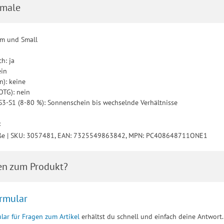
male
um und Small
h: ja
ein
n): keine
OTG): nein
: S3-S1 (8-80 %): Sonnenschein bis wechselnde Verhältnisse
:
öße | SKU: 3057481, EAN: 7325549863842, MPN: PC408648711ONE1
en zum Produkt?
rmular
lar für Fragen zum Artikel
erhältst du schnell und einfach deine Antwort.