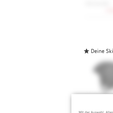
POC Fovea Mid
128,
Deine Skib
POC Obex Pure O
XL, XS
100,
Mit der Auswahl „Alle