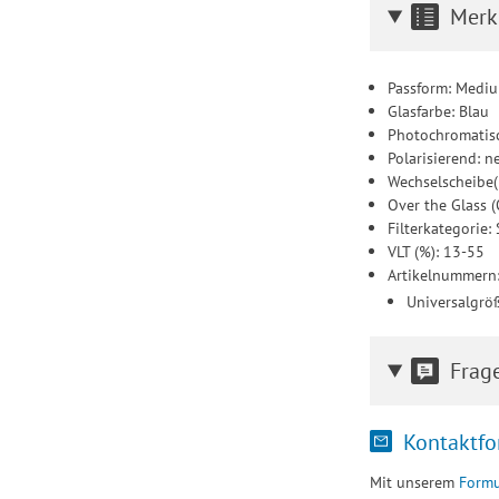
Merk
Passform: Medi
Glasfarbe: Blau
Photochromatisc
Polarisierend: n
Wechselscheibe(
Over the Glass (
Filterkategorie
VLT (%): 13-55
Artikelnummern
Universalgr
Frag
Kontaktfo
Mit unserem
Formu