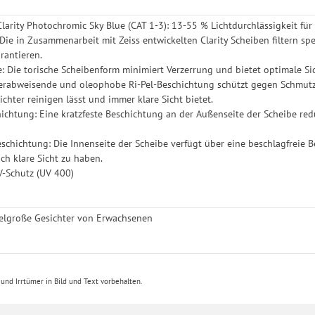
Clarity Photochromic Sky Blue (CAT 1-3): 13-55 % Lichtdurchlässigkeit f
: Die in Zusammenarbeit mit Zeiss entwickelten Clarity Scheiben filtern s
rantieren.
e: Die torische Scheibenform minimiert Verzerrung und bietet optimale Sic
serabweisende und oleophobe Ri-Pel-Beschichtung schützt gegen Schmutz, 
leichter reinigen lässt und immer klare Sicht bietet.
hichtung: Eine kratzfeste Beschichtung an der Außenseite der Scheibe re
eschichtung: Die Innenseite der Scheibe verfügt über eine beschlagfreie
h klare Sicht zu haben.
V-Schutz (UV 400)
ttelgroße Gesichter von Erwachsenen
nd Irrtümer in Bild und Text vorbehalten.