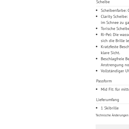
Scheibe
Scheibenfarbe: 
Clarity Scheibe
im Schnee zu ga
Torische Scheib
Ri-Pel: Die was
sich die Brille 
Kratzfeste Besc
klare Sicht.
Beschlagfreie B
Anstrengung noc
Vollständiger U
Passform
Mid Fit: für mi
Lieferumfang
1 Skibrille
Technische Änderungen u