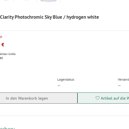
Clarity Photochromic Sky Blue / hydrogen white
VP
 €
wählten Größe
ten
Lagerstatus:
Versand
—
—
In den Warenkorb legen
Artikel auf die 
arben: