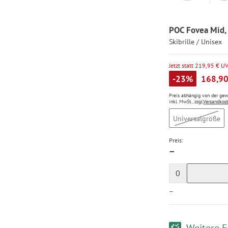
POC Fovea Mid, 
Skibrille / Unisex
Jetzt statt 219,95 € U
-23%
168,90
Preis abhängig von der ge
inkl. MwSt., zzgl.
Versandkos
Universalgröße
Preis:
—
0
—
Weitere F