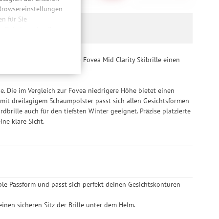
 Browsereinstellungen
 für Sie
n. Dabei werden Ihre
ließlich zum Zwecke
hweitenmessungen,
entwickelt hat, bietet die Fovea Mid Clarity Skibrille einen
onen, den
llig, für die
inwilligung unter
. Die im Vergleich zur Fovea niedrigere Höhe bietet einen
rufen.
 mit dreilagigem Schaumpolster passt sich allen Gesichtsformen
dbrille auch für den tiefsten Winter geeignet. Präzise platzierte
ne klare Sicht.
ble Passform und passt sich perfekt deinen Gesichtskonturen
inen sicheren Sitz der Brille unter dem Helm.