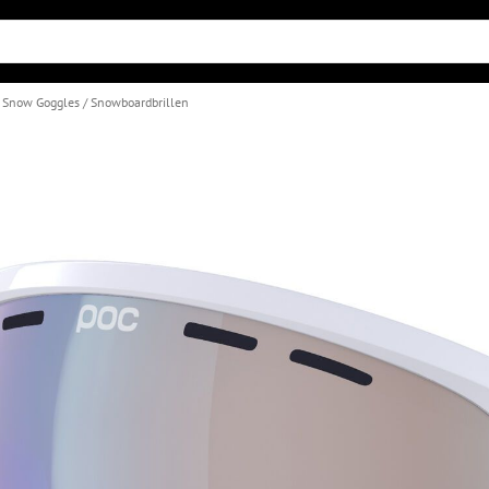
& Snow Goggles
Snowboardbrillen