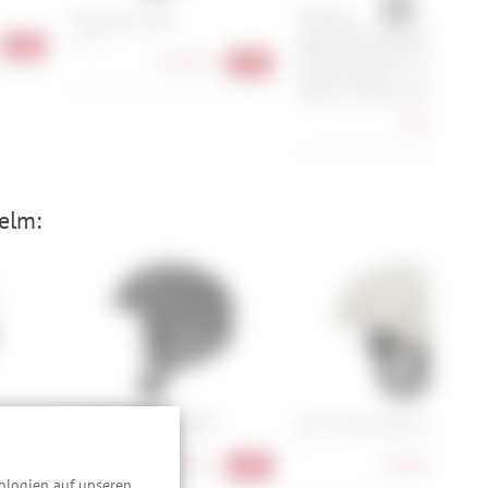
Shimano
POC Obex MIPS
Scheibenbremsadapter von
XL, XS
-41%
PM-Bremssattel auf PM-
144,90 €
-31%
Gabel/-Rahmen - vorne o.
hinten / 160 auf 203 mm
8,90 €
-26
Helm:
Smith Vantage 2 MIPS
Giro Tenaya Spherical MIPS
M
S
189,90 €
168,90 €
-45%
-30%
-40
ologien auf unseren