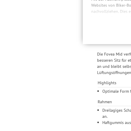
Websites von Biker-Bo
nachvollziehen. Dies 
Besc
bereitzustellen sowie
Daten auch an Drittan
der Einbindung von St
Basierend auf der 
Produktempfehlungen 
besseren Sitz für k
Drittanbietern und der
Nutzung unserer Websit
Die Fovea Mid verf
Einstellungen lediglic
besseren Sitz für 
an und bleibt selbs
Lüftungsöffnungen 
Highlights
Optimale Form f
Rahmen
Dreilagiges Sch
an.
Haftgummis aus 