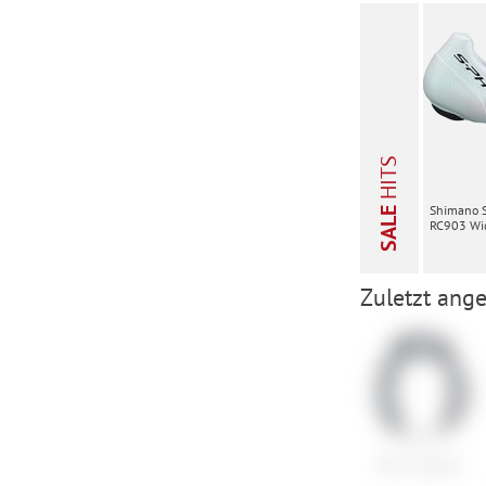
HITS
Shimano 
SALE
RC903 Wid
Zuletzt ange
Abus Amparo