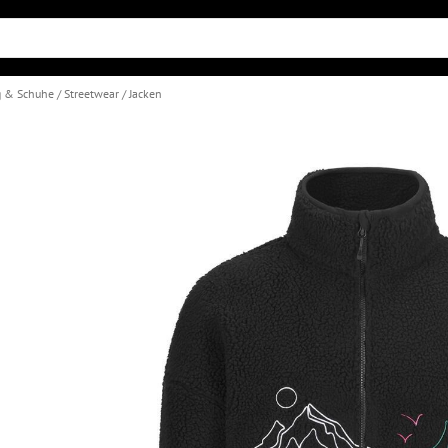
g & Schuhe
Streetwear
Jacken