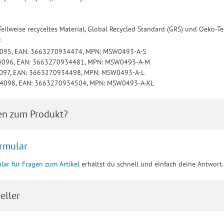
0
 Teilweise recyceltes Material, Global Recycled Standard (GRS) und Oeko-
:
34095, EAN: 3663270934474, MPN: MSW0493-A-S
34096, EAN: 3663270934481, MPN: MSW0493-A-M
4097, EAN: 3663270934498, MPN: MSW0493-A-L
134098, EAN: 3663270934504, MPN: MSW0493-A-XL
en zum Produkt?
rmular
lar für Fragen zum Artikel
erhältst du schnell und einfach deine Antwort.
eller