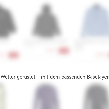
ro Zip
Picture Paraga W Zip Hoodie
Picture Bake W 1/4 Gri
Fleece
XS, S, M, L
73,90 €
XS, S, L
-41%
90 €
49,90 €
-41%
 Wetter gerüstet – mit dem passenden Baselayer