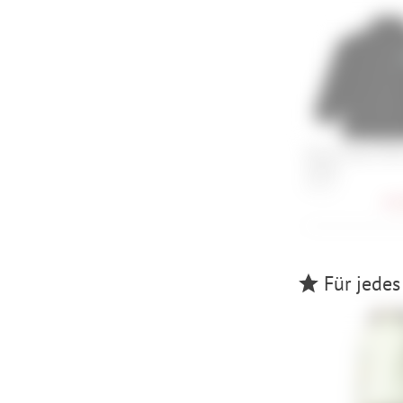
Picture Nyss Emb
Fleece
XS, S, L
91,
Für jedes