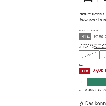
Picture Hafdals
Fleecejacke / Herr
Jetzt statt 165,00 € U
-41%
97,90 
Preis abhängig von der ge
inkl. MwSt., zzgl.
Versandkos
S
Preis:
97,90 
-41%
SKU: 3134097 / EAN: 3
Das könnt