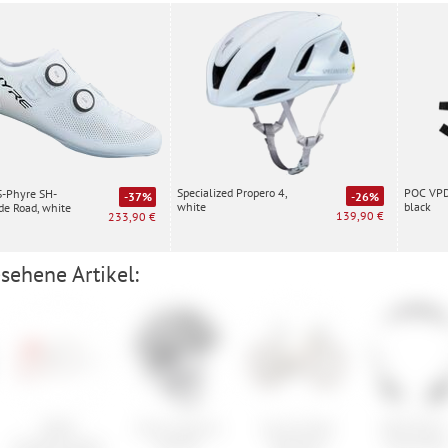
Specialized Propero 4,
POC VPD 
S-Phyre SH-
-26%
-37%
white
black
e Road, white
139,90 €
233,90 €
sehene Artikel:
SRAM
Scott Cadence
Cannondale
ORTLIEB O
Entlüftungskit
Helmet
Topstone
Strap Rac