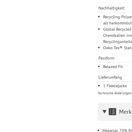
Nachhaltigkeit
Recycling-Polye
als herkömmlich
Global Recycled
Chemikalien inn
Recyclinganteil
Oeko-Tex® Stan
Passform
Relaxed Fit
Lieferumfang
1 Fleecejacke
Technische Änderungen u
Merk
Material: 70% Po