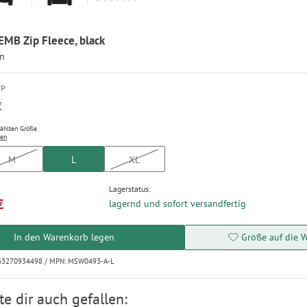
 EMB Zip Fleece, black
en
VP
€
wählten Größe
ten
M
L
XL
Lagerstatus:
€
lagernd und sofort versandfertig
In den Warenkorb legen
Größe auf die W
663270934498 / MPN: MSW0493-A-L
e dir auch gefallen: