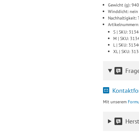
Gewicht (g): 94
Winddicht: nein
Nachhaltigkeit:
Artikelnummern
S | SKU: 31
M | SKU: 31
L | SKU: 313
XL | SKU: 3
Frag
Kontaktfo
Mit unserem
Formu
Herst