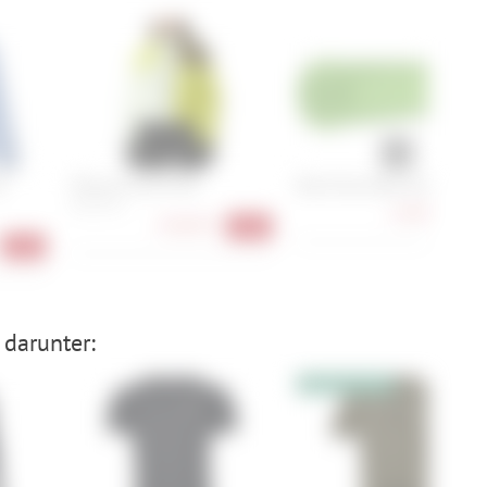
d
Picture Citrik W Jkt
Race Face Getta Grip - 30 m
XS, S, M, L
15,90 €
-43
130,90 €
-41%
-41%
 darunter:
10% Extrarabatt