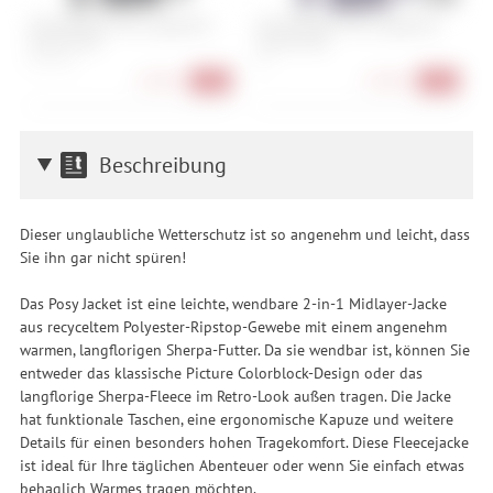
ION Baselayer Tee Longsleeve
ION Baselayer Tee Longsleeve
N
Merino Men
Merino Men
m
S, M, L, XL
XL
S
27,90 €
27,90 €
-72%
-72%
Beschreibung
Dieser unglaubliche Wetterschutz ist so angenehm und leicht, dass
Sie ihn gar nicht spüren!
Das Posy Jacket ist eine leichte, wendbare 2-in-1 Midlayer-Jacke
aus recyceltem Polyester-Ripstop-Gewebe mit einem angenehm
warmen, langflorigen Sherpa-Futter. Da sie wendbar ist, können Sie
entweder das klassische Picture Colorblock-Design oder das
langflorige Sherpa-Fleece im Retro-Look außen tragen. Die Jacke
hat funktionale Taschen, eine ergonomische Kapuze und weitere
Details für einen besonders hohen Tragekomfort. Diese Fleecejacke
ist ideal für Ihre täglichen Abenteuer oder wenn Sie einfach etwas
behaglich Warmes tragen möchten.