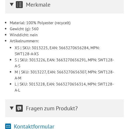
Merkmale
Material: 100% Polyester (recycelt)
Gewicht (g): 560
Winddicht: nein
Artikelnummern:
XS | SKU: 3013225, EAN: 3663270656284, MPN:
SWT128-A-XS
S | SKU: 3013226, EAN: 3663270656291, MPN: SWT128-
A-S
M | SKU: 3013227, EAN: 3663270656307, MPN: SWT128-
A-M
L | SKU: 3013228, EAN: 3663270656314, MPN: SWT128-
A-L
Fragen zum Produkt?
Kontaktformular