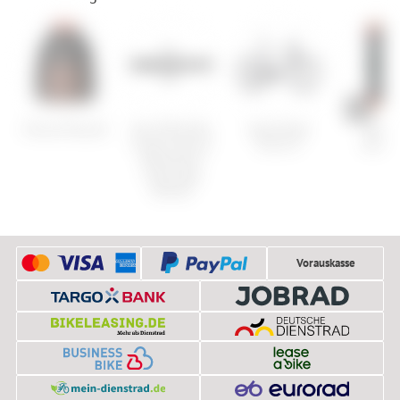
Picture Posy Jkt
Muc-Off Utility
Specialized
Burto
Frame Strap &
Sirrus X
Sociali
Waterproof
Cargo Bag
Bundle
Vorauskasse