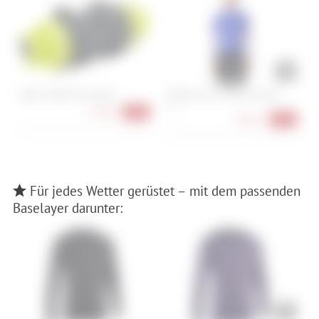
Vaude Trailfront Compact
Castelli Corso Thermal Jersey
A
5
L, XL
47,90 €
-40%
68,90 €
-43%
Für jedes Wetter gerüstet – mit dem passenden
Baselayer darunter: