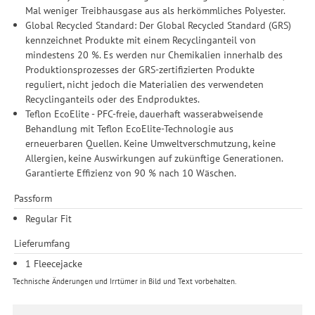
Informationen zu den einzelnen Funktionen, den Drittanbietern
Mal weniger Treibhausgase aus als herkömmliches Polyester.
und der Speicherdauer finden Sie unter Einstellungen. Diese
Global Recycled Standard: Der Global Recycled Standard (GRS)
Einwilligung ist freiwillig, für die Nutzung unserer Website nicht
kennzeichnet Produkte mit einem Recyclinganteil von
erforderlich und gilt, bis sie widerrufen wird. Sie können Ihre
mindestens 20 %. Es werden nur Chemikalien innerhalb des
Einwilligung unter Einstellungen lediglich für bestimmte
Produktionsprozesses der GRS-zertifizierten Produkte
Drittanbieter erteilen und jederzeit für die Zukunft widerrufen.
reguliert, nicht jedoch die Materialien des verwendeten
Recyclinganteils oder des Endproduktes.
Teflon EcoElite - PFC-freie, dauerhaft wasserabweisende
Behandlung mit Teflon EcoElite-Technologie aus
erneuerbaren Quellen. Keine Umweltverschmutzung, keine
Allergien, keine Auswirkungen auf zukünftige Generationen.
Garantierte Effizienz von 90 % nach 10 Wäschen.
Passform
Regular Fit
Lieferumfang
1 Fleecejacke
Technische Änderungen und Irrtümer in Bild und Text vorbehalten.