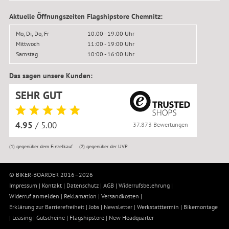
Aktuelle Öffnungszeiten Flagshipstore Chemnitz:
Mo, Di, Do, Fr
10:00 - 19:00 Uhr
Mittwoch
11:00 - 19:00 Uhr
Samstag
10:00 - 16:00 Uhr
Das sagen unsere Kunden:
SEHR GUT
4.95
/ 5.00
37.873 Bewertungen
(1)
gegenüber dem Einzelkauf
(2)
gegenüber der UVP
© BIKER-BOARDER 2016–2026
Impressum
|
Kontakt
|
Datenschutz
|
AGB
|
Widerrufsbelehrung
|
Widerruf anmelden
|
Reklamation
|
Versandkosten
|
Erklärung zur Barrierefreiheit
|
Jobs
|
Newsletter
|
Werkstatttermin
|
Bikemontage
|
Leasing
|
Gutscheine
|
Flagshipstore
|
New Headquarter