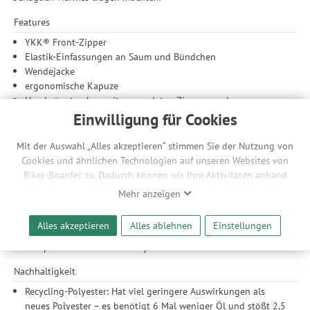
Features
YKK® Front-Zipper
Elastik-Einfassungen an Saum und Bündchen
Wendejacke
ergonomische Kapuze
Handwärmtaschen mit gewendeten Zippern und
Abdeckklappen
Einwilligung für Cookies
Expedition Logo
Mit der Auswahl „Alles akzeptieren“ stimmen Sie der Nutzung von
Material
Cookies und ähnlichen Technologien auf unseren Websites von
leichtes 30D Ripstopgewebe / langfloriges Sherpa-Fleece
Biker-Boarder zu. Dadurch können wir Ihre Aktivitäten anhand
innen
Ihrer Geräte- und Browsereinstellungen nachvollziehen. Dies
Mehr anzeigen
PFC-freie, dauerhaft wasserabweisende EcoElite™ Teflon
ermöglicht es uns, anhand ihrer Interessen nutzungsbasierte
Imprägnierung
Werbeanzeigen für Sie bereitzustellen sowie Funktionalitäten
Alles akzeptieren
Alles ablehnen
Einstellungen
daunendicht
unserer Website sicherzustellen und stetig zu verbessern. Dabei
Sherpa-Futter aus 100% Polyester
werden Ihre Daten auch an Drittanbieter und Werbepartner
weitergegeben. Die Verarbeitung erfolgt ausschließlich zum
Nachhaltigkeit
Zwecke der Einbindung von Streaming-Inhalten und der
Durchführung von statistischer Analyse, Reichweitenmessungen,
Recycling-Polyester: Hat viel geringere Auswirkungen als
Produktempfehlungen und nutzungsbasierter Werbung.
neues Polyester – es benötigt 6 Mal weniger Öl und stößt 2,5