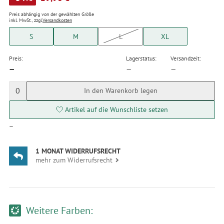
Preis abhängig von der gewählten Größe
inkl. MwSt., zzgl.
Versandkosten
S
M
L
XL
Preis:
Lagerstatus:
Versandzeit:
—
—
—
0
In den Warenkorb legen
Artikel auf die Wunschliste setzen
—
1 MONAT WIDERRUFSRECHT
mehr zum Widerrufsrecht
Weitere Farben: