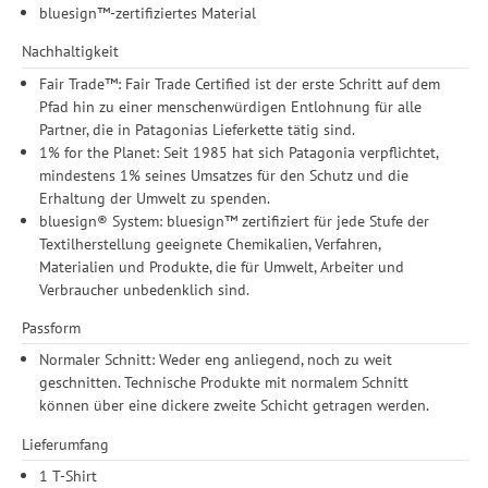
bluesign™-zertifiziertes Material
Durchführung von statistischer Analyse, Reichweitenmessungen,
Produktempfehlungen und nutzungsbasierter Werbung.
Nachhaltigkeit
Informationen zu den einzelnen Funktionen, den Drittanbietern
Fair Trade™: Fair Trade Certified ist der erste Schritt auf dem
und der Speicherdauer finden Sie unter Einstellungen. Diese
Pfad hin zu einer menschenwürdigen Entlohnung für alle
Einwilligung ist freiwillig, für die Nutzung unserer Website nicht
Partner, die in Patagonias Lieferkette tätig sind.
erforderlich und gilt, bis sie widerrufen wird. Sie können Ihre
1% for the Planet: Seit 1985 hat sich Patagonia verpflichtet,
Einwilligung unter Einstellungen lediglich für bestimmte
mindestens 1% seines Umsatzes für den Schutz und die
Drittanbieter erteilen und jederzeit für die Zukunft widerrufen.
Erhaltung der Umwelt zu spenden.
bluesign® System: bluesign™ zertifiziert für jede Stufe der
Textilherstellung geeignete Chemikalien, Verfahren,
Materialien und Produkte, die für Umwelt, Arbeiter und
Verbraucher unbedenklich sind.
Passform
Normaler Schnitt: Weder eng anliegend, noch zu weit
geschnitten. Technische Produkte mit normalem Schnitt
können über eine dickere zweite Schicht getragen werden.
Lieferumfang
1 T-Shirt