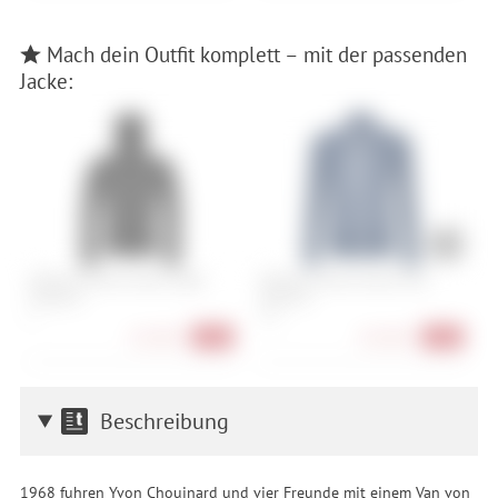
Mach dein Outfit komplett – mit der passenden
Jacke:
Ortovox Merino Fleece Light
Ortovox Merino Fleece Grid
P
Hoody M
Jacket W
X
S
XS, L
115,90 €
141,90 €
-36%
-36%
Beschreibung
1968 fuhren Yvon Chouinard und vier Freunde mit einem Van von