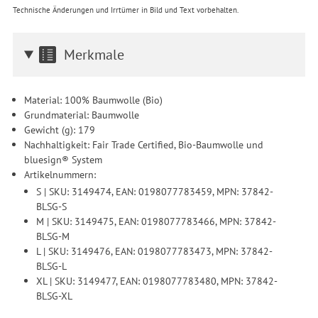
Technische Änderungen und Irrtümer in Bild und Text vorbehalten.
Merkmale
Material: 100% Baumwolle (Bio)
Grundmaterial: Baumwolle
Gewicht (g): 179
Nachhaltigkeit: Fair Trade Certified, Bio-Baumwolle und
bluesign® System
Artikelnummern:
S | SKU: 3149474, EAN: 0198077783459, MPN: 37842-
BLSG-S
M | SKU: 3149475, EAN: 0198077783466, MPN: 37842-
BLSG-M
L | SKU: 3149476, EAN: 0198077783473, MPN: 37842-
BLSG-L
XL | SKU: 3149477, EAN: 0198077783480, MPN: 37842-
BLSG-XL