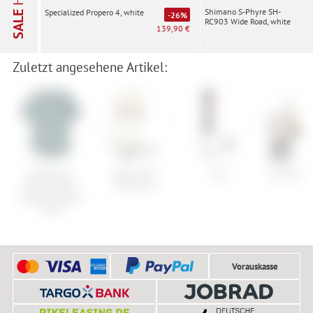
Shimano S-Phyre SH-
Specialized Propero 4, white
SALE
-26%
RC903 Wide Road, white
139,90 €
Zuletzt angesehene Artikel:
Patagonia
Falke SK4
Line
Cervelo A
Men's Water
Advanced
People Spotter
T-Shirt
Vorauskasse