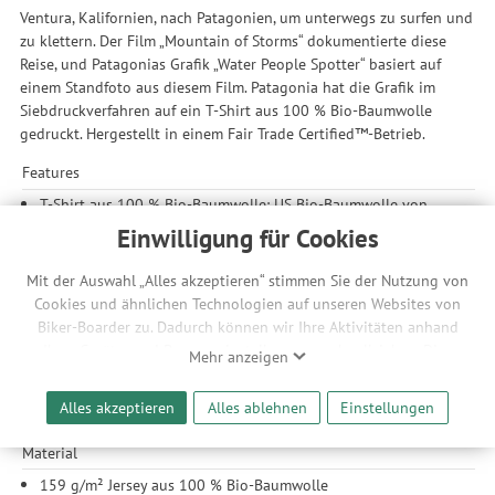
Ventura, Kalifornien, nach Patagonien, um unterwegs zu surfen und
zu klettern. Der Film „Mountain of Storms“ dokumentierte diese
Reise, und Patagonias Grafik „Water People Spotter“ basiert auf
einem Standfoto aus diesem Film. Patagonia hat die Grafik im
Siebdruckverfahren auf ein T-Shirt aus 100 % Bio-Baumwolle
gedruckt. Hergestellt in einem Fair Trade Certified™-Betrieb.
Features
T-Shirt aus 100 % Bio-Baumwolle: US Bio-Baumwolle von
Mitgliedern der Texas Organic Cotton Marketing Cooperative
Einwilligung für Cookies
Vielseitiges Rundhals-Design: Das klassische und vielseitige
Rundhals-Design passt fast immer
Mit der Auswahl „Alles akzeptieren“ stimmen Sie der Nutzung von
Komfort und Formbeständigkeit: Rippstrick-Einfassungen am
Cookies und ähnlichen Technologien auf unseren Websites von
Hals und getapte Schulternähte verleihen Komfort und
Biker-Boarder zu. Dadurch können wir Ihre Aktivitäten anhand
Formbeständigkeit
Ihrer Geräte- und Browsereinstellungen nachvollziehen. Dies
Mehr anzeigen
Saum: Das T-Shirt hat einen geraden Saum, der in der Hose
ermöglicht es uns, anhand ihrer Interessen nutzungsbasierte
oder darüber getragen werden kann
Werbeanzeigen für Sie bereitzustellen sowie Funktionalitäten
Alles akzeptieren
Alles ablehnen
Einstellungen
Herkunftsland: Hergestellt in Mexiko
unserer Website sicherzustellen und stetig zu verbessern. Dabei
werden Ihre Daten auch an Drittanbieter und Werbepartner
Material
weitergegeben. Die Verarbeitung erfolgt ausschließlich zum
159 g/m² Jersey aus 100 % Bio-Baumwolle
Zwecke der Einbindung von Streaming-Inhalten und der