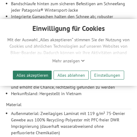
Bandschlaufe hinten zum sicheren Befestigen am Schneefang
jeder Patagonia® Wintersport-Jacke
Integrierte Gamaschen halten den Schnee ab; robuster
Kantenschutz an Saum und Innenseite der Unterschenkel
Einwilligung für Cookies
Lüftungsschlitze mit Netzfutter an der Bein-Außenseite lassen
überschüssige Wärme rasch entweichen
Mit der Auswahl „Alles akzeptieren“ stimmen Sie der Nutzung von
Zipper-Taschen: zwei Handwärmtaschen und eine Tasche am
Cookies und ähnlichen Technologien auf unseren Websites von
Oberschenkel
Biker-Boarder zu. Dadurch können wir Ihre Aktivitäten anhand
integrierter RECCO® Reflektor: die RECCO® Technologie
Ihrer Geräte- und Browsereinstellungen nachvollziehen. Dies
Mehr anzeigen
macht dich im Fall eines Lawinenunfalls leichter ortbar;
ermöglicht es uns, anhand ihrer Interessen nutzungsbasierte
ermöglicht es professionellen Suchkräften, das Opfer zu
Werbeanzeigen für Sie bereitzustellen sowie Funktionalitäten
finden; Reflektoren sind kein Ersatz für die Verwendung von
Alles akzeptieren
Alles ablehnen
Einstellungen
unserer Website sicherzustellen und stetig zu verbessern. Dabei
einem Lawinenverschüttungssuchgerät; ergänzt die Funktion
werden Ihre Daten auch an Drittanbieter und Werbepartner
und erhöht die Chance, rechtzeitig gefunden zu werden
weitergegeben. Die Verarbeitung erfolgt ausschließlich zum
Herkunftsland: Hergestellt in Vietnam
Zwecke der Einbindung von Streaming-Inhalten und der
Durchführung von statistischer Analyse, Reichweitenmessungen,
Material
Produktempfehlungen und nutzungsbasierter Werbung.
Außenmaterial: Zweilagiges Laminat mit 119 g/m² 75-Denier
Informationen zu den einzelnen Funktionen, den Drittanbietern
Gewebe aus 100% Recycling-Polyester mit PFC-freier DWR
und der Speicherdauer finden Sie unter Einstellungen. Diese
Imprägnierung (dauerhaft wasserabweisend ohne
Einwilligung ist freiwillig, für die Nutzung unserer Website nicht
perfluorierte Chemikalien)
erforderlich und gilt, bis sie widerrufen wird. Sie können Ihre