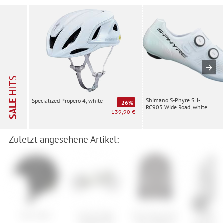
HITS
Shimano S-Phyre SH-
Specialized Propero 4, white
SALE
-26%
RC903 Wide Road, white
139,90 €
Zuletzt angesehene Artikel:
Giro Sario
Cannondale
Kari Traa Anna
GOREW