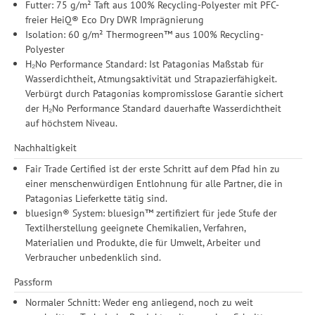
Futter: 75 g/m² Taft aus 100% Recycling-Polyester mit PFC-
Einwilligung unter Einstellungen lediglich für bestimmte
freier HeiQ® Eco Dry DWR Imprägnierung
Drittanbieter erteilen und jederzeit für die Zukunft widerrufen.
Isolation: 60 g/m² Thermogreen™ aus 100% Recycling-
Polyester
H₂No Performance Standard: Ist Patagonias Maßstab für
Wasserdichtheit, Atmungsaktivität und Strapazierfähigkeit.
Verbürgt durch Patagonias kompromisslose Garantie sichert
der H₂No Performance Standard dauerhafte Wasserdichtheit
auf höchstem Niveau.
Nachhaltigkeit
Fair Trade Certified ist der erste Schritt auf dem Pfad hin zu
einer menschenwürdigen Entlohnung für alle Partner, die in
Patagonias Lieferkette tätig sind.
bluesign® System: bluesign™ zertifiziert für jede Stufe der
Textilherstellung geeignete Chemikalien, Verfahren,
Materialien und Produkte, die für Umwelt, Arbeiter und
Verbraucher unbedenklich sind.
Passform
Normaler Schnitt: Weder eng anliegend, noch zu weit