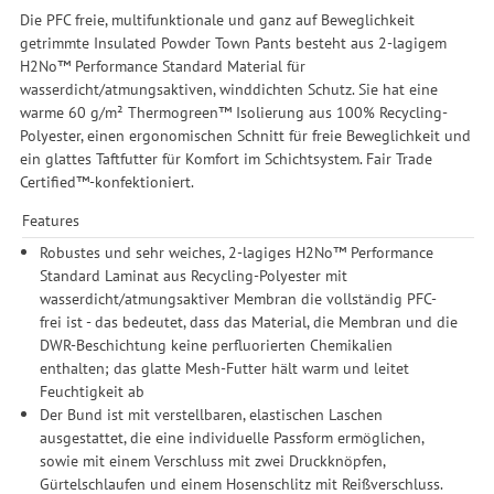
Die PFC freie, multifunktionale und ganz auf Beweglichkeit
getrimmte Insulated Powder Town Pants besteht aus 2-lagigem
H2No™ Performance Standard Material für
wasserdicht/atmungsaktiven, winddichten Schutz. Sie hat eine
warme 60 g/m² Thermogreen™ Isolierung aus 100% Recycling-
Polyester, einen ergonomischen Schnitt für freie Beweglichkeit und
ein glattes Taftfutter für Komfort im Schichtsystem. Fair Trade
Certified™-konfektioniert.
Features
Robustes und sehr weiches, 2-lagiges H2No™ Performance
Standard Laminat aus Recycling-Polyester mit
wasserdicht/atmungsaktiver Membran die vollständig PFC-
frei ist - das bedeutet, dass das Material, die Membran und die
DWR-Beschichtung keine perfluorierten Chemikalien
enthalten; das glatte Mesh-Futter hält warm und leitet
Feuchtigkeit ab
Der Bund ist mit verstellbaren, elastischen Laschen
ausgestattet, die eine individuelle Passform ermöglichen,
sowie mit einem Verschluss mit zwei Druckknöpfen,
Gürtelschlaufen und einem Hosenschlitz mit Reißverschluss.