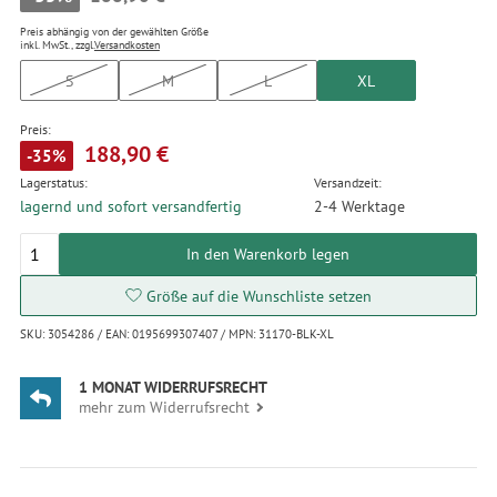
Preis abhängig von der gewählten Größe
inkl. MwSt., zzgl.
Versandkosten
S
M
L
XL
Preis:
188,90 €
-35%
Lagerstatus:
Versandzeit:
lagernd und sofort versandfertig
2-4 Werktage
In den Warenkorb legen
Größe auf die Wunschliste setzen
SKU: 3054286 / EAN: 0195699307407 / MPN: 31170-BLK-XL
1 MONAT WIDERRUFSRECHT
mehr zum Widerrufsrecht