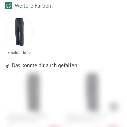
Weitere Farben:
smolder blue
Das könnte dir auch gefallen:
Patagonia Men's Insulated
Patagonia Men's Insulated
K
Powder Town Pants
Powder Town Pants
E
L, XL
XL