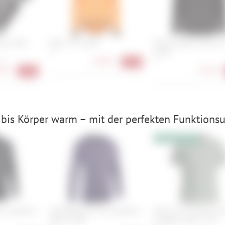
Mount MK3
Q36.5 Air Jacket
Oakley Seeker Airline L
Jersey
M
98,90 €
 mm
S
-29%
90 €
34,90 €
-18%
bis Körper warm – mit der perfekten Funktionsu
10% Extrarabatt
e Longsleeve
ION Baselayer Tee Longsleeve
Ortovox 150 Merino C
Merino Men
Climbing Vibes TS M