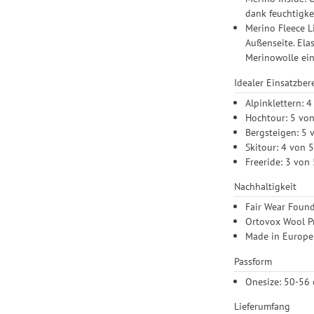
Einstellungen lediglic
dank feuchtigke
Merino Fleece L
Außenseite. Ela
Merinowolle ei
Idealer Einsatzber
Alpinklettern: 4
Hochtour: 5 vo
Bergsteigen: 5 
Skitour: 4 von 
Freeride: 3 von
Nachhaltigkeit
Fair Wear Found
Ortovox Wool Pr
Made in Europe:
Passform
Onesize: 50-56
Lieferumfang