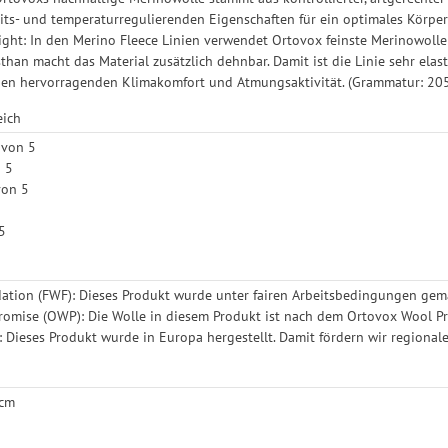
h für bestimmte Drittanbieter erteilen und jederzeit für die Zukunft wider
its- und temperaturregulierenden Eigenschaften für ein optimales Körper
ight: In den Merino Fleece Linien verwendet Ortovox feinste Merinowolle
sthan macht das Material zusätzlich dehnbar. Damit ist die Linie sehr ela
nen hervorragenden Klimakomfort und Atmungsaktivität. (Grammatur: 20
eich
 von 5
n 5
von 5
5
 5
ation (FWF): Dieses Produkt wurde unter fairen Arbeitsbedingungen gemä
omise (OWP): Die Wolle in diesem Produkt ist nach dem Ortovox Wool Pro
 Dieses Produkt wurde in Europa hergestellt. Damit fördern wir regional
 cm