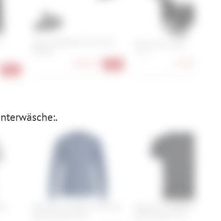
S
Atomic Backland Pure ohne
POC Fornix MIPS
Bremse
XL, XS
114,90 €
-43
238,90 €
-50%
-56%
nterwäsche:.
ool
Ortovox 120 Merino Cool Tec
Ortovox 120 Merino Cool Te
Fast Upward LS M
MTN Stripe TS M