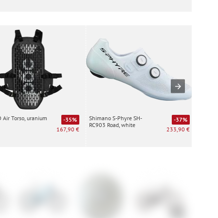
Air Torso, uranium
Shimano S-Phyre SH-
Special
-35%
-37%
RC903 Road, white
white
167,90 €
233,90 €