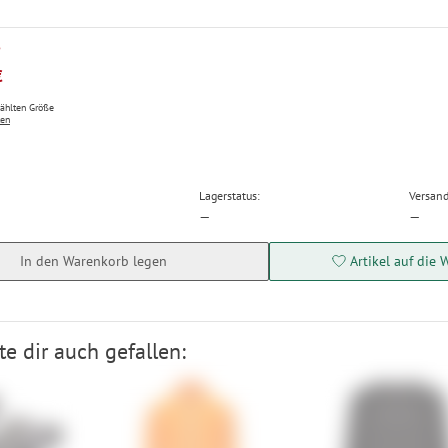
P
€
wählten Größe
ten
Lagerstatus:
Versand
—
—
In den Warenkorb legen
Artikel auf die 
e dir auch gefallen: