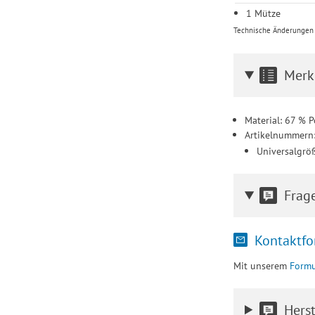
1 Mütze
Technische Änderungen u
Merk
Material: 67 % P
Artikelnummern
Universalgrö
Frag
Kontaktfo
Mit unserem
Formu
Herst