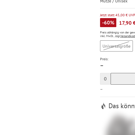
Mütze / Unisex
Jetzt statt 45,00 € UV
-60%
17,90 
Preis abhängig von der ge
inkl. MwSt., zzgl.
Versandkos
Universalgröße
Preis:
—
0
—
Das könnt