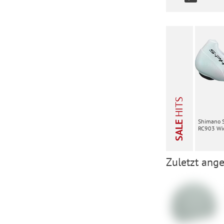
HITS
Shimano 
SALE
RC903 Wid
Zuletzt ange