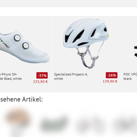
Specialized Propero 4,
POC VPD 
S-Phyre SH-
-26%
-37%
white
black
e Road, white
139,90 €
233,90 €
sehene Artikel: