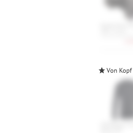
Burgtec Direct 
Stem - 35 mm
45 mm, 50 mm, 60
118,
Von Kopf 
ION Baselayer Te
Merino Men