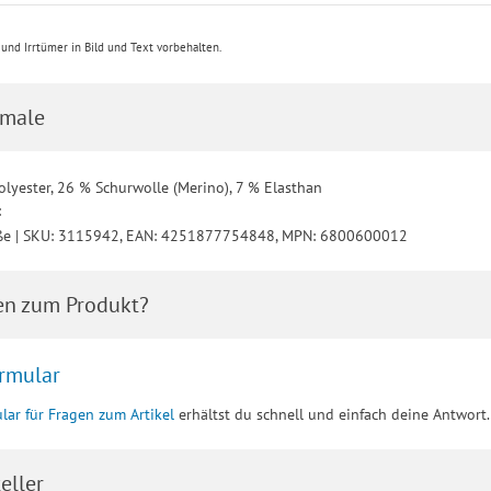
nd Irrtümer in Bild und Text vorbehalten.
male
olyester, 26 % Schurwolle (Merino), 7 % Elasthan
:
ße | SKU: 3115942, EAN: 4251877754848, MPN: 6800600012
en zum Produkt?
rmular
lar für Fragen zum Artikel
erhältst du schnell und einfach deine Antwort.
eller