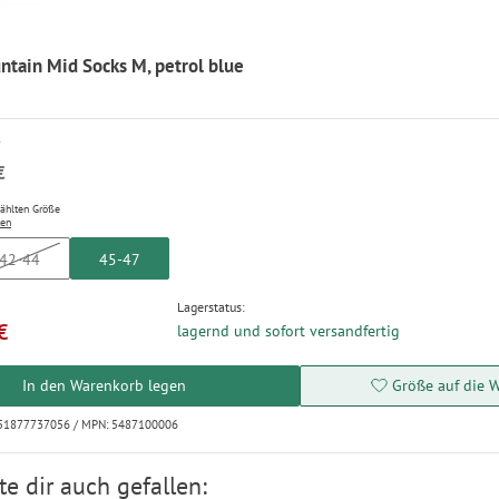
ntain Mid Socks M, petrol blue
P
€
wählten Größe
ten
42-44
45-47
Lagerstatus:
€
lagernd und sofort versandfertig
In den Warenkorb legen
Größe auf die W
251877737056 / MPN: 5487100006
e dir auch gefallen: