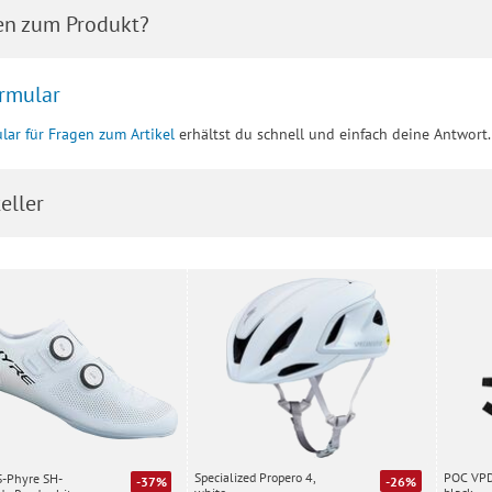
en zum Produkt?
rmular
lar für Fragen zum Artikel
erhältst du schnell und einfach deine Antwort.
eller
Specialized Propero 4,
POC VPD 
S-Phyre SH-
-26%
-37%