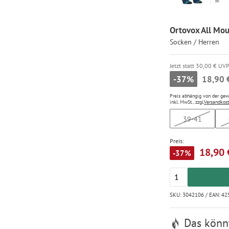
Ortovox All Mou
Socken / Herren
Jetzt statt 30,00 € UV
-37%
18,90 
Preis abhängig von der ge
inkl. MwSt., zzgl.
Versandkos
39-41
Preis:
18,90 
-37%
SKU: 3042106 / EAN: 4
Das könnt