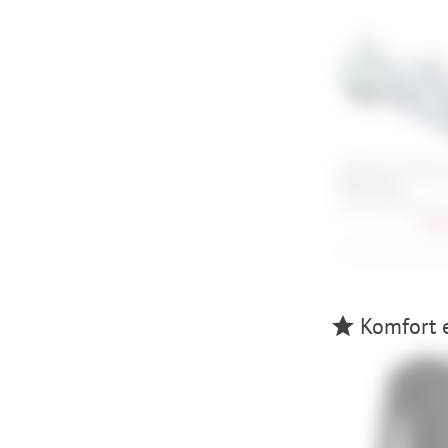
Shimano S-Phyre
Wide Road
41, 43, 44, 45, 46, 4
233,
Komfort e