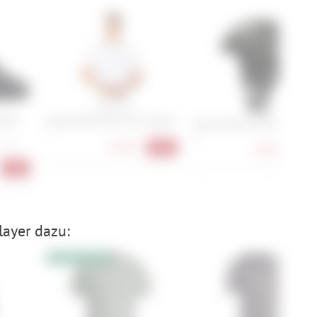
C903
Oakley Bark New Short Sleeve
Atomic Revent Lite+
L
M
16,90 €
 45.5,
-44%
94,90 €
-27
-37%
ayer dazu:
10% Extrarabatt