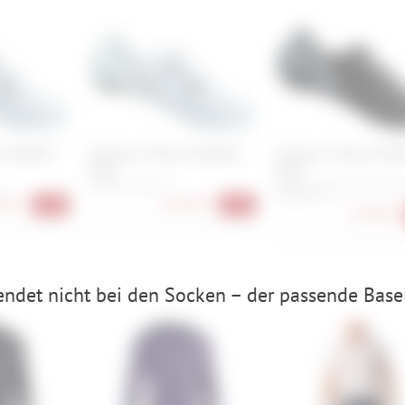
 SH-RC903
Shimano S-Phyre SH-RC903
Shimano S-Phyre SH-R
Road
Road
7
43, 44, 45, 46, 47
40, 41, 41.5, 42, 43, 44, 45,
46, 46.5, 47
90 €
233,90 €
-37%
-37%
233,90 €
ndet nicht bei den Socken – der passende Basel