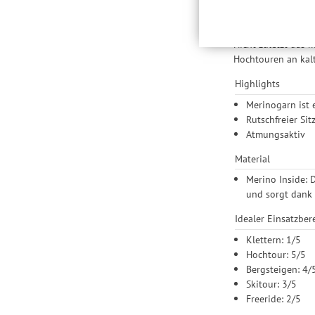
der Einbindung von St
kleine Stöße beim
Produktempfehlungen 
Drittanbietern und der
Nicht zuletzt das 
Nutzung unserer Websit
Hochtouren an kal
Einstellungen lediglic
Highlights
Merinogarn ist 
Rutschfreier Sit
Atmungsaktiv
Material
Merino Inside: 
und sorgt dank 
Idealer Einsatzbere
Klettern: 1/5
Hochtour: 5/5
Bergsteigen: 4/
Skitour: 3/5
Freeride: 2/5