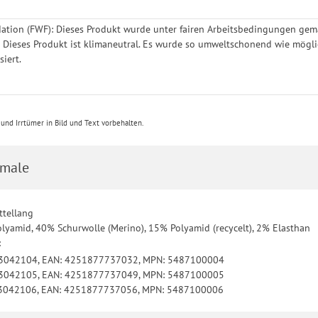
ation (FWF): Dieses Produkt wurde unter fairen Arbeitsbedingungen gemä
: Dieses Produkt ist klimaneutral. Es wurde so umweltschonend wie mögl
iert.
nd Irrtümer in Bild und Text vorbehalten.
male
ttellang
olyamid, 40% Schurwolle (Merino), 15% Polyamid (recycelt), 2% Elasthan
:
: 3042104, EAN: 4251877737032, MPN: 5487100004
: 3042105, EAN: 4251877737049, MPN: 5487100005
: 3042106, EAN: 4251877737056, MPN: 5487100006