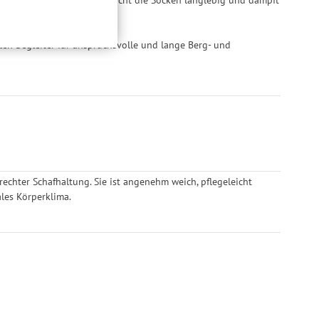
hweitenmessungen,
onen, den
llig, für die
len Begleiter für anspruchsvolle und lange Berg- und
inwilligung unter
rufen.
rechter Schafhaltung. Sie ist angenehm weich, pflegeleicht
les Körperklima.