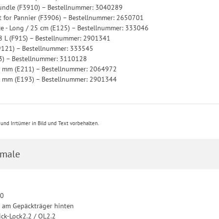
undle (F3910) – Bestellnummer: 3040289
t for Pannier (F3906) – Bestellnummer: 2650701
ce - Long / 25 cm (E125) – Bestellnummer: 333046
8 L (F91S) – Bestellnummer: 2901341
9121) – Bestellnummer: 333545
3) – Bestellnummer: 3110128
 mm (E211) – Bestellnummer: 2064972
 mm (E193) – Bestellnummer: 2901344
e
nd Irrtümer in Bild und Text vorbehalten.
male
20
: am Gepäckträger hinten
ick-Lock2.2 / QL2.2