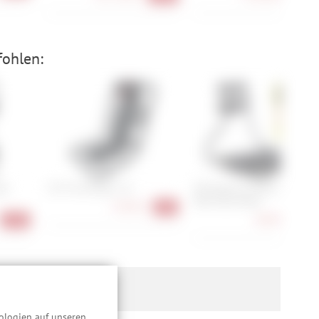
fohlen:
go
i:SY Frontträger 2.0
Wholegrain Cycles Jack the
Bike Rack Black
93,90 €
-6%
68,90 €
-27%
-23
ologien auf unseren