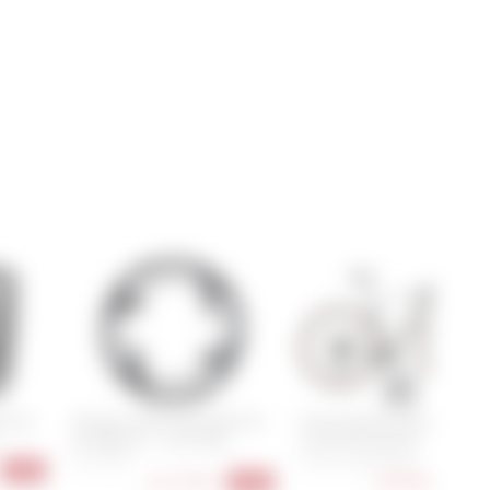
 Pure
Shimano GRX Kettenblatt für
Cannondale Topstone Carbo
FC-RX820-2 - 2x12 (NL)
2 AXS SmartSense
31 Z, 48 Z
51 cm, 54 cm, 56 cm
-21%
ab
17,90 €
3.499,00 €
-24%
-19