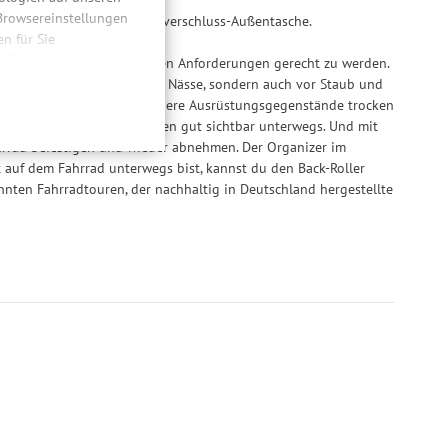
 Browsereinstellungen
durch die wasserdichte Rollverschluss-Außentasche.
 für Sie
n. Dabei werden Ihre
ht und perfektioniert, um allen Anforderungen gerecht zu werden.
ließlich zum Zwecke
etet er nicht nur Schutz vor Nässe, sondern auch vor Staub und
hweitenmessungen,
mit Rollverschluss hält kleinere Ausrüstungsgegenstände trocken
onen, den
 schlechten Lichtverhältnissen gut sichtbar unterwegs. Und mit
llig, für die
hrrad befestigen und wieder abnehmen. Der Organizer im
inwilligung unter
auf dem Fahrrad unterwegs bist, kannst du den Back-Roller
rufen.
hnten Fahrradtouren, der nachhaltig in Deutschland hergestellte