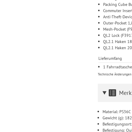
Packing Cube B
Commuter Inser
Anti-Theft-Devi
Outer-Pocket 1,
Mesh-Pocket (F
QL2 Lock (F391
QL2.1 Haken 18
QL2.1 Haken 20
Lieferumfang
1 Fahrradtasch
Technische Änderungen u
Merk
Material: PS36C
Gewicht (g): 18
Befestigungsort
Befestigung: Qu