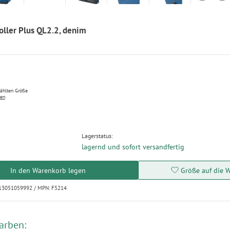
ller Plus QL2.2, denim
wählten Größe
ten
Lagerstatus:
lagernd und sofort versandfertig
In den Warenkorb legen
Größe auf die W
013051059992 / MPN: F5214
arben: