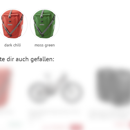
dark chili
moss green
e dir auch gefallen:
ler Plus
Specialized Turbo Tero X 5.0 -
Cube Acid Seitentasche
29/27.5
20/2 SMLink 2.0 (Paar)
XL
99,90 €
78,90 €
ab
2.599,00 €
-48%