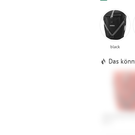
black
Das könnt
ORTLIEB Back-Rol
QL2.2