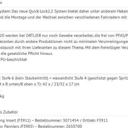
em
ystem: Das neue Quick-Lock2.2 System bietet daher unter anderem Haken,
ind die Montage und der Wechsel zwischen verschiedenen Fahrrädern mit 
2020 werden bei ORTLIEB nur noch Gewebe verarbeitet, die frei von PFAS/P
eferanten durch andere Produktionen nicht zu minimalen Verunreinigung
tausch mit ihren Lieferanten zu diesem Thema. Mit dem freiwilligen Ver
 die gesetzliche Pflicht hinaus.
 PU-beschichtet
t Stufe 6 (kein Staubeintritt) + wasserdicht Stufe 4 (geschützt gegen Spri
x B unten/B oben x T): 42 x / 23/32 x 17 cm
l
 kg
es Zubehör
zing Insert (F3911) – Bestellnummer: 3071454 / Ortlieb: F3911
for Panniers (F3905) – Bestellnummer: 2650700