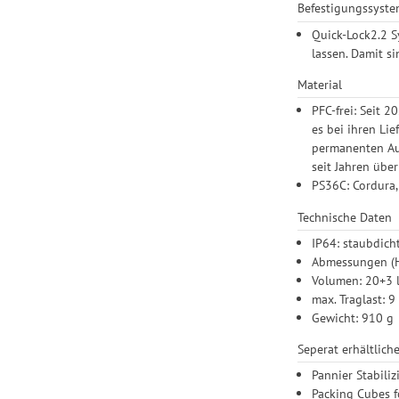
Befestigungssyst
Quick-Lock2.2 S
lassen. Damit s
Material
PFC-frei: Seit 
es bei ihren Li
permanenten Aus
seit Jahren über
PS36C: Cordura,
Technische Daten
IP64: staubdich
Abmessungen (H 
Volumen: 20+3 
max. Traglast: 9
Gewicht: 910 g
Seperat erhältlich
Pannier Stabili
Packing Cubes 