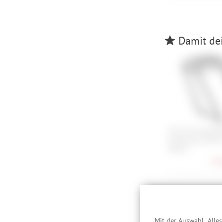
Damit dei
Cube Acid Gepäck
Suspension RILin
Mount
84,
Besc
Mit der Auswahl „Alle