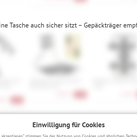
ne Tasche auch sicher sitzt – Gepäckträger emp
träger Full
Wholegrain Cycles Jack the
Blackburn Outpost Car
k Axle
Bike Rack Silver
Cage
68,90 €
21,90 €
-23%
90 €
-15%
hreibung
Einwilligung für Cookies
s akzeptieren“ stimmen Sie der Nutzung von Cookies und ähnlichen Techn