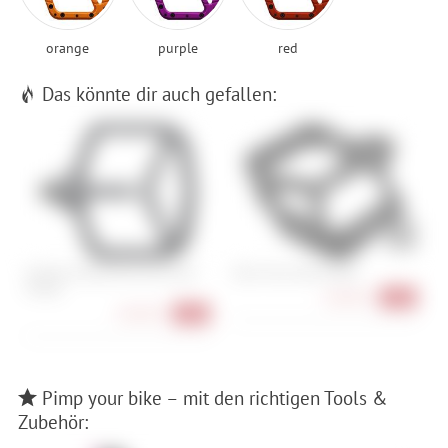
orange
purple
red
Das könnte dir auch gefallen:
OneUp Components Aluminum
Race Face Atlas Pedals
O
Pedals
P
148,90 €
-12%
148,90 €
-10%
Pimp your bike – mit den richtigen Tools &
Zubehör: