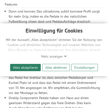
Features
Dünn und konvex: Das ultradünne, subtil konvexe Profil sorgt
für mehr Grip, indem es die Pedale in der natürlichen
Fußwölbung sitzen lässt und Pedalaufschläge drastisch
reduziert.
Einwilligung für Cookies
Große Plattform: Die riesige 115 x 105 mm Plattform hat 10
sechseckige Pins pro Seite, um dich auf den rauesten Trails zu
Mit der Auswahl „Alles akzeptieren“ stimmen Sie der Nutzung von
halten und mehr Leistung bei Anstiegen zu liefern.
Cookies und ähnlichen Technologien auf unseren Websites von
Leichtgewicht: Mit einem Gewicht von nur 386 g bremst das
Biker-Boarder zu. Dadurch können wir Ihre Aktivitäten anhand
OneUp Aluminium-Pedal dich bei Anstiegen nicht aus. Ihr
Ihrer Geräte- und Browsereinstellungen nachvollziehen. Dies
Mehr anzeigen
robustes Design wird dich auch nicht im Stich lassen.
ermöglicht es uns, anhand ihrer Interessen nutzungsbasierte
Werbeanzeigen für Sie bereitzustellen sowie Funktionalitäten
Was du wissen solltest
Alles akzeptieren
Alles ablehnen
Einstellungen
unserer Website sicherzustellen und stetig zu verbessern. Dabei
Bei der Montage an den Kurbeln ist darauf zu achten, dass
werden Ihre Daten auch an Drittanbieter und Werbepartner
das Pedal frei drehbar ist, dass zwischen Pedalkörper und
weitergegeben. Die Verarbeitung erfolgt ausschließlich zum
Kurbel Platz ist und dass das Pedal mit einem Drehmoment
Zwecke der Einbindung von Streaming-Inhalten und der
von 35 Nm angezogen ist. Wir empfehlen, die Gummidichtung
Durchführung von statistischer Analyse, Reichweitenmessungen,
vor der Montage zu fetten.
Produktempfehlungen und nutzungsbasierter Werbung.
OneUp Components Pedale haben von Haus aus einen
Informationen zu den einzelnen Funktionen, den Drittanbietern
gewissen Widerstand gegen das freie Drehen. Dies kann
und der Speicherdauer finden Sie unter Einstellungen. Diese
durch Hinzufügen oder Entfernen von Fett bei der