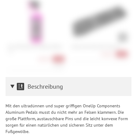
Muc-Off Nano Tech Bike Cleaner -
Cube Acid Multi Tool Husk 24
T
1 L
U
64,90 €
-28%
10,90 €
-39%
10,90 €/l
Beschreibung
Mit den ultradünnen und super griffigen OneUp Components
Aluminum Pedals musst du nicht mehr an Felsen klammern. Die
große Plattform, austauschbare Pins und die leicht konvexe Form
sorgen für einen natürlichen und sicheren Sitz unter dem
Fußgewölbe.