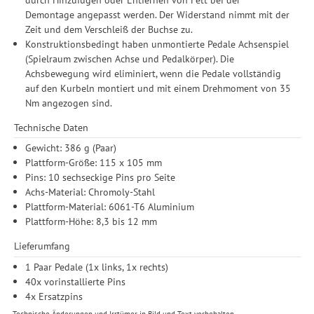
Einwilligung ist freiwillig, für die Nutzung unserer Website nicht
Demontage angepasst werden. Der Widerstand nimmt mit der
erforderlich und gilt, bis sie widerrufen wird. Sie können Ihre
Zeit und dem Verschleiß der Buchse zu.
Einwilligung unter Einstellungen lediglich für bestimmte
Konstruktionsbedingt haben unmontierte Pedale Achsenspiel
Drittanbieter erteilen und jederzeit für die Zukunft widerrufen.
(Spielraum zwischen Achse und Pedalkörper). Die
Achsbewegung wird eliminiert, wenn die Pedale vollständig
auf den Kurbeln montiert und mit einem Drehmoment von 35
Nm angezogen sind.
Technische Daten
Gewicht: 386 g (Paar)
Plattform-Größe: 115 x 105 mm
Pins: 10 sechseckige Pins pro Seite
Achs-Material: Chromoly-Stahl
Plattform-Material: 6061-T6 Aluminium
Plattform-Höhe: 8,3 bis 12 mm
Lieferumfang
1 Paar Pedale (1x links, 1x rechts)
40x vorinstallierte Pins
4x Ersatzpins
Technische Änderungen und Irrtümer in Bild und Text vorbehalten.