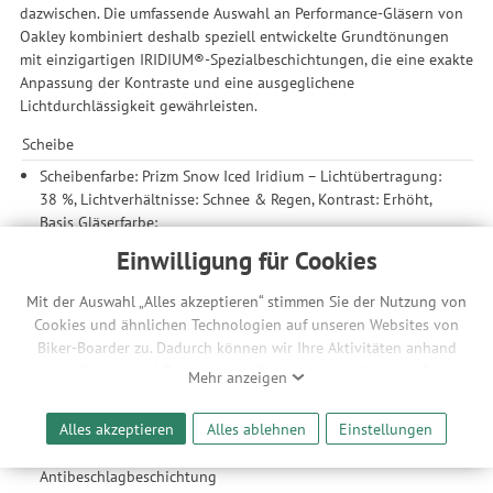
dazwischen. Die umfassende Auswahl an Performance-Gläsern von
Oakley kombiniert deshalb speziell entwickelte Grundtönungen
mit einzigartigen IRIDIUM®-Spezialbeschichtungen, die eine exakte
Anpassung der Kontraste und eine ausgeglichene
Lichtdurchlässigkeit gewährleisten.
Scheibe
Scheibenfarbe: Prizm Snow Iced Iridium – Lichtübertragung:
38 %, Lichtverhältnisse: Schnee & Regen, Kontrast: Erhöht,
Basis Gläserfarbe:
Prizm™ Snow: Oakleys exklusive Glastechnologie wurde
Einwilligung für Cookies
entwickelt, um Farbe und Kontrast zu optimieren und
dadurch die Sichtbarkeit von Details zu verbessern.
Mit der Auswahl „Alles akzeptieren“ stimmen Sie der Nutzung von
High Definition Optics (HDO®): eliminiert Verzerrungen und
Cookies und ähnlichen Technologien auf unseren Websites von
sorgt so für eine klare Scharfsicht
Biker-Boarder zu. Dadurch können wir Ihre Aktivitäten anhand
das spritzgegossene Plutonite®-Glasmaterial bietet
Ihrer Geräte- und Browsereinstellungen nachvollziehen. Dies
Mehr anzeigen
hervorragenden UV-Schutz und filtert zu 100 % UVA-/UVB-
ermöglicht es uns, anhand ihrer Interessen nutzungsbasierte
und UVC- Strahlen und schädliches blaues Licht bis zu 400
Werbeanzeigen für Sie bereitzustellen sowie Funktionalitäten
Alles akzeptieren
Alles ablehnen
Einstellungen
Nm
unserer Website sicherzustellen und stetig zu verbessern. Dabei
Dual-Gläser mit hochwertiger Optik und F3
werden Ihre Daten auch an Drittanbieter und Werbepartner
Antibeschlagbeschichtung
weitergegeben. Die Verarbeitung erfolgt ausschließlich zum