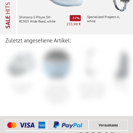
HITS
Specialized Propero 4,
Shimano S-Phyre SH-
SALE
-37%
white
RC903 Wide Road, white
233,90 €
Zuletzt angesehene Artikel:
Cannondale
Cube Acid
Park Tool PRS-
Fischer Tr
Quick
Natural Bike
25 Team Issue
Pro
Montage und
Repair Stand
Lagerfett
Vorauskasse