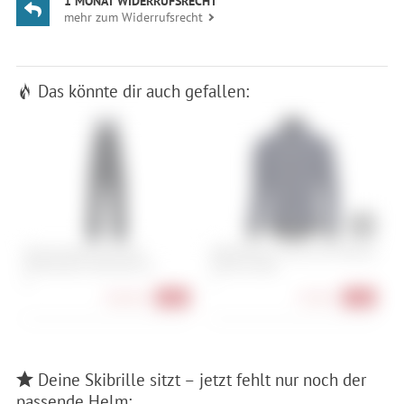
1 MONAT WIDERRUFSRECHT
mehr zum Widerrufsrecht
Das könnte dir auch gefallen:
Norrona tamok Gore-Tex
GOREWEAR C5 Gore-Tex Infinium
R
Performance Shell Bib M's
Thermo Jacke
1
M
S
448,90 €
97,90 €
-40%
-51%
Deine Skibrille sitzt – jetzt fehlt nur noch der
passende Helm: