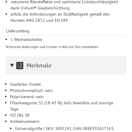
reduzierte Blendeffekte und optimierte Lichtdurchlässigkeit
Zwecke der Einbindung von Streaming-Inhalten und der
dank Iridium®-Glasbeschichtung
Durchführung von statistischer Analyse, Reichweitenmessungen,
erfüllt die Anforderungen an Stoßfestigkeit gemäß den
Produktempfehlungen und nutzungsbasierter Werbung.
Normen ANSI Z87.1 und EN 189
Informationen zu den einzelnen Funktionen, den Drittanbietern
und der Speicherdauer finden Sie unter Einstellungen. Diese
Lieferumfang
Einwilligung ist freiwillig, für die Nutzung unserer Website nicht
1 Wechselscheibe
erforderlich und gilt, bis sie widerrufen wird. Sie können Ihre
Technische Änderungen und Irrtümer in Bild und Text vorbehalten.
Einwilligung unter Einstellungen lediglich für bestimmte
Drittanbieter erteilen und jederzeit für die Zukunft widerrufen.
Merkmale
Glasfarbe: Violett
Photochromatisch: nein
Polarisierend: nein
Filterkategorie: S2 (18-43 %): teils bewölkte und sonnige
Tage
VLT (%): 38
Artikelnummern:
Universalgröße | SKU: 3092241, EAN: 0888392617163,