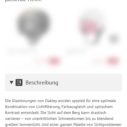
Atomic Volant Visor
Oakley Mod7
S
L
S
351,90 €
260,90 €
-40%
-45%
Beschreibung
Die Glastönungen von Oakley wurden speziell für eine optimale
Kombination von Lichtfilterung, Farbausgleich und optischem
Kontrast entwickelt. Die Sicht auf dem Berg kann drastisch
variieren – von unerbittlichen Schneestürmen bis zu blendend
grellem Sonnenlicht. Und einer ganzen Palette von Sichtproblemen