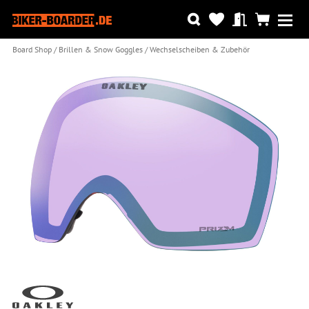
Board Shop
Brillen & Snow Goggles
Wechselscheiben & Zubehör