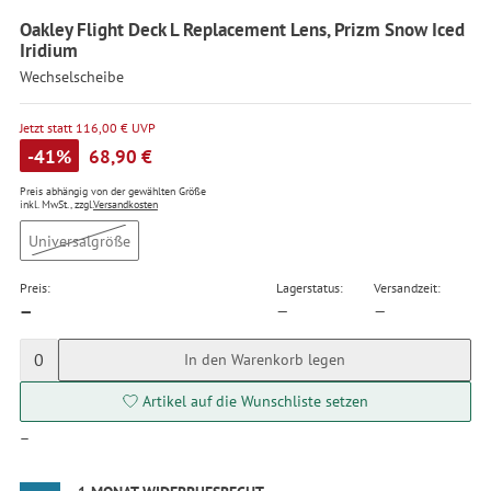
Oakley Flight Deck L Replacement Lens, Prizm Snow Iced
Iridium
Wechselscheibe
Jetzt statt 116,00 € UVP
-41%
68,90 €
Preis abhängig von der gewählten Größe
inkl. MwSt., zzgl.
Versandkosten
Universalgröße
Preis:
Lagerstatus:
Versandzeit:
—
—
—
0
In den Warenkorb legen
Artikel auf die Wunschliste setzen
—