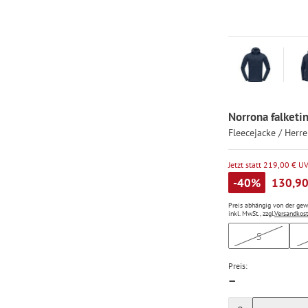
Norrona falketi
Fleecejacke / Herr
Jetzt statt 219,00 € U
-40%
130,90
Preis abhängig von der ge
inkl. MwSt., zzgl.
Versandkos
S
Preis:
—