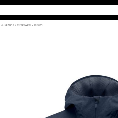
g & Schuhe
Streetwear
Jacken