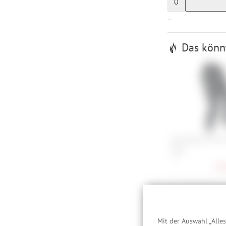
0
—
Das könnt
Fox Flexair Pro F
Pant
30
93,
Für jedes
Mit der Auswahl „Alle