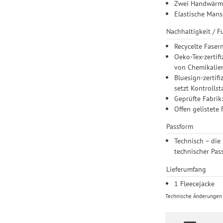
Zwei Handwärm
Elastische Mans
Nachhaltigkeit / 
Recycelte Faser
Oeko-Tex-zertif
von Chemikalien
Bluesign-zertif
setzt Kontrolls
Geprüfte Fabrik
Offen gelistete 
Passform
Technisch – die
technischer Pas
Lieferumfang
1 Fleecejacke
Technische Änderungen u