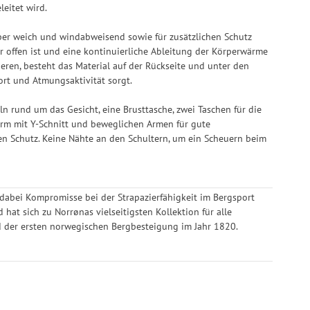
eitet wird.
per weich und windabweisend sowie für zusätzlichen Schutz
hr offen ist und eine kontinuierliche Ableitung der Körperwärme
ieren, besteht das Material auf der Rückseite und unter den
ort und Atmungsaktivität sorgt.
 rund um das Gesicht, eine Brusttasche, zwei Taschen für die
rm mit Y-Schnitt und beweglichen Armen für gute
chen Schutz. Keine Nähte an den Schultern, um ein Scheuern beim
e dabei Kompromisse bei der Strapazierfähigkeit im Bergsport
at sich zu Norrønas vielseitigsten Kollektion für alle
d der ersten norwegischen Bergbesteigung im Jahr 1820.