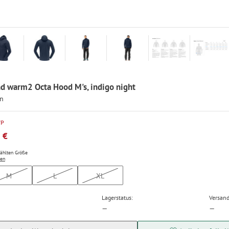
nd warm2 Octa Hood M's, indigo night
en
VP
 €
wählten Größe
ten
M
L
XL
Lagerstatus:
Versand
—
—