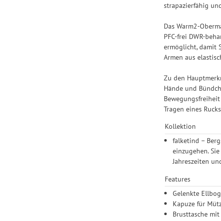
strapazierfähig un
Das Warm2-Obermate
PFC-frei DWR-behan
ermöglicht, damit 
Armen aus elastisc
Zu den Hauptmerkma
Hände und Bündche
Bewegungsfreiheit 
Tragen eines Rucks
Kollektion
falketind – Ber
einzugehen. Sie
Jahreszeiten un
Features
Gelenkte Ellbo
Kapuze für Müt
Brusttasche mit