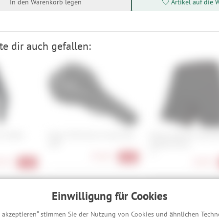
In den Warenkorb legen
Artikel auf die 
e dir auch gefallen:
ire Alpha
Ergon SM Enduro Comp Men
Endura Damen Engine
S/M
Padded Boxer
XS
79,90 €
-20%
90 €
18,90 €
-41%
Einwilligung für Cookies
 Wetter gerüstet – mit dem passenden Baselayer
s akzeptieren“ stimmen Sie der Nutzung von Cookies und ähnlichen Techn