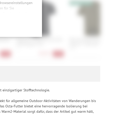
 Browsereinstellungen
10% Extrarabatt
 für Sie
n. Dabei werden Ihre
ließlich zum Zwecke
hweitenmessungen,
onen, den
llig, für die
gsleeve
Ortovox 120 Merino Cool Tec
Norrona femund equaliser
inwilligung unter
MTN Stripe TS M
merino T- Shirt M's
rufen.
S
S, M
88,90
46,90 €
-72%
-37%
 einzigartiger Stofftechnologie.
erfekt für allgemeine Outdoor-Aktivitäten von Wanderungen bis
Das Octa-Futter bietet eine hervorragende Isolierung bei
Warm2-Material sorgt dafür, dass der Artikel gut warm hält,