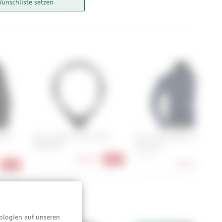
Wunschliste setzen
ered
Abus Steel-O-Chain XPlus
Norrona falketind Power Gri
9809K/85
Hood M's
M, L, XL
98,90 €
-18%
148,90 €
-53%
-25
 darunter:
ologien auf unseren