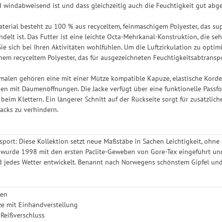
d windabweisend ist und dass gleichzeitig auch die Feuchtigkeit gut abgel
rial besteht zu 100 % aus recyceltem, feinmaschigem Polyester, das su
delt ist. Das Futter ist eine leichte Octa-Mehrkanal-Konstruktion, die se
Sie sich bei Ihren Aktivitäten wohlfühlen. Um die Luftzirkulation zu optim
hem recyceltem Polyester, das für ausgezeichneten Feuchtigkeitsabtransp
len gehören eine mit einer Mütze kompatible Kapuze, elastische Kordeln
n mit Daumenöffnungen. Die Jacke verfügt über eine funktionelle Passfo
beim Klettern. Ein längerer Schnitt auf der Rückseite sorgt für zusätzli
acks zu verhindern.
gsport: Diese Kollektion setzt neue Maßstäbe in Sachen Leichtigkeit, ohn
 wurde 1998 mit den ersten Paclite-Geweben von Gore-Tex eingeführt und h
d jedes Wetter entwickelt. Benannt nach Norwegens schönstem Gipfel un
gen
ze mit Einhandverstellung
 Reißverschluss