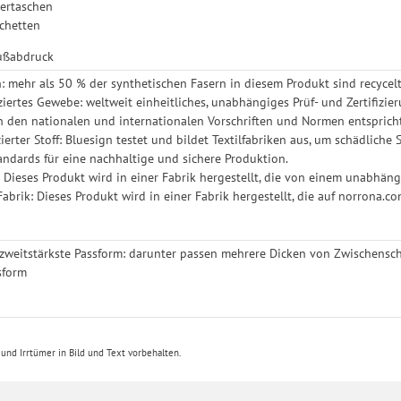
ertaschen
chetten
Fußabdruck
n: mehr als 50 % der synthetischen Fasern in diesem Produkt sind recycel
iziertes Gewebe: weltweit einheitliches, unabhängiges Prüf- und Zertifizi
 den nationalen und internationalen Vorschriften und Normen entspricht 
izierter Stoff: Bluesign testet und bildet Textilfabriken aus, um schädlic
tandards für eine nachhaltige und sichere Produktion.
: Dieses Produkt wird in einer Fabrik hergestellt, die von einem unabhän
Fabrik: Dieses Produkt wird in einer Fabrik hergestellt, die auf norrona.co
 zweitstärkste Passform: darunter passen mehrere Dicken von Zwischensch
sform
nd Irrtümer in Bild und Text vorbehalten.