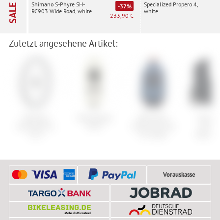
Specialized Propero 4,
Shimano S-Phyre SH-
SALE
-37%
white
RC903 Wide Road, white
233,90 €
Zuletzt angesehene Artikel:
Newmen
Atlas Range
686 Men's
Cube R
Advanced SL
MTN
GLCR Gore-Tex
Winter
X.22
GT Jacket
Übersc
Vorauskasse