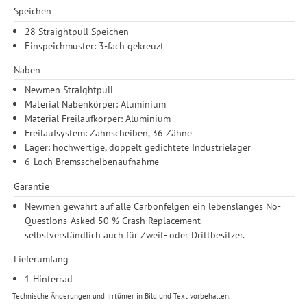
Durchführung von statistischer Analyse, Reichweitenmessungen,
Speichen
Produktempfehlungen und nutzungsbasierter Werbung.
Informationen zu den einzelnen Funktionen, den Drittanbietern
28 Straightpull Speichen
und der Speicherdauer finden Sie unter Einstellungen. Diese
Einspeichmuster: 3-fach gekreuzt
Einwilligung ist freiwillig, für die Nutzung unserer Website nicht
Naben
erforderlich und gilt, bis sie widerrufen wird. Sie können Ihre
Einwilligung unter Einstellungen lediglich für bestimmte
Newmen Straightpull
Drittanbieter erteilen und jederzeit für die Zukunft widerrufen.
Material Nabenkörper: Aluminium
Material Freilaufkörper: Aluminium
Freilaufsystem: Zahnscheiben, 36 Zähne
Lager: hochwertige, doppelt gedichtete Industrielager
6-Loch Bremsscheibenaufnahme
Garantie
Newmen gewährt auf alle Carbonfelgen ein lebenslanges No-
Questions-Asked 50 % Crash Replacement –
selbstverständlich auch für Zweit- oder Drittbesitzer.
Lieferumfang
1 Hinterrad
Technische Änderungen und Irrtümer in Bild und Text vorbehalten.