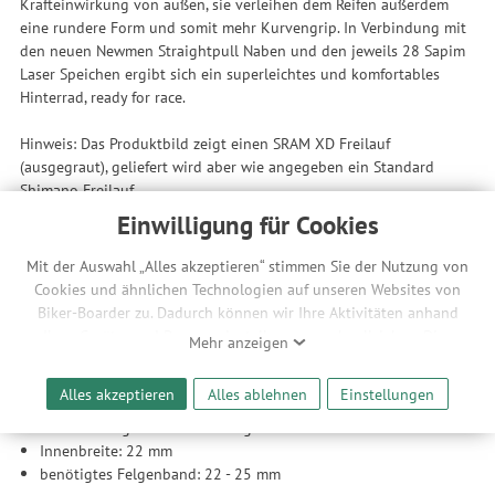
Krafteinwirkung von außen, sie verleihen dem Reifen außerdem
eine rundere Form und somit mehr Kurvengrip. In Verbindung mit
den neuen Newmen Straightpull Naben und den jeweils 28 Sapim
Laser Speichen ergibt sich ein superleichtes und komfortables
Hinterrad, ready for race.
Hinweis: Das Produktbild zeigt einen SRAM XD Freilauf
(ausgegraut), geliefert wird aber wie angegeben ein Standard
Shimano Freilauf.
Einwilligung für Cookies
Einsatzbereich
entwickelt für XC und Marathon Racing
Mit der Auswahl „Alles akzeptieren“ stimmen Sie der Nutzung von
Cookies und ähnlichen Technologien auf unseren Websites von
Features
Biker-Boarder zu. Dadurch können wir Ihre Aktivitäten anhand
max. Systemgewicht: 125 kg
Ihrer Geräte- und Browsereinstellungen nachvollziehen. Dies
Mehr anzeigen
ermöglicht es uns, anhand ihrer Interessen nutzungsbasierte
Felgen
Werbeanzeigen für Sie bereitzustellen sowie Funktionalitäten
Alles akzeptieren
Alles ablehnen
Einstellungen
Unidirectional (UD) Carbon
unserer Website sicherzustellen und stetig zu verbessern. Dabei
tubelessfähiges Hookless Design
werden Ihre Daten auch an Drittanbieter und Werbepartner
Innenbreite: 22 mm
weitergegeben. Die Verarbeitung erfolgt ausschließlich zum
benötigtes Felgenband: 22 - 25 mm
Zwecke der Einbindung von Streaming-Inhalten und der