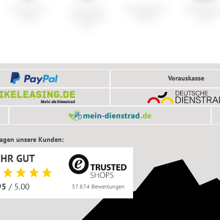
IXS Assault-
Cube Acid
Cube Reaction
ION Tee Lo
Series
Schutzblech
Hybrid
SS DR
Pro
Vorauskasse
sagen unsere Kunden:
EHR GUT
95
/ 5.00
37.874 Bewertungen