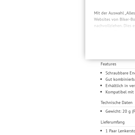
Mit der Auswahl „Alle
Websites von Biker-Bo
nachvollziehen. Dies 
bereitzustellen sowie
Besc
Daten auch an Drittan
der Einbindung von St
Produktempfehlungen 
Der DSP Bar Tape V
Drittanbietern und der
Nutzung unserer Websit
Features
Einstellungen lediglic
Schraubbare En
Gut kombinierb
Erhältlich in v
Kompatibel mit
Technische Daten
Gewicht: 20 g (P
Lieferumfang
1 Paar Lenkerst