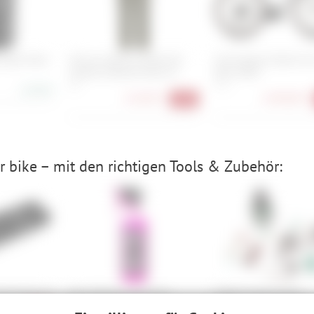
Light Valve
Ortovox Merino Shield Tec
Cube Nulane Hybrid C:
Seceda Softshell Pants W
Race 400X
XS
M , L
21,90 €
114,90 €
2.699,00 €
-50%
 bike – mit den richtigen Tools & Zubehör:
Tool Husk 24
Muc-Off Nano Tech Bike
SRAM Entlüftungskit
Cleaner - 1 L
Professional - inkl. Ma
90 €
-28%