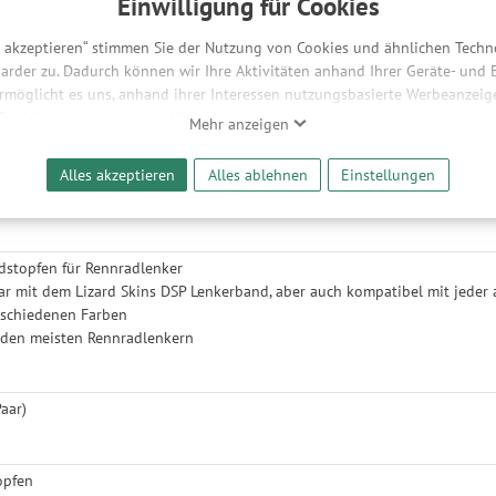
Einwilligung für Cookies
Mineralöl
10,90 €
-39%
90,90 €
s akzeptieren“ stimmen Sie der Nutzung von Cookies und ähnlichen Techn
10,90 €/l
arder zu. Dadurch können wir Ihre Aktivitäten anhand Ihrer Geräte- und
ermöglicht es uns, anhand ihrer Interessen nutzungsbasierte Werbeanzeigen
 Funktionalitäten unserer Website sicherzustellen und stetig zu verbesser
hreibung
Mehr anzeigen
bieter und Werbepartner weitergegeben. Die Verarbeitung erfolgt aussch
reaming-Inhalten und der Durchführung von statistischer Analyse, Reic
Alles akzeptieren
Alles ablehnen
Einstellungen
und nutzungsbasierter Werbung. Informationen zu den einzelnen Funkti
2 End Plug zum Einschrauben ist jetzt als separates Zubehör erhältlich! 
 Speicherdauer finden Sie unter Einstellungen. Diese Einwilligung ist freiwi
e nicht erforderlich und gilt, bis sie widerrufen wird. Sie können Ihre E
h für bestimmte Drittanbieter erteilen und jederzeit für die Zukunft wider
dstopfen für Rennradlenker
ar mit dem Lizard Skins DSP Lenkerband, aber auch kompatibel mit jede
erschiedenen Farben
 den meisten Rennradlenkern
aar)
opfen