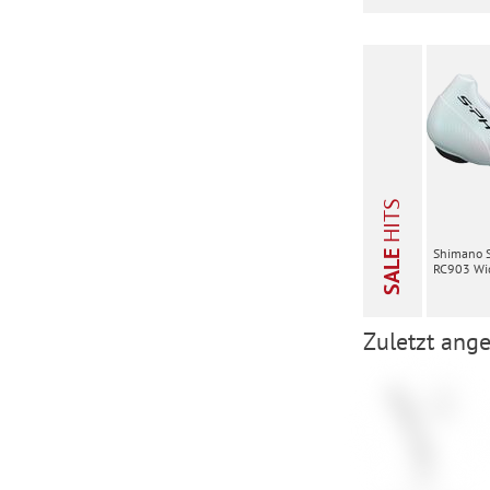
HITS
Shimano 
SALE
RC903 Wid
Zuletzt ange