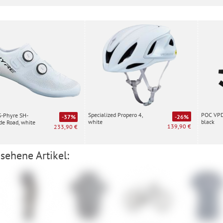
Specialized Propero 4,
POC VPD 
S-Phyre SH-
-26%
-37%
white
black
e Road, white
139,90 €
233,90 €
sehene Artikel: