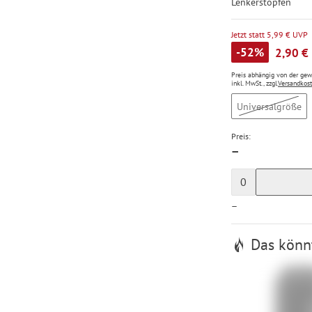
Lenkerstopfen
Jetzt statt 5,99 € UVP
-52%
2,90 €
Preis abhängig von der ge
inkl. MwSt., zzgl.
Versandkos
Universalgröße
Preis:
—
0
—
Das könnt