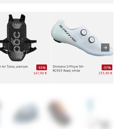
Air Torso, uranium
Shimano S-Phyre SH-
Special
-35%
-37%
RC903 Road, white
white
167,90 €
233,90 €