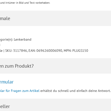
nd Irrtümer in Bild und Text vorbehalten.
male
gorie(n): Lenkerband
:
ße | SKU: 3117846, EAN: 0696260006090, MPN: PLUGS150
en zum Produkt?
rmular
lar für Fragen zum Artikel
erhältst du schnell und einfach deine Antwort.
eller