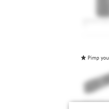
ORTLIEB Dry-Bag 
7 L
Pimp your
Cube Acid Multi 
64,