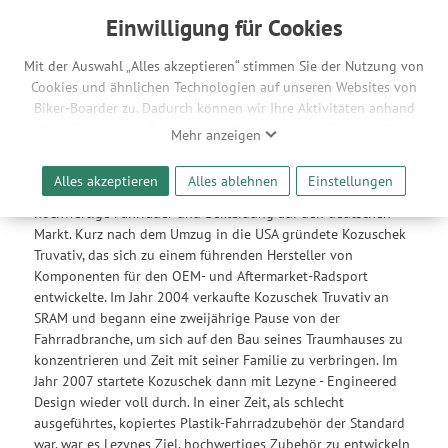
Anschluss: Micro USB
8 / 4 Lumen (Blast / Economy)
Einwilligung für Cookies
4 / 8 h Leuchtdauer (Blast / Economy)
3 h Ladezeit
Mit der Auswahl „Alles akzeptieren“ stimmen Sie der Nutzung von
27,5 g Gewicht
Cookies und ähnlichen Technologien auf unseren Websites von
Biker-Boarder zu. Dadurch können wir Ihre Aktivitäten anhand
Herstellerinfo Lezyne
Ihrer Geräte- und Browsereinstellungen nachvollziehen. Dies
Mehr anzeigen
Lezyne wurde am 1. März 2007 von Micki Kozuschek
ermöglicht es uns, anhand ihrer Interessen nutzungsbasierte
gegründet. In der Blütezeit seiner Karriere als Profi-Triathlet
Werbeanzeigen für Sie bereitzustellen sowie Funktionalitäten
Alles akzeptieren
Alles ablehnen
Einstellungen
startete Kozuschek mit Maxcycles und brachte erschwingliche,
unserer Website sicherzustellen und stetig zu verbessern. Dabei
hochwertige Fahrräder und Bekleidung auf den deutschen
werden Ihre Daten auch an Drittanbieter und Werbepartner
Markt. Kurz nach dem Umzug in die USA gründete Kozuschek
weitergegeben. Die Verarbeitung erfolgt ausschließlich zum
Truvativ, das sich zu einem führenden Hersteller von
Zwecke der Einbindung von Streaming-Inhalten und der
Komponenten für den OEM- und Aftermarket-Radsport
Durchführung von statistischer Analyse, Reichweitenmessungen,
entwickelte. Im Jahr 2004 verkaufte Kozuschek Truvativ an
Produktempfehlungen und nutzungsbasierter Werbung.
SRAM und begann eine zweijährige Pause von der
Informationen zu den einzelnen Funktionen, den Drittanbietern
Fahrradbranche, um sich auf den Bau seines Traumhauses zu
und der Speicherdauer finden Sie unter Einstellungen. Diese
konzentrieren und Zeit mit seiner Familie zu verbringen. Im
Einwilligung ist freiwillig, für die Nutzung unserer Website nicht
Jahr 2007 startete Kozuschek dann mit Lezyne - Engineered
erforderlich und gilt, bis sie widerrufen wird. Sie können Ihre
Design wieder voll durch. In einer Zeit, als schlecht
Einwilligung unter Einstellungen lediglich für bestimmte
ausgeführtes, kopiertes Plastik-Fahrradzubehör der Standard
Drittanbieter erteilen und jederzeit für die Zukunft widerrufen.
war, war es Lezynes Ziel, hochwertiges Zubehör zu entwickeln