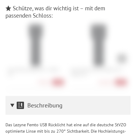
Schütze, was dir wichtig ist – mit dem
passenden Schloss:
Abus Bordo 6000K/90 + Halter
Abus Bordo Granit 6500K/120 +
A
SH
Halter SH
79,90 €
164,90 €
-20%
-18%
Beschreibung
Das Lezyne Femto USB Rücklicht hat eine auf die deutsche StVZO
optimierte Linse mit bis zu 270° Sichtbarkeit. Die Hochleistungs-