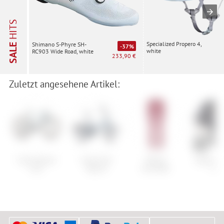
HITS
Specialized Propero 4,
Shimano S-Phyre SH-
SALE
-37%
white
RC903 Wide Road, white
233,90 €
Zuletzt angesehene Artikel:
Cube Nulane
Cube Fold
Maloja
Alpina Al
C:62
Hybrid
AnninaM.
VM