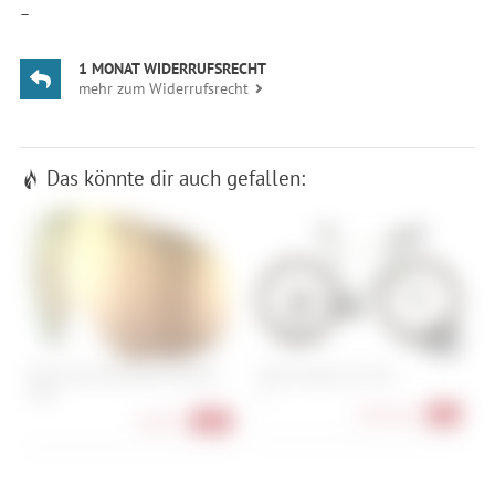
—
1 MONAT WIDERRUFSRECHT
mehr zum Widerrufsrecht
Das könnte dir auch gefallen:
POC Fovea Mid/Fovea Mid Race
Cube Nuroad C:62 One
N
Lens
XL
3
1.899,00 €
-5%
58,90 €
-26%