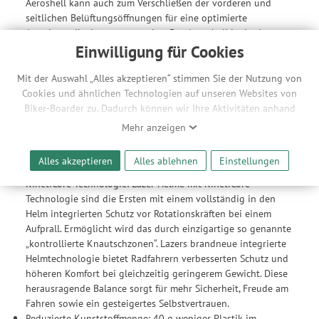
Aeroshell kann auch zum Verschließen der vorderen und
seitlichen Belüftungsöffnungen für eine optimierte
Aerodynamik eingesetzt werden. Der Aeroshell ist in den
Größen S/M/L erhältlich.
Einwilligung für Cookies
Kompatibel mit LED-Rücklicht: Das per Direct Mount an der
Helmrückseite ansteckbare Lazer Universal-LED-Licht sorgt
Mit der Auswahl „Alles akzeptieren“ stimmen Sie der Nutzung von
für zusätzliche Sicherheit und erhöht die Sichtbarkeit.
Cookies und ähnlichen Technologien auf unseren Websites von
Biker-Boarder zu. Dadurch können wir Ihre Aktivitäten anhand
Material/Konstruktion
Ihrer Geräte- und Browsereinstellungen nachvollziehen. Dies
Mehr anzeigen
ermöglicht es uns, anhand ihrer Interessen nutzungsbasierte
In-Mold: robuste Polycarbonat-Außenschale wird mit mit
Werbeanzeigen für Sie bereitzustellen sowie Funktionalitäten
aufprallabsorbierender EPS-Innenschale verklebt; deutlich
Alles akzeptieren
Alles ablehnen
Einstellungen
unserer Website sicherzustellen und stetig zu verbessern. Dabei
bessere Belüftungssysteme und Belüftungsöffnungen formbar
werden Ihre Daten auch an Drittanbieter und Werbepartner
KinetiCore Technologie: Lazer Helme mit KinetiCore
weitergegeben. Die Verarbeitung erfolgt ausschließlich zum
Technologie sind die Ersten mit einem vollständig in den
Zwecke der Einbindung von Streaming-Inhalten und der
Helm integrierten Schutz vor Rotationskräften bei einem
Durchführung von statistischer Analyse, Reichweitenmessungen,
Aufprall. Ermöglicht wird das durch einzigartige so genannte
Produktempfehlungen und nutzungsbasierter Werbung.
„kontrollierte Knautschzonen“. Lazers brandneue integrierte
Informationen zu den einzelnen Funktionen, den Drittanbietern
Helmtechnologie bietet Radfahrern verbesserten Schutz und
und der Speicherdauer finden Sie unter Einstellungen. Diese
höheren Komfort bei gleichzeitig geringerem Gewicht. Diese
Einwilligung ist freiwillig, für die Nutzung unserer Website nicht
herausragende Balance sorgt für mehr Sicherheit, Freude am
erforderlich und gilt, bis sie widerrufen wird. Sie können Ihre
Fahren sowie ein gesteigertes Selbstvertrauen.
Einwilligung unter Einstellungen lediglich für bestimmte
Reduzierte Kunststoffmenge: 40 g weniger Plastik im