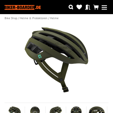
Bike Shop
Helme & Protektoren
Helme