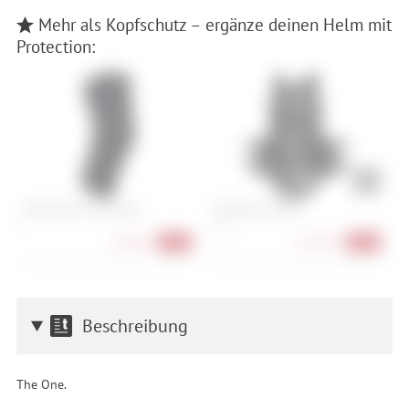
Mehr als Kopfschutz – ergänze deinen Helm mit
Protection:
POC VPD Air Flow Knee
POC VPD Air Torso
I
P
S
S, M, L
S,
68,90 €
167,90 €
-51%
-35%
Beschreibung
The One.