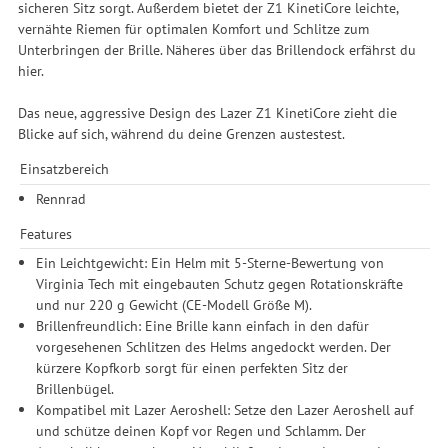
sicheren Sitz sorgt. Außerdem bietet der Z1 KinetiCore leichte,
vernähte Riemen für optimalen Komfort und Schlitze zum
Unterbringen der Brille. Näheres über das Brillendock erfährst du
hier.
Das neue, aggressive Design des Lazer Z1 KinetiCore zieht die
Blicke auf sich, während du deine Grenzen austestest.
Einsatzbereich
Rennrad
Features
Ein Leichtgewicht: Ein Helm mit 5-Sterne-Bewertung von
Virginia Tech mit eingebauten Schutz gegen Rotationskräfte
und nur 220 g Gewicht (CE-Modell Größe M).
Brillenfreundlich: Eine Brille kann einfach in den dafür
vorgesehenen Schlitzen des Helms angedockt werden. Der
kürzere Kopfkorb sorgt für einen perfekten Sitz der
Brillenbügel.
Kompatibel mit Lazer Aeroshell: Setze den Lazer Aeroshell auf
und schütze deinen Kopf vor Regen und Schlamm. Der