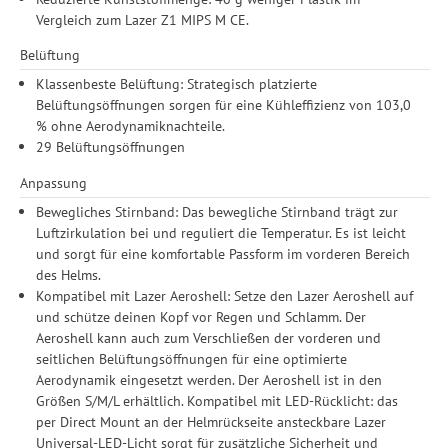
Drittanbieter erteilen und jederzeit für die Zukunft widerrufen.
Vergleich zum Lazer Z1 MIPS M CE.
Belüftung
Klassenbeste Belüftung: Strategisch platzierte
Belüftungsöffnungen sorgen für eine Kühleffizienz von 103,0
% ohne Aerodynamiknachteile.
29 Belüftungsöffnungen
Anpassung
Bewegliches Stirnband: Das bewegliche Stirnband trägt zur
Luftzirkulation bei und reguliert die Temperatur. Es ist leicht
und sorgt für eine komfortable Passform im vorderen Bereich
des Helms.
Kompatibel mit Lazer Aeroshell: Setze den Lazer Aeroshell auf
und schütze deinen Kopf vor Regen und Schlamm. Der
Aeroshell kann auch zum Verschließen der vorderen und
seitlichen Belüftungsöffnungen für eine optimierte
Aerodynamik eingesetzt werden. Der Aeroshell ist in den
Größen S/M/L erhältlich. Kompatibel mit LED-Rücklicht: das
per Direct Mount an der Helmrückseite ansteckbare Lazer
Universal-LED-Licht sorgt für zusätzliche Sicherheit und