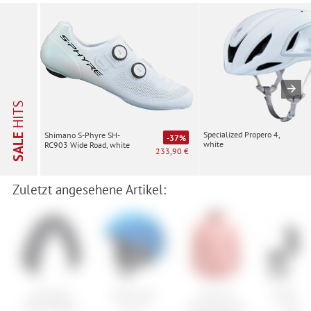
HITS
Specialized Propero 4,
Shimano S-Phyre SH-
SALE
-37%
white
RC903 Wide Road, white
233,90 €
Zuletzt angesehene Artikel:
Schwalbe
Smith Holt
Ortovox
USWE Ac
Albert Radial
Junior
Swisswool Piz
Camer