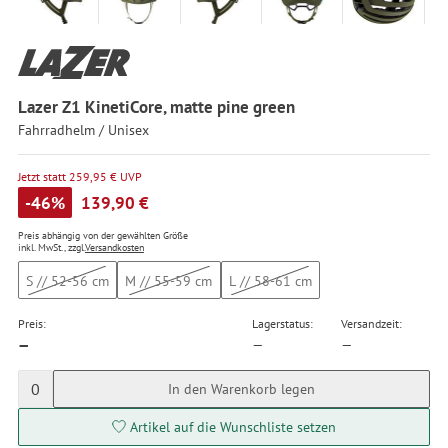
Lazer Z1 KinetiCore, matte pine green
Fahrradhelm / Unisex
Jetzt statt 259,95 € UVP
-46%
139,90 €
Preis abhängig von der gewählten Größe
inkl. MwSt., zzgl.
Versandkosten
S // 52-56 cm
M // 55-59 cm
L // 58-61 cm
Preis:
Lagerstatus:
Versandzeit:
—
—
—
0
In den Warenkorb legen
Artikel auf die Wunschliste setzen