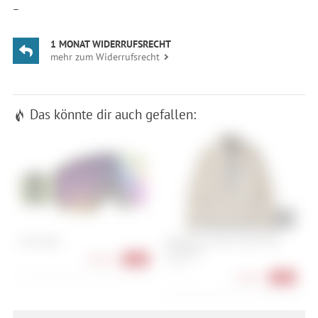
—
1 MONAT WIDERRUFSRECHT
mehr zum Widerrufsrecht
Das könnte dir auch gefallen:
Scott Vapor
Patagonia Women's Retro Pile
C
Marsupial
68,90 €
-47%
XS, M, L
95,90 €
-36%