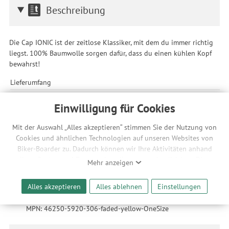
Beschreibung
Die Cap IONIC ist der zeitlose Klassiker, mit dem du immer richtig
liegst. 100% Baumwolle sorgen dafür, dass du einen kühlen Kopf
bewahrst!
Lieferumfang
1 Cap
Einwilligung für Cookies
Technische Änderungen und Irrtümer in Bild und Text vorbehalten.
Mit der Auswahl „Alles akzeptieren“ stimmen Sie der Nutzung von
Cookies und ähnlichen Technologien auf unseren Websites von
Merkmale
Biker-Boarder zu. Dadurch können wir Ihre Aktivitäten anhand
Ihrer Geräte- und Browsereinstellungen nachvollziehen. Dies
Mehr anzeigen
ermöglicht es uns, anhand ihrer Interessen nutzungsbasierte
Material: 100% Baumwolle
Werbeanzeigen für Sie bereitzustellen sowie Funktionalitäten
Artikelnummern:
Alles akzeptieren
Alles ablehnen
Einstellungen
unserer Website sicherzustellen und stetig zu verbessern. Dabei
Universalgröße | SKU: 3117197, EAN: 9010583208879,
werden Ihre Daten auch an Drittanbieter und Werbepartner
MPN: 46250-5920-306-faded-yellow-OneSize
weitergegeben. Die Verarbeitung erfolgt ausschließlich zum
Zwecke der Einbindung von Streaming-Inhalten und der