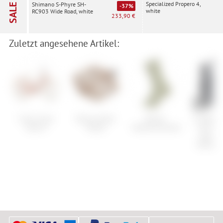
Specialized Propero 4,
Shimano S-Phyre SH-
SALE
-37%
white
RC903 Wide Road, white
233,90 €
Zuletzt angesehene Artikel:
Cube Aruba
Reverse Base
Maloja
Crankbrot
Hybrid
Pedals
HedenbraunelleM.
S.O.S. B
Side En
Bottle C