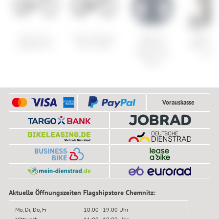
Santa Cruz
Cube Litening
Norrona
Speciali
Stigmata CC
Aero C:68X
falketind
RBX Comp
Power Grid
Short
Hood
Vorauskasse
Aktuelle Öffnungszeiten Flagshipstore Chemnitz:
Mo, Di, Do, Fr
10:00 - 19:00 Uhr