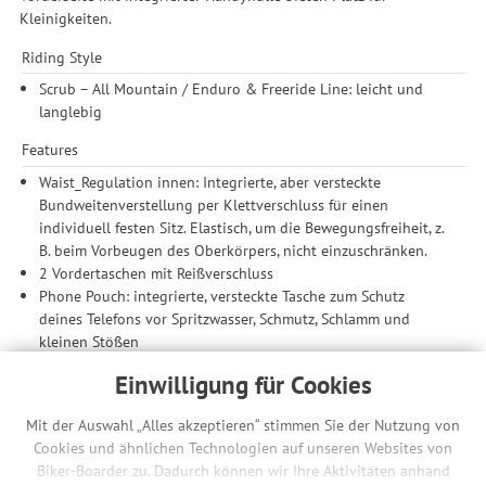
Kleinigkeiten.
Riding Style
Scrub – All Mountain / Enduro & Freeride Line: leicht und
langlebig
Features
Waist_Regulation innen: Integrierte, aber versteckte
Bundweitenverstellung per Klettverschluss für einen
individuell festen Sitz. Elastisch, um die Bewegungsfreiheit, z.
B. beim Vorbeugen des Oberkörpers, nicht einzuschränken.
2 Vordertaschen mit Reißverschluss
Phone Pouch: integrierte, versteckte Tasche zum Schutz
deines Telefons vor Spritzwasser, Schmutz, Schlamm und
kleinen Stößen
Material / Konstruktion
Einwilligung für Cookies
Body_Amplified Technology: Smarte und robuste Bikewear-
Mit der Auswahl „Alles akzeptieren“ stimmen Sie der Nutzung von
Technologie, die optimalen Schutz vor Abreibungen bietet,
Cookies und ähnlichen Technologien auf unseren Websites von
sollte es mal wieder härter zu gehen. Das innovative
Biker-Boarder zu. Dadurch können wir Ihre Aktivitäten anhand
Panelkonzept kombiniert den perfekten Mix aus