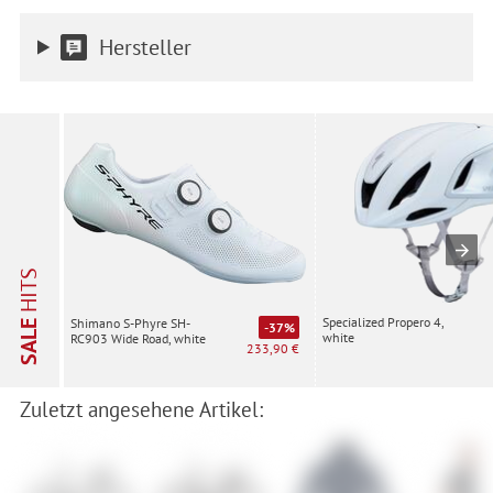
Hersteller
HITS
Specialized Propero 4,
Shimano S-Phyre SH-
SALE
-37%
white
RC903 Wide Road, white
233,90 €
Zuletzt angesehene Artikel: