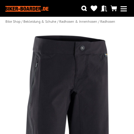
Bike Shop
Bekleidung & Schuhe
Radhosen & Innenhosen
Radhosen