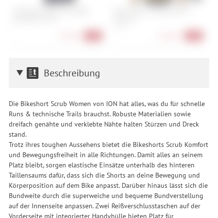
ION Bike Jersey Ionic Graphic
Assos Mille GT Spring Fall LS
A
Shortsleeve Men
Jersey C2
S
S
S, XXL
36,90 €
134,90 €
-47%
-25%
Beschreibung
Die Bikeshort Scrub Women von ION hat alles, was du für schnelle
Runs & technische Trails brauchst. Robuste Materialien sowie
dreifach genähte und verklebte Nähte halten Stürzen und Dreck
stand.
Trotz ihres toughen Aussehens bietet die Bikeshorts Scrub Komfort
und Bewegungsfreiheit in alle Richtungen. Damit alles an seinem
Platz bleibt, sorgen elastische Einsätze unterhalb des hinteren
Taillensaums dafür, dass sich die Shorts an deine Bewegung und
Körperposition auf dem Bike anpasst. Darüber hinaus lässt sich die
Bundweite durch die superweiche und bequeme Bundverstellung
auf der Innenseite anpassen. Zwei Reißverschlusstaschen auf der
Vorderseite mit integrierter Handyhülle bieten Platz für