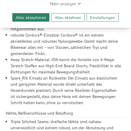
Ihrer Geräte- und Browsereinstellungen nachvollziehen. Dies
Mehr anzeigen
atmungsaktiven, leichten und robusten Materialien. Letzteres
ermöglicht es uns, anhand ihrer Interessen nutzungsbasierte
sorgt für eine längere Lebensdauer deiner Ausrüstung, auch
Werbeanzeigen für Sie bereitzustellen sowie Funktionalitäten
wenn du öfter mal Kontakt mit dem Boden hast. Außerdem
Alles akzeptieren
Alles ablehnen
Einstellungen
unserer Website sicherzustellen und stetig zu verbessern. Dabei
sehen du und deine Kleidung nach einem harten Tag weniger
werden Ihre Daten auch an Drittanbieter und Werbepartner
mitgenommen aus.
weitergegeben. Die Verarbeitung erfolgt ausschließlich zum
robuste Cordura®-Einsätze: Cordura® ist ein extrem
Zwecke der Einbindung von Streaming-Inhalten und der
abriebfestes und robustes Nylongewebe. Damit macht deine
Durchführung von statistischer Analyse, Reichweitenmessungen,
Bikewear alles mit – von Stürzen, zahlreichen Trys und
Produktempfehlungen und nutzungsbasierter Werbung.
gestandenen Tricks.
Informationen zu den einzelnen Funktionen, den Drittanbietern
4way Stretch-Material: ION kennt die Vorteile von 4-Wege-
und der Speicherdauer finden Sie unter Einstellungen. Diese
Stretch-Stoffen aus High-End Board-Shorts; Flexibilität in alle
Einwilligung ist freiwillig, für die Nutzung unserer Website nicht
Richtungen für maximale Bewegungsfreiheit
erforderlich und gilt, bis sie widerrufen wird. Sie können Ihre
Spare_Rib Einsatz an Rückseite: Der Einsatz aus elastischem
Einwilligung unter Einstellungen lediglich für bestimmte
und gerippten Material wurde direkt unterhalb des
Drittanbieter erteilen und jederzeit für die Zukunft widerrufen.
Hosenbundes platziert. Durch seine flexiblen Eigenschaften
ist sichergestellt, dass deine Hose mit deinen Bewegungen
Schritt halten kann, ohne zu verrutschen.
Nähte, Reißverschlüsse und Belüftung
Triple Stitched Seams: dreifache Nähte sind nahezu
unverwüstlich und extrem robust, um der Abnutzung und