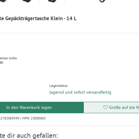
te Gepäckträgertasche Klein - 14 L
P
wählten Größe
ten
Lagerstatus:
lagernd und sofort versandfertig
In den Warenkorb legen
Größe auf die W
032782069599 / MPN: 23000063
e dir auch gefallen: