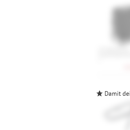
i:SY Wasserdichte
Gepäckträgertasc
L
78,
Damit dei