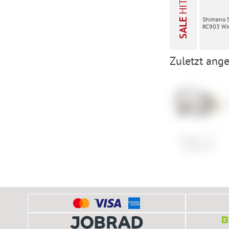
HITS
Shimano 
SALE
RC903 Wid
Zuletzt ange
Oakley Line
Miner XL