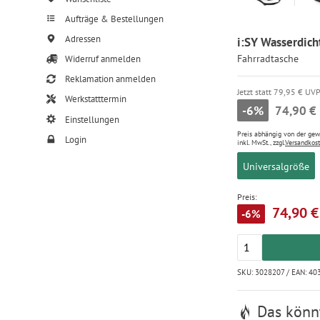
Aufträge & Bestellungen
Adressen
i:SY Wasserdich
Fahrradtasche
Widerruf anmelden
Reklamation anmelden
Jetzt statt 79,95 € UV
Werkstatttermin
-6%
74,90 €
Einstellungen
Preis abhängig von der ge
Login
inkl. MwSt., zzgl.
Versandkos
Universalgröße
Preis:
74,90 €
-6%
SKU: 3028207 / EAN: 4
Das könnt