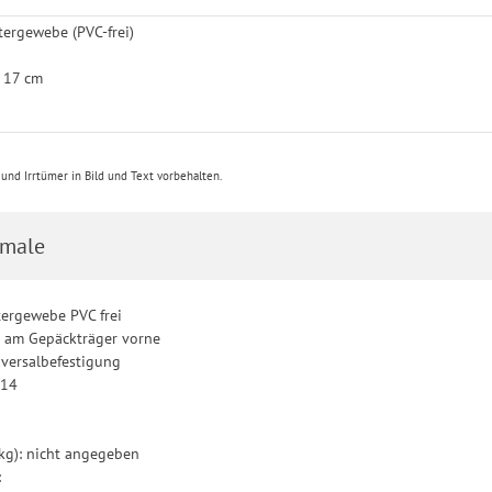
stergewebe (PVC-frei)
x 17 cm
e
nd Irrtümer in Bild und Text vorbehalten.
male
tergewebe PVC frei
: am Gepäckträger vorne
iversalbefestigung
 14
kg): nicht angegeben
: