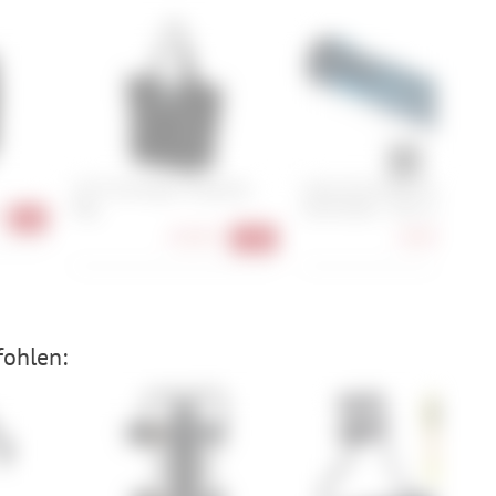
i:SY Frontträger Shopping
Cube Acid Griffe Endure X
Bag
Actionteam - 30,5 mm
-6%
43,90 €
18,90 €
-12%
-24
fohlen: