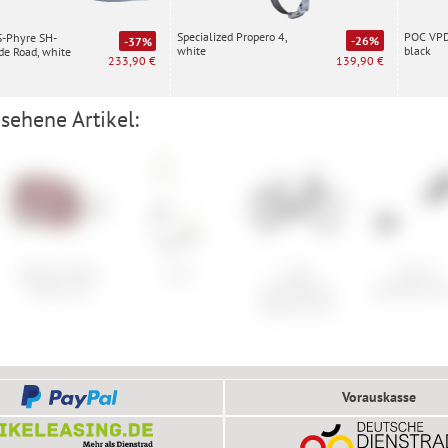
Specialized Propero 4,
POC VPD 
S-Phyre SH-
-26%
-37%
white
black
e Road, white
139,90 €
233,90 €
sehene Artikel:
Oakley Flight
Line
Cube
Atomic
Tracker XL
Kathmandu
Backland To
Hybrid C:62
Vorauskasse