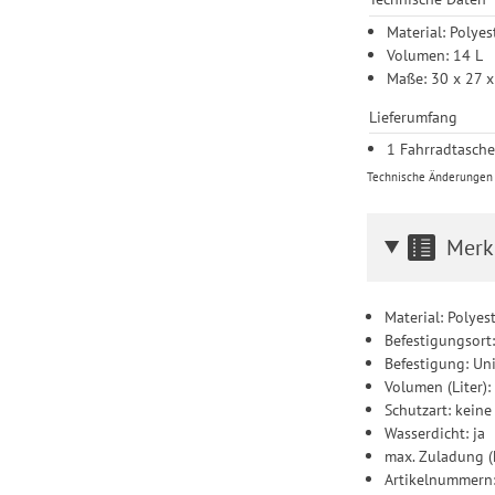
Material: Polye
Volumen: 14 L
Maße: 30 x 27 
Lieferumfang
1 Fahrradtasch
Technische Änderungen u
Merk
Material: Polyes
Befestigungsort
Befestigung: Un
Volumen (Liter):
Schutzart: keine
Wasserdicht: ja
max. Zuladung (
Artikelnummern