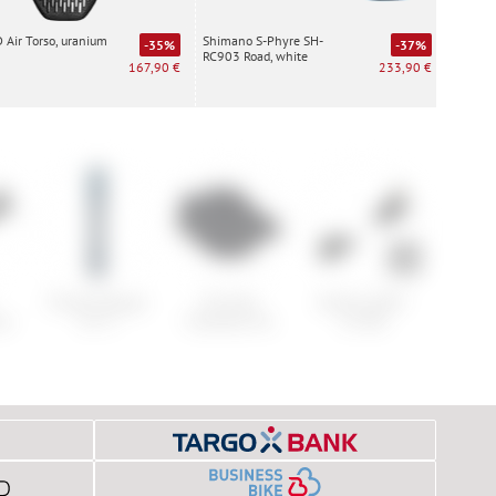
Air Torso, uranium
Shimano S-Phyre SH-
Special
-35%
-37%
RC903 Road, white
white
167,90 €
233,90 €
Fischer Ranger
Five Ten
Atomic Shift²
Cube R
ur
92 Ti
Freerider Pro
13 MN
Hyb