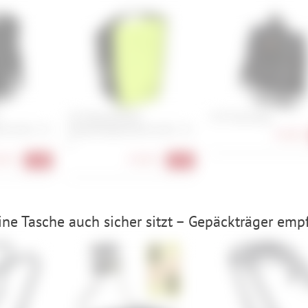
i:SY Wasserdichte
i:SY Travel Bag
he Groß - 22
Gepäckträgertasche Groß - 22
93,90 €
L
90 €
74,90 €
-12%
-17%
ne Tasche auch sicher sitzt – Gepäckträger emp