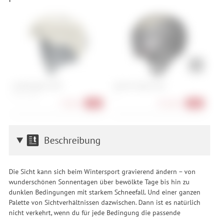
Smith Rodeo MIPS
Atomic Volant Visor
O
S , M , L , XL
L
S
74,90 €
351,90 €
-25%
-40%
Beschreibung
Die Sicht kann sich beim Wintersport gravierend ändern – von
wunderschönen Sonnentagen über bewölkte Tage bis hin zu
dunklen Bedingungen mit starkem Schneefall. Und einer ganzen
Palette von Sichtverhältnissen dazwischen. Dann ist es natürlich
nicht verkehrt, wenn du für jede Bedingung die passende