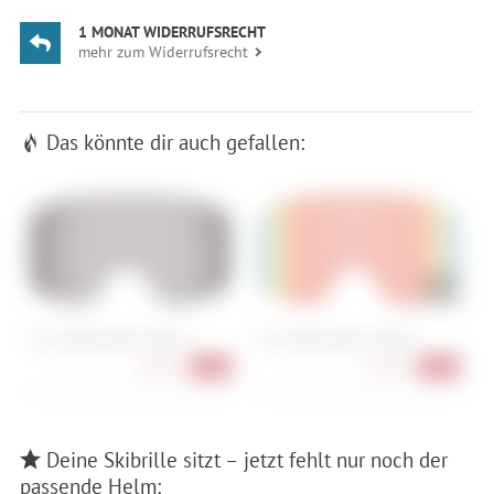
1 MONAT WIDERRUFSRECHT
mehr zum Widerrufsrecht
Das könnte dir auch gefallen:
Giro Ersatzscheibe Method
Giro Ersatzscheibe Method
G
50,90 €
50,90 €
-36%
-36%
Deine Skibrille sitzt – jetzt fehlt nur noch der
passende Helm: