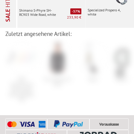
HITS
Specialized Propero 4,
Shimano S-Phyre SH-
SALE
-37%
white
RC903 Wide Road, white
233,90 €
Zuletzt angesehene Artikel:
OAK
Fox Tecbase LS
Nitro
Mavic XA 
Components
Shirt
Plasmadapt
Bremsadapter
PM
Vorauskasse