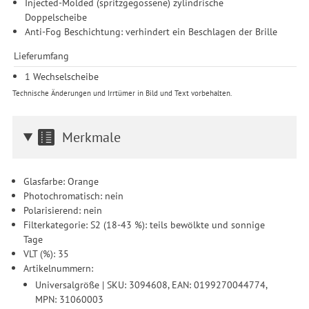
Injected-Molded (spritzgegossene) zylindrische
Zwecke der Einbindung von Streaming-Inhalten und der
Doppelscheibe
Durchführung von statistischer Analyse, Reichweitenmessungen,
Anti-Fog Beschichtung: verhindert ein Beschlagen der Brille
Produktempfehlungen und nutzungsbasierter Werbung.
Informationen zu den einzelnen Funktionen, den Drittanbietern
Lieferumfang
und der Speicherdauer finden Sie unter Einstellungen. Diese
1 Wechselscheibe
Einwilligung ist freiwillig, für die Nutzung unserer Website nicht
erforderlich und gilt, bis sie widerrufen wird. Sie können Ihre
Technische Änderungen und Irrtümer in Bild und Text vorbehalten.
Einwilligung unter Einstellungen lediglich für bestimmte
Drittanbieter erteilen und jederzeit für die Zukunft widerrufen.
Merkmale
Glasfarbe: Orange
Photochromatisch: nein
Polarisierend: nein
Filterkategorie: S2 (18-43 %): teils bewölkte und sonnige
Tage
VLT (%): 35
Artikelnummern:
Universalgröße | SKU: 3094608, EAN: 0199270044774,
MPN: 31060003