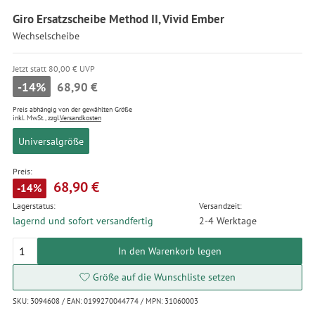
Giro Ersatzscheibe Method II, Vivid Ember
Wechselscheibe
Jetzt statt 80,00 € UVP
-14%
68,90 €
Preis abhängig von der gewählten Größe
inkl. MwSt., zzgl.
Versandkosten
Universalgröße
Preis:
68,90 €
-14%
Lagerstatus:
Versandzeit:
lagernd und sofort versandfertig
2-4 Werktage
In den Warenkorb legen
Größe auf die Wunschliste setzen
SKU: 3094608 / EAN: 0199270044774 / MPN: 31060003