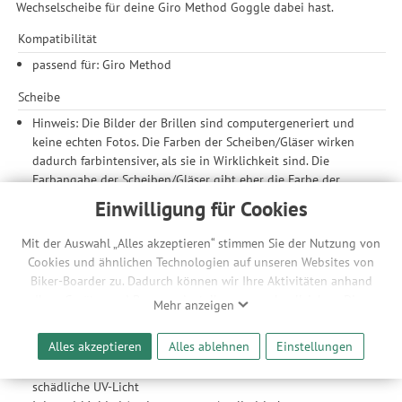
Wechselscheibe für deine Giro Method Goggle dabei hast.
Kompatibilität
passend für: Giro Method
Scheibe
Hinweis: Die Bilder der Brillen sind computergeneriert und
keine echten Fotos. Die Farben der Scheiben/Gläser wirken
dadurch farbintensiver, als sie in Wirklichkeit sind. Die
Farbangabe der Scheiben/Gläser gibt eher die Farbe der
Spiegelung an, wenn Licht auf die Scheiben/Gläser fällt.
Einwilligung für Cookies
Vivid Ember Scheibe, 35 Prozent Lichtdurchlässigkeit,
geeignet für leicht bewölkte Tage
Mit der Auswahl „Alles akzeptieren“ stimmen Sie der Nutzung von
Vivid: eine patentierte Scheibentechnologie, entwickelt von
Cookies und ähnlichen Technologien auf unseren Websites von
Giro in Partnerschaft mit Zeiss Optics, die das visuelle
Biker-Boarder zu. Dadurch können wir Ihre Aktivitäten anhand
Erlebnis auf Schnee verbessert, indem es Kontrast und
Ihrer Geräte- und Browsereinstellungen nachvollziehen. Dies
Mehr anzeigen
Definition erhöht; reduziert die Augenbelastung, verbessert
ermöglicht es uns, anhand ihrer Interessen nutzungsbasierte
die Reaktionszeit, steigert das Selbstvertrauen und liefert
Werbeanzeigen für Sie bereitzustellen sowie Funktionalitäten
Alles akzeptieren
Alles ablehnen
Einstellungen
präzises Sehen ohne Farbübersättigung; die Technologie
unserer Website sicherzustellen und stetig zu verbessern. Dabei
nutzt Kontrast verstärkendes blaues Licht und blockiert das
werden Ihre Daten auch an Drittanbieter und Werbepartner
schädliche UV-Licht
weitergegeben. Die Verarbeitung erfolgt ausschließlich zum