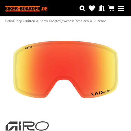
Board Shop
Brillen & Snow Goggles
Wechselscheiben & Zubehör