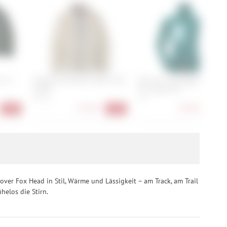
-in-1
Patagonia Women's Retro Pile
Norrona trollveggen Therma
Jacket
Pro Jacket W's
XS, S, L
XS
95,90 €
130,90 €
-50%
-36%
-40
er Fox Head in Stil, Wärme und Lässigkeit – am Track, am Trail
helos die Stirn.