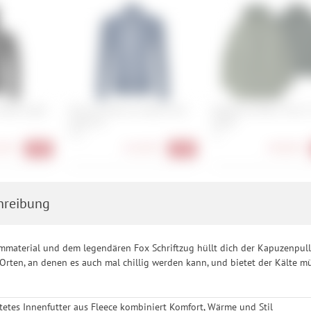
leece Light
Ortovox Merino Fleece Grid
Patagonia Men's Tres 3
Jacket W
Parka
XS, L
XL
90 €
141,90 €
349,90 €
-36%
-36%
hreibung
material und dem legendären Fox Schriftzug hüllt dich der Kapuzenpullov
Orten, an denen es auch mal chillig werden kann, und bietet der Kälte mü
tetes Innenfutter aus Fleece kombiniert Komfort, Wärme und Stil