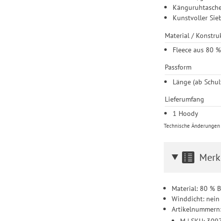
Känguruhtasche
Kunstvoller Sie
Material / Konstru
Fleece aus 80 
Passform
Länge (ab Schul
Lieferumfang
1 Hoody
Technische Änderungen u
Merk
Material: 80 % 
Winddicht: nein
Artikelnummern
M | SKU: 30