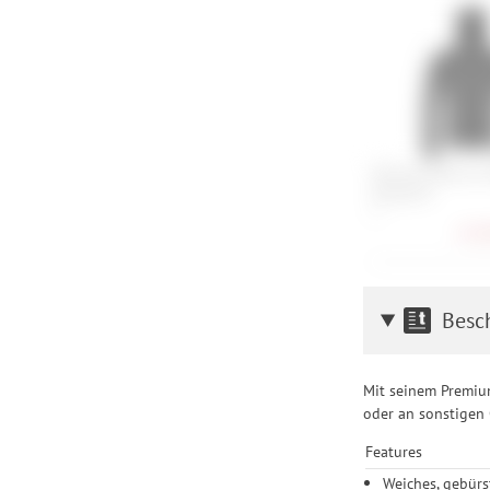
Ortovox Merino F
Hoody M
S
115,
Besc
Mit seinem Premium
oder an sonstigen 
Features
Weiches, gebürs