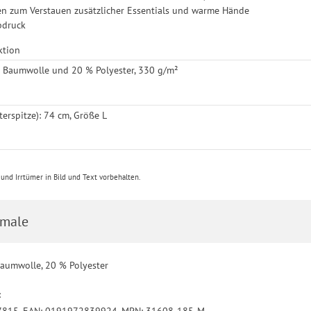
n zum Verstauen zusätzlicher Essentials und warme Hände
bdruck
ktion
% Baumwolle und 20 % Polyester, 330 g/m²
terspitze): 74 cm, Größe L
nd Irrtümer in Bild und Text vorbehalten.
male
Baumwolle, 20 % Polyester
:
97815, EAN: 0191972839924, MPN: 31608-185-M