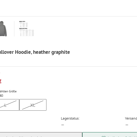
llover Hoodie, heather graphite
P
€
wählten Größe
ten
L
XL
Lagerstatus:
Versand
—
—