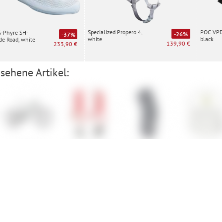
Specialized Propero 4,
POC VPD 
S-Phyre SH-
-26%
-37%
white
black
e Road, white
139,90 €
233,90 €
sehene Artikel:
Specialized
Cube Bar Ends
Evoc Knee
Ergon TP
Turbo Levo 4
Kinderrad
Protector LS
Pedal Clea
Flex Enduro
Tool