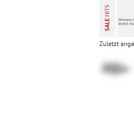
HITS
Shimano 
SALE
RC903 Wid
Zuletzt ange
Shimano SH-
XC503W