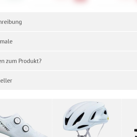
hreibung
male
en zum Produkt?
eller