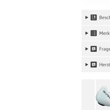
Besc
Merk
Frag
Herst