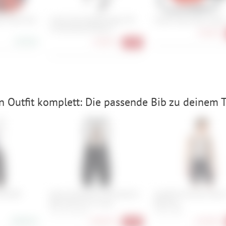
r-Pack Plus
Cube Acid Gepäckträger SIC
Vaude Aqua Back (Paar
29 Zoll RILink Boost
99,90 €
95,90 €
44,90 €
-25%
 Outfit komplett: Die passende Bib zu deinem Tr
ima Bib
Assos Equipe RS Schtradivari
Castelli Free Aero Race
Bib Shorts S11 Long
Bibshort
S, M, L, XL, XLG
S, M, L, XXL
298,90 €
198,90 €
134,90 €
-20%