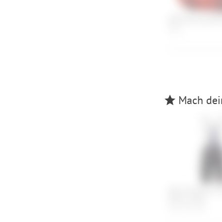
ORTLIEB Handleba
11 L
Mach dein
Q36.5 Dottore Cl
Shorts 2026
S, M, L, XL, XXL