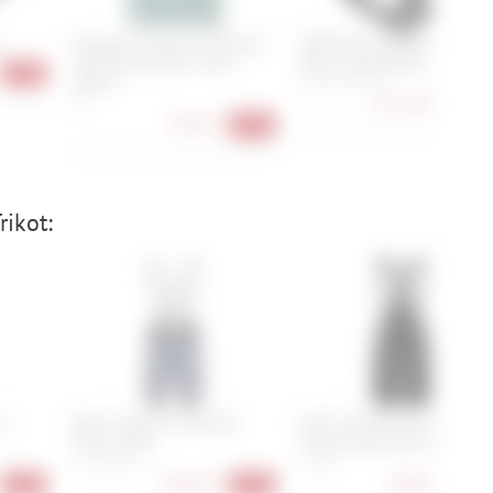
)
Patagonia Women's Capilene
SRAM Rival X-Sync Direct
Cool Daily Graphic Shirt -
Mount Kettenblatt - 12-fach
-33%
Waters
38 Z, 40 Z, 42 Z
ab
51,90 €
XS
-25
34,90 €
-37%
ikot:
 S
Q36.5 Dottore Clima Bib
Q36.5 Dottore Pro Q36.5 Pr
Shorts 2026
Cycling Team Bib Shorts
S, L, XL, XXL
S, XXL
218,90 €
198,90 €
-33%
-27%
-29