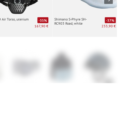
Air Torso, uranium
Shimano S-Phyre SH-
Special
-35%
-37%
RC903 Road, white
white
167,90 €
233,90 €
1
POC Ora
Ortovox
Alpina Paranus
Canno
t
Merino
Ca
Airsolation
Punta Berrino
Hooded Jacket