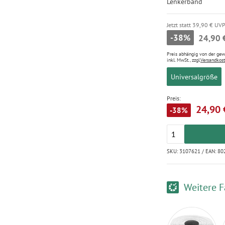
Lenkerband
Jetzt statt 39,90 € UV
-38%
24,90 
Preis abhängig von der ge
inkl. MwSt., zzgl.
Versandkos
Universalgröße
Preis:
24,90 
-38%
SKU: 3107621 / EAN: 8
Weitere F