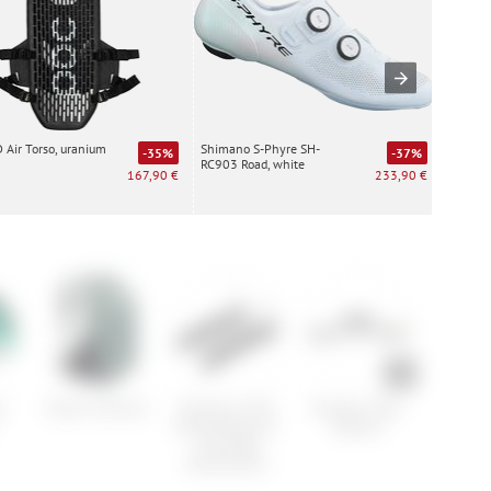
Air Torso, uranium
Shimano S-Phyre SH-
Special
-35%
-37%
RC903 Road, white
white
167,90 €
233,90 €
d
Vaude Trailvent
Shimano S70C
Burgtec Stem
Cube
Bremsbelag für
Spacers
Sattel
Cartridge
Bremsschuh