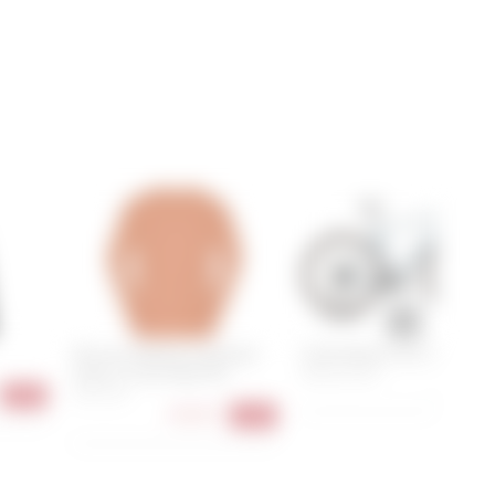
Norrona falketind equaliser
Cube Nulane C:62 SLX
merino round Neck M's
50 cm, 53 cm
1.499,00
S, M, L, XL
-63%
58,90 €
-41%