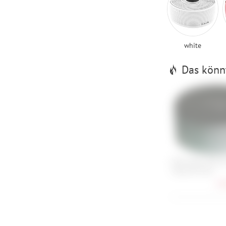
white
Das könnt
Fizik Vento Micr
Tacky Bi-Color
27,