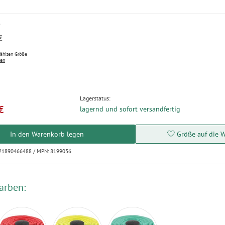
P
€
wählten Größe
ten
Lagerstatus:
€
lagernd und sofort versandfertig
In den Warenkorb legen
Größe auf die W
021890466488 / MPN: 8199036
arben: