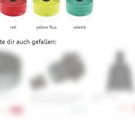
red
yellow fluo
celeste
e dir auch gefallen:
otex 2 mm
Newmen Fade MTB Freewheel
Maloja ToscM.
Set - 12x148 / SRAM XD
XS
148,90 €
60,00 €
90 €
-38%