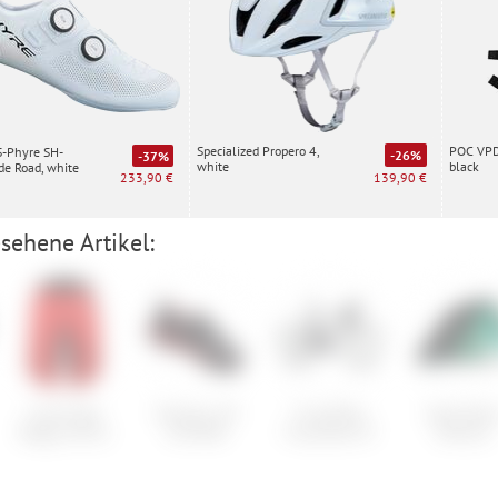
Specialized Propero 4,
POC VPD 
S-Phyre SH-
-26%
-37%
white
black
e Road, white
139,90 €
233,90 €
sehene Artikel:
Cube Edge
Shimano SH-
Frog Bikes
Specialize
Baggy Shorts
EX500W
Frog Road 67
Ambush