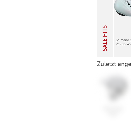
HITS
Shimano 
SALE
RC903 Wid
Zuletzt ange
POC Tectal
Race