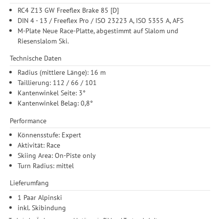
RC4 Z13 GW Freeflex Brake 85 [D]
DIN 4 - 13 / Freeflex Pro / ISO 23223 A, ISO 5355 A, AFS
M-Plate Neue Race-Platte, abgestimmt auf Slalom und
Riesenslalom Ski.
Technische Daten
Radius (mittlere Länge): 16 m
Taillierung: 112 / 66 / 101
Kantenwinkel Seite: 3°
Kantenwinkel Belag: 0,8°
Performance
Könnensstufe: Expert
Aktivität: Race
Skiing Area: On-Piste only
Turn Radius: mittel
Lieferumfang
1 Paar Alpinski
inkl. Skibindung