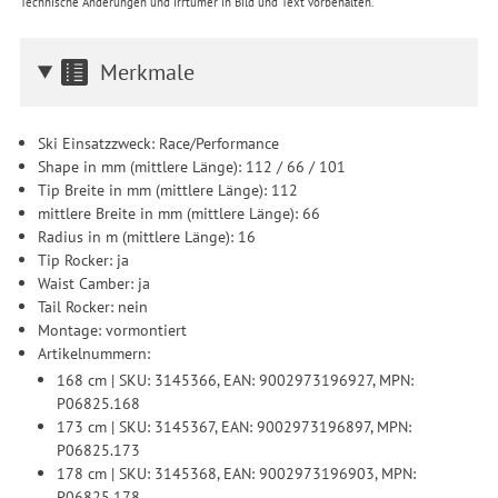
Technische Änderungen und Irrtümer in Bild und Text vorbehalten.
Merkmale
Ski Einsatzzweck: Race/Performance
Shape in mm (mittlere Länge): 112 / 66 / 101
Tip Breite in mm (mittlere Länge): 112
mittlere Breite in mm (mittlere Länge): 66
Radius in m (mittlere Länge): 16
Tip Rocker: ja
Waist Camber: ja
Tail Rocker: nein
Montage: vormontiert
Artikelnummern:
168 cm | SKU: 3145366, EAN: 9002973196927, MPN:
P06825.168
173 cm | SKU: 3145367, EAN: 9002973196897, MPN:
P06825.173
178 cm | SKU: 3145368, EAN: 9002973196903, MPN:
P06825.178