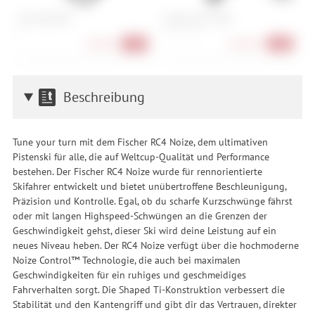
Giro Trig MIPS
Smith Accel MIPS
A
L
S , M , L , XL
L
94,90 €
124,90 €
-41%
-36%
Beschreibung
Tune your turn mit dem Fischer RC4 Noize, dem ultimativen
Pistenski für alle, die auf Weltcup-Qualität und Performance
bestehen. Der Fischer RC4 Noize wurde für rennorientierte
Skifahrer entwickelt und bietet unübertroffene Beschleunigung,
Präzision und Kontrolle. Egal, ob du scharfe Kurzschwünge fährst
oder mit langen Highspeed-Schwüngen an die Grenzen der
Geschwindigkeit gehst, dieser Ski wird deine Leistung auf ein
neues Niveau heben. Der RC4 Noize verfügt über die hochmoderne
Noize Control™ Technologie, die auch bei maximalen
Geschwindigkeiten für ein ruhiges und geschmeidiges
Fahrverhalten sorgt. Die Shaped Ti-Konstruktion verbessert die
Stabilität und den Kantengriff und gibt dir das Vertrauen, direkter