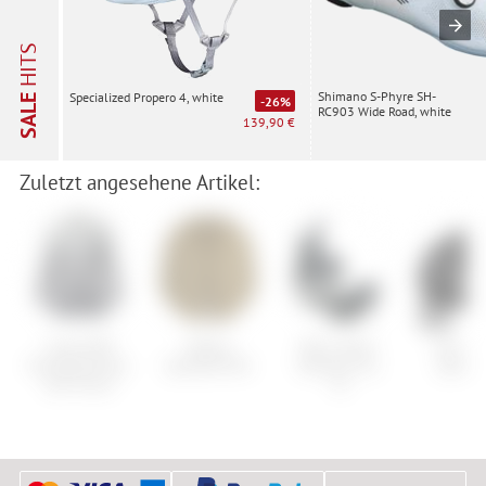
HITS
Shimano S-Phyre SH-
Specialized Propero 4, white
SALE
-26%
RC903 Wide Road, white
139,90 €
Zuletzt angesehene Artikel:
Cube MTB
Maloja
Nitro Spark
Giro Ar
Rundhalstrikot
SpitzahornM.
Womens Arc
Spheric
Soft Touch
´21