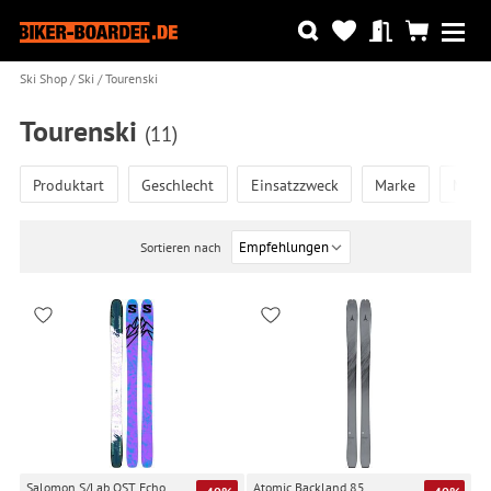
Ski Shop
Ski
Tourenski
Tourenski
(11)
Produktart
Geschlecht
Einsatzzweck
Marke
Mode
Sortieren nach
Salomon S/Lab QST Echo,
Atomic Backland 85,