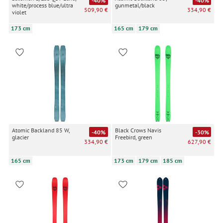
-40%
-40%
white/process blue/ultra
gunmetal/black
509,90 €
334,90 €
violet
173 cm
165 cm
179 cm
Atomic Backland 85 W,
Black Crows Navis
-40%
-30%
glacier
Freebird, green
334,90 €
627,90 €
165 cm
173 cm
179 cm
185 cm