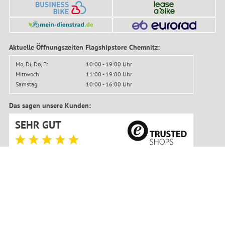
Aktuelle Öffnungszeiten Flagshipstore Chemnitz:
Mo, Di, Do, Fr
10:00 - 19:00 Uhr
Mittwoch
11:00 - 19:00 Uhr
Samstag
10:00 - 16:00 Uhr
Das sagen unsere Kunden:
SEHR GUT
4.95
/ 5.00
37.874 Bewertungen
(1)
gegenüber dem Einzelkauf
(2)
gegenüber der UVP
© BIKER-BOARDER 2016–2026
Impressum
|
Kontakt
|
Datenschutz
|
AGB
|
Widerrufsbelehrung
|
Widerruf anmelden
|
Reklamation
|
Versandkosten
|