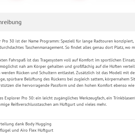
hreibung
 Pro 30 ist der Name Programm: Speziell für lange Radtouren konzipiert, 
durchdachtes Taschenmanagement. So findet alles genau dort Platz, wo m
ten Fahrspaß ist das Tragesystem voll auf Komfort im sportlichen Einsat
öglichst nah am Körper gehalten und großflächig auf die Hüften verteilt.
 werden Rücken und Schultern entlastet. Zusätzlich ist das Modell mit de
ige, spürbare Belüftung des Rückens bei zugleich sattem, körpernahem Sitz
erstützen die hervorragende Passform und den hohen Komfort ebenso wie 
es Explorer Pro 30: ein leicht zugängliches Werkzeugfach, ein Trinkblasen
mige Reißverschlusstaschen am Hüftgurt und vieles mehr.
erteilung dank Body Hugging
tflügel und Airo Flex Hüftgurt