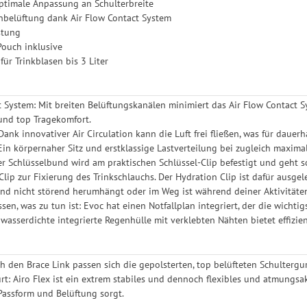
optimale Anpassung an Schulterbreite
nbelüftung dank Air Flow Contact System
stung
Pouch inklusive
für Trinkblasen bis 3 Liter
t System: Mit breiten Belüftungskanälen minimiert das Air Flow Contact S
 und top Tragekomfort.
 Dank innovativer Air Circulation kann die Luft frei fließen, was für dauer
in körpernaher Sitz und erstklassige Lastverteilung bei zugleich maxim
Der Schlüsselbund wird am praktischen Schlüssel-Clip befestigt und geht s
Clip zur Fixierung des Trinkschlauchs. Der Hydration Clip ist dafür ausgele
und nicht störend herumhängt oder im Weg ist während deiner Aktivitäte
ssen, was zu tun ist: Evoc hat einen Notfallplan integriert, der die wichtigs
 wasserdichte integrierte Regenhülle mit verklebten Nähten bietet effizi
h den Brace Link passen sich die gepolsterten, top belüfteten Schultergurt
urt: Airo Flex ist ein extrem stabiles und dennoch flexibles und atmungsa
 Passform und Belüftung sorgt.