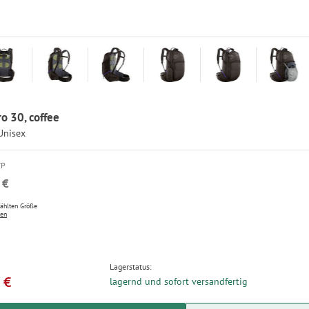
o 30, coffee
Unisex
VP
 €
wählten Größe
ten
Lagerstatus:
 €
lagernd und sofort versandfertig