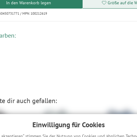
In den Warenkorb legen
Größe auf die W
250450731771 / MPN: 100212619
arben:
e dir auch gefallen:
Einwilligung für Cookies
s akzeptieren“ stimmen Sie der Nutzung von Cookies und ähnlichen Techn