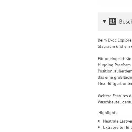
Besc
Beim Evoc Explorer
Stauraum und ein 
Für uneingeschränk
Hugging Passform m
Position, außerdem
das eine großfläch
Flex Hüftgurt unt
Weitere Features d
Waschbeutel, geräu
Highlights
Neutrale Lastv
Extrabreite Hüf