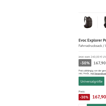
Evoc Explorer Pr
Fahrradrucksack / 
Jetzt statt 240,00 € U
-30%
167,90
Preis abhängig von der ge
inkl. MwSt., zzgl.
Versandkos
Universalgröße
Preis:
167,90
-30%