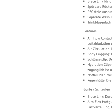
Brace Link für 
Spürbare Rücke
PFC-freie Ausrü
Separate Wash 
Trinkblasenfach 
Features
Air Flow Contac
Luftzirkulation
Air Circulation:
Body Hugging: E
Schlüsselclip: 
Hydration Clip: 
zugänglich ist 
Notfall Plan: Wi
Regenhülle: Die
Gurte / Schlaufen
Brace Link: Durc
Airo Flex Hüftg
Lastverteilung,