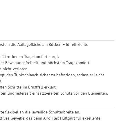
ystem die Auflagefläche am Rücken – für effiziente
haft trockenen Tragekomfort sorgt.
aler Bewegungsfreiheit und höchstem Tragekomfort.
o nicht verloren.
gt, den Trinkschlauch sicher zu befestigen, sodass er leicht
n.
ten Schritte im Ernstfall erklärt.
enten und jederzeit einsatzbereiten Schutz vor den Elementen.
e flexibel an die jeweilige Schulterbreite an.
ktives Gewebe, das beim Airo Flex Hüftgurt für exzellente