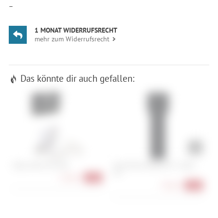
—
1 MONAT WIDERRUFSRECHT
mehr zum Widerrufsrecht
Das könnte dir auch gefallen:
Zipp Lenker Gel Pads
Abus Bordo 6000K/90 + Halter
E
SH
S
14,90 €
-26%
79,90 €
-20%