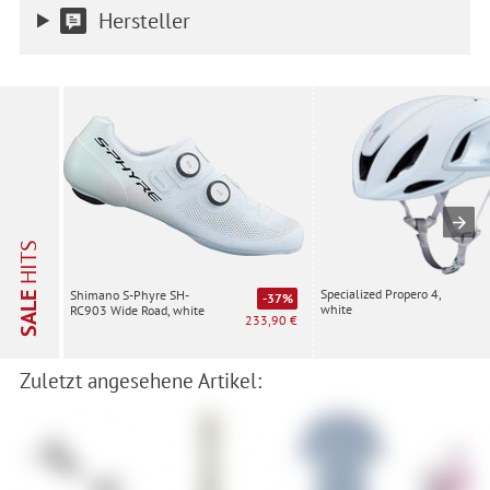
Hersteller
HITS
Specialized Propero 4,
Shimano S-Phyre SH-
SALE
-37%
white
RC903 Wide Road, white
233,90 €
Zuletzt angesehene Artikel: