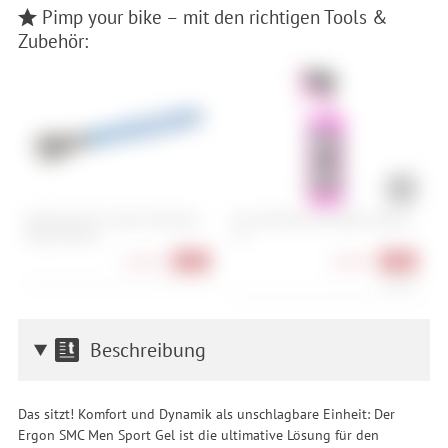
Pimp your bike – mit den richtigen Tools &
Zubehör:
Park Tool PW-5 Home Mechanic
Muc-Off Nano Tech Bike Cleaner -
C
Pedal Wrench
1 L
26,90 €
10,90 €
-16%
-39%
10,90 €/l
Beschreibung
Das sitzt! Komfort und Dynamik als unschlagbare Einheit: Der
Ergon SMC Men Sport Gel ist die ultimative Lösung für den