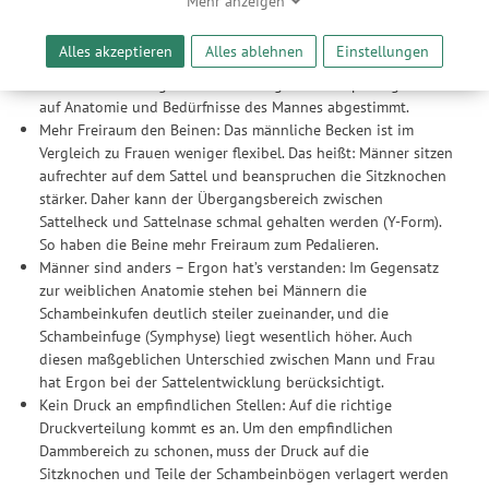
Mehr anzeigen
Beschwerden aus, da sie dem Sitzdruck ausweichen können.
ermöglicht es uns, anhand ihrer Interessen nutzungsbasierte
Der SMC Sport Gel Men entlastet das männliche Perineum
Werbeanzeigen für Sie bereitzustellen sowie Funktionalitäten
Alles akzeptieren
Alles ablehnen
Einstellungen
ideal: Mit MRT- und CT-Analysen, vielen Prototypen und
unserer Website sicherzustellen und stetig zu verbessern. Dabei
Testfahrern hat Ergon den Sattel ergonomisch punktgenau
werden Ihre Daten auch an Drittanbieter und Werbepartner
auf Anatomie und Bedürfnisse des Mannes abgestimmt.
weitergegeben. Die Verarbeitung erfolgt ausschließlich zum
Mehr Freiraum den Beinen: Das männliche Becken ist im
Zwecke der Einbindung von Streaming-Inhalten und der
Vergleich zu Frauen weniger flexibel. Das heißt: Männer sitzen
Durchführung von statistischer Analyse, Reichweitenmessungen,
aufrechter auf dem Sattel und beanspruchen die Sitzknochen
Produktempfehlungen und nutzungsbasierter Werbung.
stärker. Daher kann der Übergangsbereich zwischen
Informationen zu den einzelnen Funktionen, den Drittanbietern
Sattelheck und Sattelnase schmal gehalten werden (Y-Form).
und der Speicherdauer finden Sie unter Einstellungen. Diese
So haben die Beine mehr Freiraum zum Pedalieren.
Einwilligung ist freiwillig, für die Nutzung unserer Website nicht
Männer sind anders – Ergon hat’s verstanden: Im Gegensatz
erforderlich und gilt, bis sie widerrufen wird. Sie können Ihre
zur weiblichen Anatomie stehen bei Männern die
Einwilligung unter Einstellungen lediglich für bestimmte
Schambeinkufen deutlich steiler zueinander, und die
Drittanbieter erteilen und jederzeit für die Zukunft widerrufen.
Schambeinfuge (Symphyse) liegt wesentlich höher. Auch
diesen maßgeblichen Unterschied zwischen Mann und Frau
hat Ergon bei der Sattelentwicklung berücksichtigt.
Kein Druck an empfindlichen Stellen: Auf die richtige
Druckverteilung kommt es an. Um den empfindlichen
Dammbereich zu schonen, muss der Druck auf die
Sitzknochen und Teile der Schambeinbögen verlagert werden