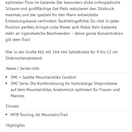
optimalen Flow im Gelände. Der besonders dicke orthopädische
Schaum und großflächige Gel-Pads reduzieren den Sitzdruck
maximal, und der speziell für den Mann entwickelte
Entlastungskanal verhindert Taubheitsgefühle. Du sitzt in jeder
Position perfekt, bringst volle Power aufs Pedal. Kein Gedanke
mehr an irgendwelche Beschwerden – deine ganze Konzentration
gilt dem Trail!
Hier in der Größe M/L mit 164 mm Sattelbreite für 9 bis 12 cm
Sitzknochenabstand.
Name / Serien-Info
SMC = Saddle Mountainbike Comfort
SMC Serie: Die Komfortlösung für hartnäckige Sitzprobleme
auf dem Mountainbike. Anatomisch optimiert für Frauen und
Männer.
Einsatz
MTB-Touring, All Mountain/Trail
Highlights