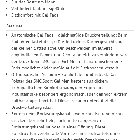
Für das Beste am Mann
Verhindert Taubheitsgefühle
Sitzkomfort mit Gel-Pads
Features
Anatomische Gel-Pads – gleichmäßige Druckverteilung: Beim
Radfahren lastet der größte Teil deines Körpergewichts auf
der kleinen Sattelfläche. Um Beschwerden im äußerst
empfindlichen Damm- und Genitalbereich zu verhindern, wird
der Druck beim SMC Sport Gel Men mit anatomischen Gel-
Pads möglichst gleichmäßig auf die Sitzknochen verteilt.
Orthopädischer Schaum – komfortabel und robust: Das
Polster des SMC Sport Gel Men besteht aus dickem
orthopädischem Komfortschaum, den Ergon fürs
Mountainbike besonders ergonomisch, aber dennoch extrem
haltbar abgestimmt hat. Dieser Schaum unterstützt die
Druckverteilung ideal.
Extrem tiefer Entlastungskanal – wo nichts ist, kann nichts
drücken: Der sehr tiefe, nach hinten abgesenkte
Entlastungskanal mündet in einer Öffnung. Diese
Konstruktion vereint alle Vorteile eines Lochsattels ohne
seine möglichen Nachteile (sehr steife Sattelschale) und