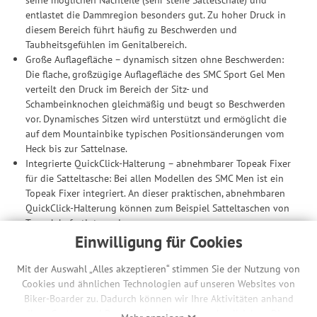
entlastet die Dammregion besonders gut. Zu hoher Druck in
diesem Bereich führt häufig zu Beschwerden und
Taubheitsgefühlen im Genitalbereich.
Große Auflagefläche – dynamisch sitzen ohne Beschwerden:
Die flache, großzügige Auflagefläche des SMC Sport Gel Men
verteilt den Druck im Bereich der Sitz- und
Schambeinknochen gleichmäßig und beugt so Beschwerden
vor. Dynamisches Sitzen wird unterstützt und ermöglicht die
auf dem Mountainbike typischen Positionsänderungen vom
Heck bis zur Sattelnase.
Integrierte QuickClick-Halterung – abnehmbarer Topeak Fixer
für die Satteltasche: Bei allen Modellen des SMC Men ist ein
Topeak Fixer integriert. An dieser praktischen, abnehmbaren
QuickClick-Halterung können zum Beispiel Satteltaschen von
Topeak befestigt werden.
Ergon nimmt Männern den Druck: Das Ergon-
Einwilligung für Cookies
Entwicklungsteam hat intensiv zum Thema
Männergesundheit geforscht. Hauptursache von Beschwerden
Mit der Auswahl „Alles akzeptieren“ stimmen Sie der Nutzung von
beim Radfahren ist der Sattel. Bei Männern führt hoher Druck
Cookies und ähnlichen Technologien auf unseren Websites von
auf den äußerst empfindlichen Dammbereich u.a. zu
Biker-Boarder zu. Dadurch können wir Ihre Aktivitäten anhand
Taubheitsgefühlen. Hoden und Penis hingegen lösen selten
Ihrer Geräte- und Browsereinstellungen nachvollziehen. Dies