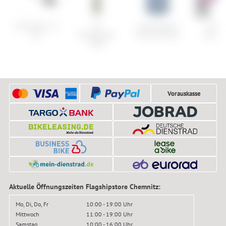
ATK Raider 11
K2
super.natural
Ghos
Evo
Mindbender
Sierra140 Tee
Powerk
106C
Vorauskasse
Aktuelle Öffnungszeiten Flagshipstore Chemnitz:
Mo, Di, Do, Fr
10:00 - 19:00 Uhr
Mittwoch
11:00 - 19:00 Uhr
Samstag
10:00 - 16:00 Uhr