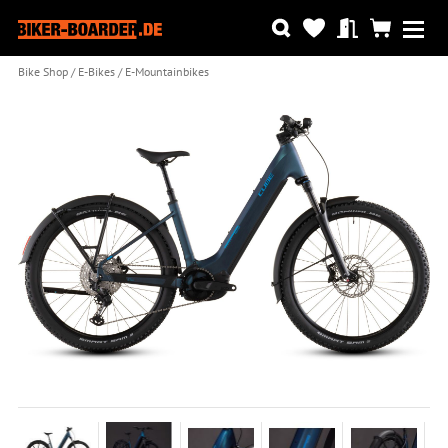
Bike Shop
E-Bikes
E-Mountainbikes