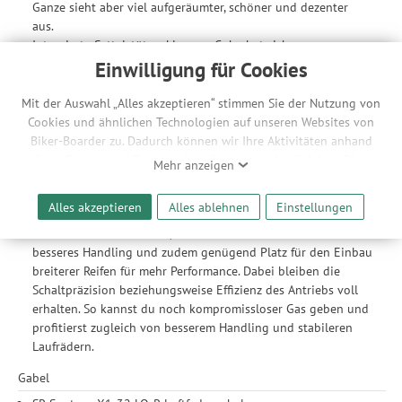
Ganze sieht aber viel aufgeräumter, schöner und dezenter
aus.
Integrierte Sattelstützenklemme: Cube hat sich
kontinuierlicher Innovation verschrieben, auch bei den
Einwilligung für Cookies
kleinsten Details, sodass du dein Bike-Erlebnis in vollen
Zügen genießen kannst. Die integrierte Sattelstützenklemme
Mit der Auswahl „Alles akzeptieren“ stimmen Sie der Nutzung von
fügt sich mit ihrem minimalistischen Design formschön in das
Cookies und ähnlichen Technologien auf unseren Websites von
zurückgenommende Rahmendesign ein und spart sogar noch
Biker-Boarder zu. Dadurch können wir Ihre Aktivitäten anhand
ein paar Gramm Gewicht. Das Ergebnis: eine wunderschöne,
Ihrer Geräte- und Browsereinstellungen nachvollziehen. Dies
Mehr anzeigen
aufgeräumte Optik in Kombination mit optimierter
ermöglicht es uns, anhand ihrer Interessen nutzungsbasierte
Performance.
Werbeanzeigen für Sie bereitzustellen sowie Funktionalitäten
Alles akzeptieren
Alles ablehnen
Einstellungen
Boost148: Das Konzept hinter der Boost 148 Steckachse, eine
unserer Website sicherzustellen und stetig zu verbessern. Dabei
breitere Nabe für steifere, stabilere Laufräder und damit
werden Ihre Daten auch an Drittanbieter und Werbepartner
besseres Handling und zudem genügend Platz für den Einbau
weitergegeben. Die Verarbeitung erfolgt ausschließlich zum
breiterer Reifen für mehr Performance. Dabei bleiben die
Zwecke der Einbindung von Streaming-Inhalten und der
Schaltpräzision beziehungsweise Effizienz des Antriebs voll
Durchführung von statistischer Analyse, Reichweitenmessungen,
erhalten. So kannst du noch kompromissloser Gas geben und
Produktempfehlungen und nutzungsbasierter Werbung.
profitierst zugleich von besserem Handling und stabileren
Informationen zu den einzelnen Funktionen, den Drittanbietern
Laufrädern.
und der Speicherdauer finden Sie unter Einstellungen. Diese
Einwilligung ist freiwillig, für die Nutzung unserer Website nicht
Gabel
erforderlich und gilt, bis sie widerrufen wird. Sie können Ihre