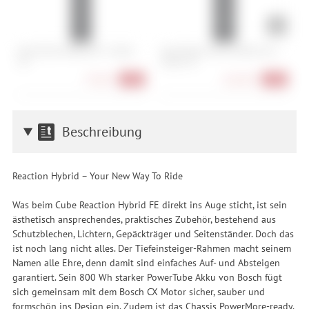
Abus Bordo 6000K/90 + Halter
Abus Bordo Granit 6500K/120 +
A
SH
Halter SH
H
79,90 €
164,90 €
-20%
-18%
Beschreibung
Reaction Hybrid – Your New Way To Ride
Was beim Cube Reaction Hybrid FE direkt ins Auge sticht, ist sein
ästhetisch ansprechendes, praktisches Zubehör, bestehend aus
Schutzblechen, Lichtern, Gepäckträger und Seitenständer. Doch das
ist noch lang nicht alles. Der Tiefeinsteiger-Rahmen macht seinem
Namen alle Ehre, denn damit sind einfaches Auf- und Absteigen
garantiert. Sein 800 Wh starker PowerTube Akku von Bosch fügt
sich gemeinsam mit dem Bosch CX Motor sicher, sauber und
formschön ins Design ein. Zudem ist das Chassis PowerMore-ready,