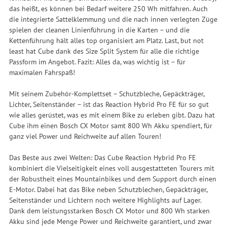
das heißt, es können bei Bedarf weitere 250 Wh mitfahren. Auch
die integrierte Sattelklemmung und die nach innen verlegten Züge
spielen der cleanen Linienführung in die Karten – und die
Kettenführung hält alles top organisiert am Platz. Last, but not
least hat Cube dank des Size Split System für alle die richtige
Passform im Angebot. Fazit: Alles da, was wichtig ist – für
maximalen Fahrspaß!
Mit seinem Zubehör-Komplettset – Schutzbleche, Gepäckträger,
Lichter, Seitenständer – ist das Reaction Hybrid Pro FE für so gut
wie alles gerüstet, was es mit einem Bike zu erleben gibt. Dazu hat
Cube ihm einen Bosch CX Motor samt 800 Wh Akku spendiert, für
ganz viel Power und Reichweite auf allen Touren!
Das Beste aus zwei Welten: Das Cube Reaction Hybrid Pro FE
kombiniert die Vielseitigkeit eines voll ausgestatteten Tourers mit
der Robustheit eines Mountainbikes und dem Support durch einen
E-Motor. Dabei hat das Bike neben Schutzblechen, Gepäckträger,
Seitenständer und Lichtern noch weitere Highlights auf Lager.
Dank dem leistungsstarken Bosch CX Motor und 800 Wh starken
Akku sind jede Menge Power und Reichweite garantiert, und zwar