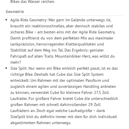
Bikes das Wasser reichen.
Geometrie
Agile Ride Geometry: Wer gern im Gelände unterwegs ist,
braucht ein reaktionsschnelles, aber dennoch stabiles und
sicheres Bike – am besten eins mit der Agile Ride Geometry.
Damit profitierst du von dem perfekten Mix aus maximaler
Lenkpräzision, hervorragenden Kletterqualitäten und
Stabilität auf dem Weg ins Tal. Das Ergebnis: genialer
Fahrspaß auf allen Trails. Mountainbiker-Herz, was willst du
mehr?
Size Split: Nur wenn ein Bike wirklich perfekt passt, ist es das
richtige Bike. Deshalb hat Cube das Size Split System
entwickelt: Um Rahmen mit der optimalen Passform und
zugleich einem agilen und zuverlässigen Handling anbieten
zu können, verwendet Cube für kleinere Fahrer 27.5 Zoll
Laufräder. Für größere Fahrer bietet Cube die unterschiedlich
großen Rahmen mit schnell dahinrollenden 29 Zoll
Laufrädern an. Doch egal welche Laufradgröße – dank
SizeSplit bist du definitiv immer mit dem für dich individuell
abgestimmten Rahmen unterwegs.