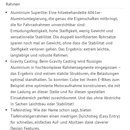
Rahmen
Aluminium Superlite: Eine hitzebehandelte 6061er-
Aluminiumlegierung, die genau die Eigenschaften mitbringt,
die für Fahrradrahmen unverzichtbar sind:
Ermüdungsfestigkeit, hohe Steifigkeit, wenig Gewicht und
sensationelle Stabilität. Die doppelt konifizierten Rohrsätze
sparen noch mal an Gewicht, ohne dass die Stabilität und
Steifigkeit verloren gehen. Das Ergebnis: extrem leichte,
langlebige und robuste Rahmen.
Gravity Casting: Beim Gravity Casting wird flüssiges
Aluminium in hochkomplexe Rahmensegmente eingegossen –
das Ergebnis sind extrem stabile Strukturen, die Belastungen
optimal standhalten. So konnten Cube bei ihrem E-Bikes zum
Beispiel eine optimierte Motoraufnahme konstruieren, die mit
der Ladung an dieser Stelle und für diesen speziellen
Einsatzbereich perfekt zurechtkommt. Und das ohne Abstriche
in Sachen Leichtbau oder Stabilität!
Tiefeinstieg: Wie der Name schon sagt, bieten
Tiefeinsteigerrahmen einen niedrigen Durchstieg (Easy Entry)
für schnelles, einfaches Auf- und Absitzen dank cleverer
Design Features.