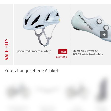
HITS
Shimano S-Phyre SH-
Specialized Propero 4, white
SALE
-26%
RC903 Wide Road, white
139,90 €
Zuletzt angesehene Artikel:
Cube Reaction
Race Face
Cube
ION Bike J