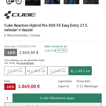
Cube Reaction Hybrid Pro 800 FE Easy Entry 27.5,
nebular´n´dazzle
E-Mountainbike / Unisex
Jetzt statt 3.399,00 € UVP
Oder monatlich ab:
129,27 €
Alle Infos
-16%
2.869,00 €
Preis abhängig von der gewählten Größe
inkl. MwSt., zzgl.
Versandkosten
S // 37 cm
M // 40.5 cm
L // 45 cm
XL // 49.5 cm
Preis:
Lagerstatus:
Versandzeit:
2.869,00 €
lagernd
5-12 Werktage
-16%
In den Warenkorb legen