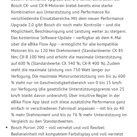
Bosch CX- und CX-R-Motoren bietet bereits eine starke
Kombination aus Unterstützung und Performance für
verschiedenste Einsatzbereiche. Mit dem neuen Performance
Upgrade 2.0 gibt Bosch dir noch mehr Kontrolle – und die
Möglichkeit, Beschleunigung und Leistung weiter zu steigern.
Das kostenlose Software-Update – verfügbar ab dem 4. Mai
über die eBike Flow App – ermöglicht für alle kompatible
Motoren bis zu 120 Nm Drehmoment (Standardwerte: CX 85
Nm; CX-R 100 Nm) und erhöht die maximale Unterstützung
auf 600 % (Standardwerte: CX 340 %; CX-R 400 %). Zudem
steht die maximale Leistung von 750 Watt länger zur
Verfügung. Die maximale Motorunterstützung von bis zu 600
% steht nur im Geschwindigkeitsbereich von 0 bis 15 km/h
zur Verfügung (die gesetzliche Unterstützungsgrenze von 25
km/h bleibt davon unberührt). Über intuitive Regler in der
eBike Flow App lässt sich diese zusätzliche Performance ganz
einfach in verschiedenen Fahrmodi anpassen – mit bis zu 40
% mehr Drehmoment und bis zu 76 % mehr Unterstützung im
Vergleich zu den Standardwerten.
Bosch Purion 200 – voll vernetzt und voll flexibel:
Bedieneinheit mit kompaktem Farbdisplay und voll vernetzt