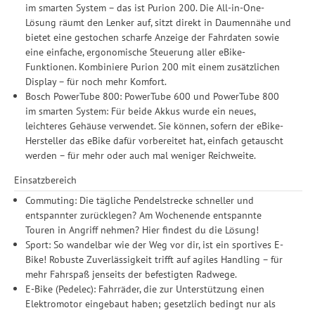
im smarten System – das ist Purion 200. Die All-in-One-
Lösung räumt den Lenker auf, sitzt direkt in Daumennähe und
bietet eine gestochen scharfe Anzeige der Fahr­daten sowie
eine einfache, ergonomische Steuerung aller eBike-
Funktionen. Kombiniere Purion 200 mit einem zusätzlichen
Display – für noch mehr Komfort.
Bosch PowerTube 800: PowerTube 600 und PowerTube 800
im smarten System: Für beide Akkus wurde ein neues,
leichteres Gehäuse verwendet. Sie können, sofern der eBike-
Hersteller das eBike dafür vorbereitet hat, einfach getauscht
werden – für mehr oder auch mal weniger Reichweite.
Einsatzbereich
Commuting: Die tägliche Pendelstrecke schneller und
entspannter zurücklegen? Am Wochenende entspannte
Touren in Angriff nehmen? Hier findest du die Lösung!
Sport: So wandelbar wie der Weg vor dir, ist ein sportives E-
Bike! Robuste Zuverlässigkeit trifft auf agiles Handling – für
mehr Fahrspaß jenseits der befestigten Radwege.
E-Bike (Pedelec): Fahrräder, die zur Unterstützung einen
Elektromotor eingebaut haben; gesetzlich bedingt nur als