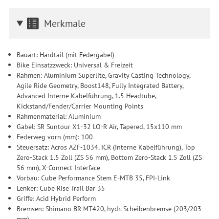
Merkmale
Bauart: Hardtail (mit Federgabel)
Bike Einsatzzweck: Universal & Freizeit
Rahmen: Aluminium Superlite, Gravity Casting Technology,
Agile Ride Geometry, Boost148, Fully Integrated Battery,
Advanced Interne Kabelführung, 1.5 Headtube,
Kickstand/Fender/Carrier Mounting Points
Rahmenmaterial: Aluminium
Gabel: SR Suntour X1-32 LO-R Air, Tapered, 15x110 mm
Federweg vorn (mm): 100
Steuersatz: Acros AZF-1034, ICR (Interne Kabelführung), Top
Zero-Stack 1.5 Zoll (ZS 56 mm), Bottom Zero-Stack 1.5 Zoll (ZS
56 mm), X-Connect Interface
Vorbau: Cube Performance Stem E-MTB 35, FPI-Link
Lenker: Cube Rise Trail Bar 35
Griffe: Acid Hybrid Perform
Bremsen: Shimano BR-MT420, hydr. Scheibenbremse (203/203
mm)