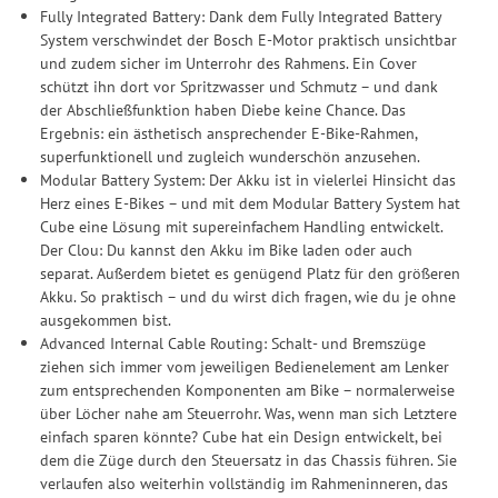
Fully Integrated Battery: Dank dem Fully Integrated Battery
System verschwindet der Bosch E-Motor praktisch unsichtbar
und zudem sicher im Unterrohr des Rahmens. Ein Cover
schützt ihn dort vor Spritzwasser und Schmutz – und dank
der Abschließfunktion haben Diebe keine Chance. Das
Ergebnis: ein ästhetisch ansprechender E-Bike-Rahmen,
superfunktionell und zugleich wunderschön anzusehen.
Modular Battery System: Der Akku ist in vielerlei Hinsicht das
Herz eines E-Bikes – und mit dem Modular Battery System hat
Cube eine Lösung mit supereinfachem Handling entwickelt.
Der Clou: Du kannst den Akku im Bike laden oder auch
separat. Außerdem bietet es genügend Platz für den größeren
Akku. So praktisch – und du wirst dich fragen, wie du je ohne
ausgekommen bist.
Advanced Internal Cable Routing: Schalt- und Bremszüge
ziehen sich immer vom jeweiligen Bedienelement am Lenker
zum entsprechenden Komponenten am Bike – normalerweise
über Löcher nahe am Steuerrohr. Was, wenn man sich Letztere
einfach sparen könnte? Cube hat ein Design entwickelt, bei
dem die Züge durch den Steuersatz in das Chassis führen. Sie
verlaufen also weiterhin vollständig im Rahmeninneren, das