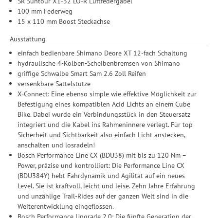
SR Suntour X1-32 LO-R Luftfedergabel
Einwilligung unter Einstellungen lediglich für bestimmte
100 mm Federweg
Drittanbieter erteilen und jederzeit für die Zukunft widerrufen.
15 x 110 mm Boost Steckachse
Ausstattung
einfach bedienbare Shimano Deore XT 12-fach Schaltung
hydraulische 4-Kolben-Scheibenbremsen von Shimano
griffige Schwalbe Smart Sam 2.6 Zoll Reifen
versenkbare Sattelstütze
X-Connect: Eine ebenso simple wie effektive Möglichkeit zur
Befestigung eines kompatiblen Acid Lichts an einem Cube
Bike. Dabei wurde ein Verbindungsstück in den Steuersatz
integriert und die Kabel ins Rahmeninnere verlegt. Für top
Sicherheit und Sichtbarkeit also einfach Licht anstecken,
anschalten und losradeln!
Bosch Performance Line CX (BDU38) mit bis zu 120 Nm –
Power, präzise und kontrolliert: Die Performance Line CX
(BDU384Y) hebt Fahrdynamik und Agilität auf ein neues
Level. Sie ist kraftvoll, leicht und leise. Zehn Jahre Erfahrung
und unzählige Trail-Rides auf der ganzen Welt sind in die
Weiterentwicklung eingeflossen.
Bosch Performance Upgrade 2.0: Die fünfte Generation der