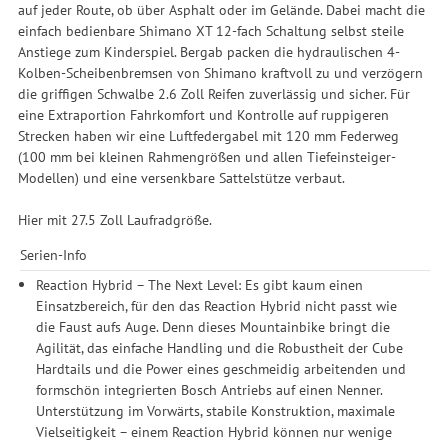
auf jeder Route, ob über Asphalt oder im Gelände. Dabei macht die
einfach bedienbare Shimano XT 12-fach Schaltung selbst steile
Anstiege zum Kinderspiel. Bergab packen die hydraulischen 4-
Kolben-Scheibenbremsen von Shimano kraftvoll zu und verzögern
die griffigen Schwalbe 2.6 Zoll Reifen zuverlässig und sicher. Für
eine Extraportion Fahrkomfort und Kontrolle auf ruppigeren
Strecken haben wir eine Luftfedergabel mit 120 mm Federweg
(100 mm bei kleinen Rahmengrößen und allen Tiefeinsteiger-
Modellen) und eine versenkbare Sattelstütze verbaut.
Hier mit 27.5 Zoll Laufradgröße.
Serien-Info
Reaction Hybrid – The Next Level: Es gibt kaum einen
Einsatzbereich, für den das Reaction Hybrid nicht passt wie
die Faust aufs Auge. Denn dieses Mountainbike bringt die
Agilität, das einfache Handling und die Robustheit der Cube
Hardtails und die Power eines geschmeidig arbeitenden und
formschön integrierten Bosch Antriebs auf einen Nenner.
Unterstützung im Vorwärts, stabile Konstruktion, maximale
Vielseitigkeit – einem Reaction Hybrid können nur wenige