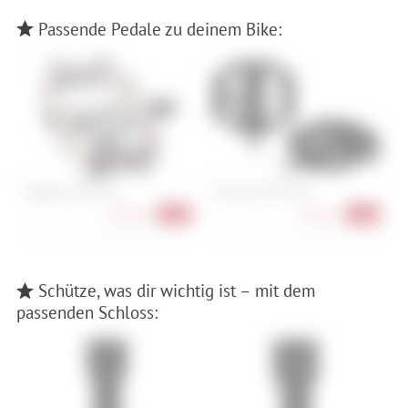
Passende Pedale zu deinem Bike:
Magped Ultra2 200
Shimano PD-EH510
S
169,90 €
84,90 €
-10%
-15%
Schütze, was dir wichtig ist – mit dem
passenden Schloss: