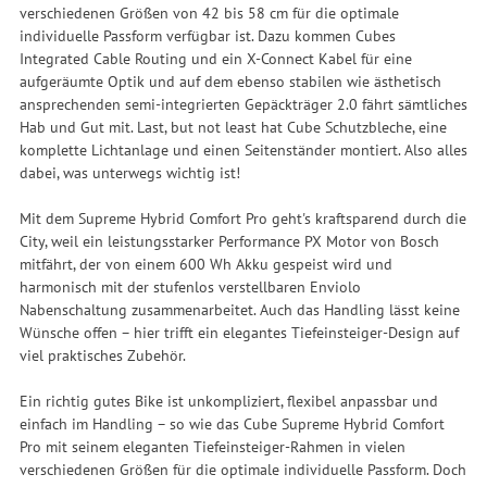
verschiedenen Größen von 42 bis 58 cm für die optimale
individuelle Passform verfügbar ist. Dazu kommen Cubes
Integrated Cable Routing und ein X-Connect Kabel für eine
aufgeräumte Optik und auf dem ebenso stabilen wie ästhetisch
ansprechenden semi-integrierten Gepäckträger 2.0 fährt sämtliches
Hab und Gut mit. Last, but not least hat Cube Schutzbleche, eine
komplette Lichtanlage und einen Seitenständer montiert. Also alles
dabei, was unterwegs wichtig ist!
Mit dem Supreme Hybrid Comfort Pro geht's kraftsparend durch die
City, weil ein leistungsstarker Performance PX Motor von Bosch
mitfährt, der von einem 600 Wh Akku gespeist wird und
harmonisch mit der stufenlos verstellbaren Enviolo
Nabenschaltung zusammenarbeitet. Auch das Handling lässt keine
Wünsche offen – hier trifft ein elegantes Tiefeinsteiger-Design auf
viel praktisches Zubehör.
Ein richtig gutes Bike ist unkompliziert, flexibel anpassbar und
einfach im Handling – so wie das Cube Supreme Hybrid Comfort
Pro mit seinem eleganten Tiefeinsteiger-Rahmen in vielen
verschiedenen Größen für die optimale individuelle Passform. Doch