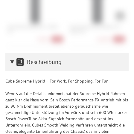
Abus Bordo 6000K/90 + Halter
Abus Bordo Granit 6500K/120 +
A
SH
Halter SH
79,90 €
164,90 €
-20%
-18%
Beschreibung
Cube Supreme Hybrid – For Work. For Shopping. For Fun.
Wenn's auf die Details ankommt, hat der Supreme Hybrid Rahmen
ganz klar die Nase vorn. Sein Bosch Performance PX Antrieb mit bis
zu 90 Nm Drehmoment bietet ebenso geräuscharme wie
geschmeidige Unterstützung im Vorwärts und sein 600 Wh starker
Bosch PowerTube Akku fügt sich formschön und dezent ins
Unterrohr ein. Cubes Smooth Welding Verfahren unterstreicht die
cleane, elegante Linienführung des Chassis', das in vielen