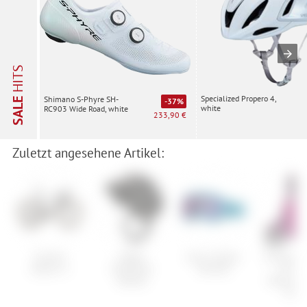
HITS
Specialized Propero 4,
Shimano S-Phyre SH-
SALE
-37%
white
RC903 Wide Road, white
233,90 €
Zuletzt angesehene Artikel:
Cervelo
ONeal
Anon Tracker
Endura D
Aspero-5
Trailfinder
Painted
MT50
Helmet
Wasserdi
Jacke