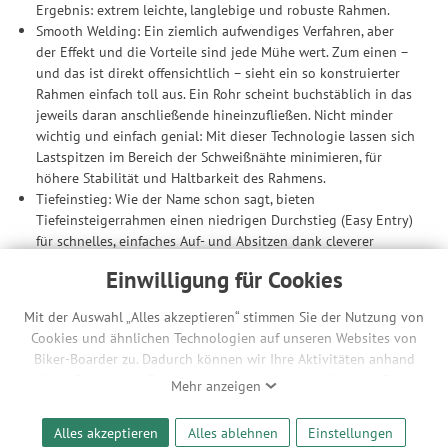
Ergebnis: extrem leichte, langlebige und robuste Rahmen.
Smooth Welding: Ein ziemlich aufwendiges Verfahren, aber
der Effekt und die Vorteile sind jede Mühe wert. Zum einen –
und das ist direkt offensichtlich – sieht ein so konstruierter
Rahmen einfach toll aus. Ein Rohr scheint buchstäblich in das
jeweils daran anschließende hineinzufließen. Nicht minder
wichtig und einfach genial: Mit dieser Technologie lassen sich
Lastspitzen im Bereich der Schweißnähte minimieren, für
höhere Stabilität und Haltbarkeit des Rahmens.
Tiefeinstieg: Wie der Name schon sagt, bieten
Tiefeinsteigerrahmen einen niedrigen Durchstieg (Easy Entry)
für schnelles, einfaches Auf- und Absitzen dank cleverer
Design Features.
Einwilligung für Cookies
Fully Integrated Battery: Dank dem Fully Integrated Battery
System verschwindet der Bosch E-Motor praktisch unsichtbar
Mit der Auswahl „Alles akzeptieren“ stimmen Sie der Nutzung von
und zudem sicher im Unterrohr des Rahmens. Ein Cover
Cookies und ähnlichen Technologien auf unseren Websites von
schützt ihn dort vor Spritzwasser und Schmutz – und dank
Biker-Boarder zu. Dadurch können wir Ihre Aktivitäten anhand
der Abschließfunktion haben Diebe keine Chance. Das
Ihrer Geräte- und Browsereinstellungen nachvollziehen. Dies
Mehr anzeigen
Ergebnis: ein ästhetisch ansprechender E-Bike-Rahmen,
ermöglicht es uns, anhand ihrer Interessen nutzungsbasierte
superfunktionell und zugleich wunderschön anzusehen.
Werbeanzeigen für Sie bereitzustellen sowie Funktionalitäten
Modular Battery System: Der Akku ist in vielerlei Hinsicht das
Alles akzeptieren
Alles ablehnen
Einstellungen
unserer Website sicherzustellen und stetig zu verbessern. Dabei