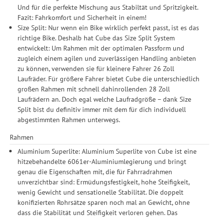
Und für die perfekte Mischung aus Stabiltät und Spritzigkeit.
Fazit: Fahrkomfort und Sicherheit in einem!
Size Split: Nur wenn ein Bike wirklich perfekt passt, ist es das
richtige Bike. Deshalb hat Cube das Size Split System
entwickelt: Um Rahmen mit der optimalen Passform und
zugleich einem agilen und zuverlässigen Handling anbieten
zu können, verwenden sie für kleinere Fahrer 26 Zoll
Laufräder. Für größere Fahrer bietet Cube die unterschiedlich
großen Rahmen mit schnell dahinrollenden 28 Zoll
Laufrädern an. Doch egal welche Laufradgröße – dank Size
Split bist du definitiv immer mit dem für dich individuell
abgestimmten Rahmen unterwegs.
Rahmen
Aluminium Superlite: Aluminium Superlite von Cube ist eine
hitzebehandelte 6061er-Aluminiumlegierung und bringt
genau die Eigenschaften mit, die für Fahrradrahmen
unverzichtbar sind: Ermüdungsfestigkeit, hohe Steifigkeit,
wenig Gewicht und sensationelle Stabilität. Die doppelt
konifizierten Rohrsätze sparen noch mal an Gewicht, ohne
dass die Stabilität und Steifigkeit verloren gehen. Das