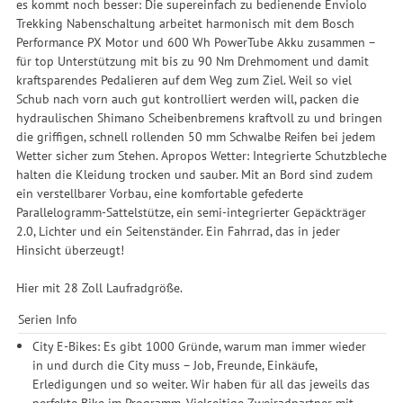
es kommt noch besser: Die supereinfach zu bedienende Enviolo
Trekking Nabenschaltung arbeitet harmonisch mit dem Bosch
Performance PX Motor und 600 Wh PowerTube Akku zusammen –
für top Unterstützung mit bis zu 90 Nm Drehmoment und damit
kraftsparendes Pedalieren auf dem Weg zum Ziel. Weil so viel
Schub nach vorn auch gut kontrolliert werden will, packen die
hydraulischen Shimano Scheibenbremens kraftvoll zu und bringen
die griffigen, schnell rollenden 50 mm Schwalbe Reifen bei jedem
Wetter sicher zum Stehen. Apropos Wetter: Integrierte Schutzbleche
halten die Kleidung trocken und sauber. Mit an Bord sind zudem
ein verstellbarer Vorbau, eine komfortable gefederte
Parallelogramm-Sattelstütze, ein semi-integrierter Gepäckträger
2.0, Lichter und ein Seitenständer. Ein Fahrrad, das in jeder
Hinsicht überzeugt!
Hier mit 28 Zoll Laufradgröße.
Serien Info
City E-Bikes: Es gibt 1000 Gründe, warum man immer wieder
in und durch die City muss – Job, Freunde, Einkäufe,
Erledigungen und so weiter. Wir haben für all das jeweils das
perfekte Bike im Programm. Vielseitige Zweiradpartner mit