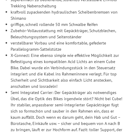
Trekking Nabenschaltung
kraftvoll zupackenden hydraulischen Scheibenbremsen von
Shimano
griffige, schnell rollende 50 mm Schwalbe Reifen
Zubehör-Vollausstattung mit Gepäckträger, Schutzblechen,
Beleuchtungssystem und Seitenständer
verstellbarer Vorbau und eine komfortable, gefederte
Parallelogramm-Sattelstütze
X-Connect: Eine ebenso simple wie effektive Möglichkeit zur
Befestigung eines kompatiblen Acid Lichts an einem Cube
Bike. Dabei wurde ein Verbindungsstück in den Steuersatz
integriert und die Kabel ins Rahmeninnere verlegt. Für top
Sicherheit und Sichtbarkeit also einfach Licht anstecken,
anschalten und losradeln!
Semi Integrated Carrier: Der Gepäckträger als notwendiges
Übel, das die Optik des Bikes irgendwie stört? Nicht bei Cube!
Ihr stabiler, anpassbarer semi-integrierter Gepäckträger fügt
sich so formschön und sauber in den Rahmen ein, dass er
kaum auffällt. Doch wenn es darum geht, dein Hab und Gut –
Bürotasche, Einkäufe usw. – sicher und bequem von A nach B
zu bringen, läuft er zur Hochform auf. Fazit: toller Support, der