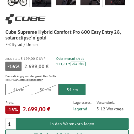
Cube Supreme Hybrid Comfort Pro 600 Easy Entry 28,
solareclipse´n´gold
E-Cityrad / Unisex
Jetzt statt 3.199,00 € UVP
Oder monatlich ab:
121,61 €
Alle Infos
-16%
2.699,00 €
Preis abhängig von der gewählten Größe
inkl. MwSt., zzgl.
Versandkosten
46 cm
50 cm
54 cm
Preis:
Lagerstatus:
Versandzeit:
2.699,00 €
lagernd
5-12 Werktage
-16%
In den Warenkorb legen