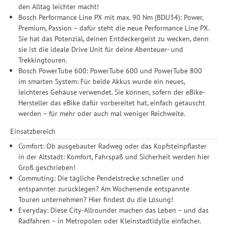
den Alltag leichter macht!
Bosch Performance Line PX mit max. 90 Nm (BDU34): Power,
Premium, Passion – dafür steht die neue Performance Line PX.
Sie hat das Potenzial, deinen Entdeckergeist zu wecken, denn
sie ist die ideale Drive Unit für deine Abenteuer- und
Trekkingtouren.
Bosch PowerTube 600: PowerTube 600 und PowerTube 800
im smarten System: Für beide Akkus wurde ein neues,
leichteres Gehäuse verwendet. Sie können, sofern der eBike-
Hersteller das eBike dafür vorbereitet hat, einfach getauscht
werden – für mehr oder auch mal weniger Reichweite.
Einsatzbereich
Comfort: Ob ausgebauter Radweg oder das Kopfsteinpflaster
in der Altstadt: Komfort, Fahrspaß und Sicherheit werden hier
Groß geschrieben!
Commuting: Die tägliche Pendelstrecke schneller und
entspannter zurücklegen? Am Wochenende entspannte
Touren unternehmen? Hier findest du die Lösung!
Everyday: Diese City-Allrounder machen das Leben – und das
Radfahren – in Metropolen oder Kleinstadtidylle einfacher.