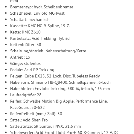
mm)
Bremsentyp: hydr. Scheibenbremse
Schalthebel: Enviolo MC-Twist
Schaltart: mechanisch
Kassette: KMC HG 9-Spline, 19 Z.
Kette: KMC Z610
Kurbelsatz: Acid Trekking Hybrid
Kettenblätter: 38
Schaltung/Antrieb: Nabenschaltung/Kette
Antrieb: 1x
Gänge: stufenlos
Pedale: Acid PP Trekking
Felgen: Cube EX25, 32-Loch, Disc, Tubeless Ready
Nabe vorn: Shimano HB-QB400, Schnellspanner. 6-Loch
Nabe hinten: Enviolo Trekking, 380 %, 6-Loch, 135 mm
Laufradgröße: 28
Reifen: Schwalbe Motion Big Apple, Performance Line,
RaceGuard, 50-622
Reifenfreiheit (mm / Zoll): 50
Sattel: Acid Shen Pro
Sattelstütze: SR Suntour NVX, 31,6 mm
Scheinwerfer: Acid Front Light Pro-E 60 X-Connect, 12 V, DC