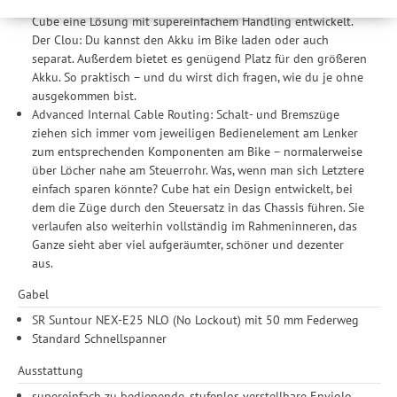
Herz eines E-Bikes – und mit dem Modular Battery System hat
werden Ihre Daten auch an Drittanbieter und Werbepartner
Cube eine Lösung mit supereinfachem Handling entwickelt.
weitergegeben. Die Verarbeitung erfolgt ausschließlich zum
Der Clou: Du kannst den Akku im Bike laden oder auch
Zwecke der Einbindung von Streaming-Inhalten und der
separat. Außerdem bietet es genügend Platz für den größeren
Durchführung von statistischer Analyse, Reichweitenmessungen,
Akku. So praktisch – und du wirst dich fragen, wie du je ohne
Produktempfehlungen und nutzungsbasierter Werbung.
ausgekommen bist.
Informationen zu den einzelnen Funktionen, den Drittanbietern
Advanced Internal Cable Routing: Schalt- und Bremszüge
und der Speicherdauer finden Sie unter Einstellungen. Diese
ziehen sich immer vom jeweiligen Bedienelement am Lenker
Einwilligung ist freiwillig, für die Nutzung unserer Website nicht
zum entsprechenden Komponenten am Bike – normalerweise
erforderlich und gilt, bis sie widerrufen wird. Sie können Ihre
über Löcher nahe am Steuerrohr. Was, wenn man sich Letztere
Einwilligung unter Einstellungen lediglich für bestimmte
einfach sparen könnte? Cube hat ein Design entwickelt, bei
Drittanbieter erteilen und jederzeit für die Zukunft widerrufen.
dem die Züge durch den Steuersatz in das Chassis führen. Sie
verlaufen also weiterhin vollständig im Rahmeninneren, das
Ganze sieht aber viel aufgeräumter, schöner und dezenter
aus.
Gabel
SR Suntour NEX-E25 NLO (No Lockout) mit 50 mm Federweg
Standard Schnellspanner
Ausstattung
supereinfach zu bedienende, stufenlos verstellbare Enviolo