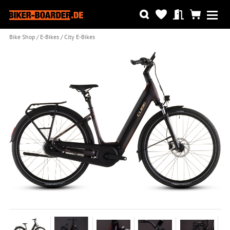
Bike Shop
E-Bikes
City E-Bikes