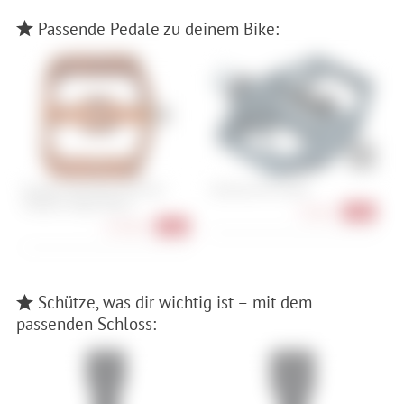
Passende Pedale zu deinem Bike:
Burgtec Penthouse Flat MK5
Shimano PD-EH500
S
Pedals B-Rage Edition
74,90 €
-17%
154,90 €
-13%
Schütze, was dir wichtig ist – mit dem
passenden Schloss: