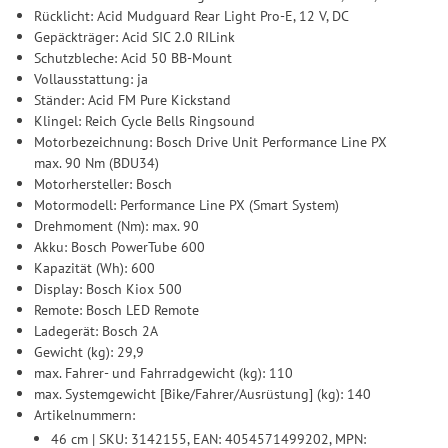
Rücklicht: Acid Mudguard Rear Light Pro-E, 12 V, DC
Gepäckträger: Acid SIC 2.0 RILink
Schutzbleche: Acid 50 BB-Mount
Vollausstattung: ja
Ständer: Acid FM Pure Kickstand
Klingel: Reich Cycle Bells Ringsound
Motorbezeichnung: Bosch Drive Unit Performance Line PX
max. 90 Nm (BDU34)
Motorhersteller: Bosch
Motormodell: Performance Line PX (Smart System)
Drehmoment (Nm): max. 90
Akku: Bosch PowerTube 600
Kapazität (Wh): 600
Display: Bosch Kiox 500
Remote: Bosch LED Remote
Ladegerät: Bosch 2A
Gewicht (kg): 29,9
max. Fahrer- und Fahrradgewicht (kg): 110
max. Systemgewicht [Bike/Fahrer/Ausrüstung] (kg): 140
Artikelnummern:
46 cm | SKU: 3142155, EAN: 4054571499202, MPN: