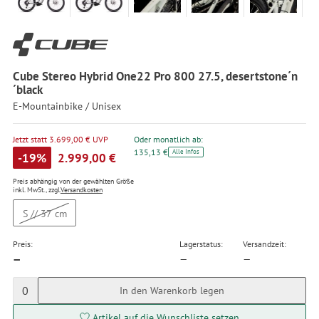
Cube Stereo Hybrid One22 Pro 800 27.5, desertstone´n
´black
E-Mountainbike / Unisex
Jetzt statt 3.699,00 € UVP
Oder monatlich ab:
135,13 €
Alle Infos
-19%
2.999,00 €
Preis abhängig von der gewählten Größe
inkl. MwSt., zzgl.
Versandkosten
S // 37 cm
Preis:
Lagerstatus:
Versandzeit:
—
—
—
0
In den Warenkorb legen
Artikel auf die Wunschliste setzen