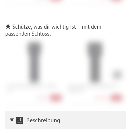
Schütze, was dir wichtig ist – mit dem
passenden Schloss:
Abus Bordo 6000K/90 + Halter
Abus Bordo Granit 6500K/120 +
A
SH
Halter SH
L
79,90 €
164,90 €
-20%
-18%
Beschreibung