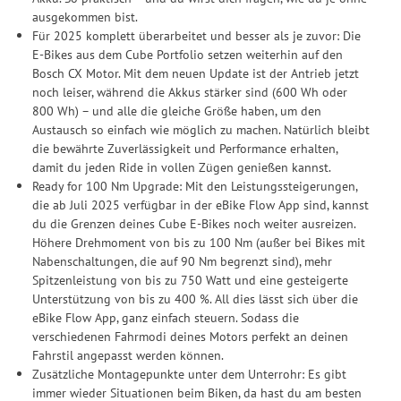
ausgekommen bist.
Für 2025 komplett überarbeitet und besser als je zuvor: Die
E-Bikes aus dem Cube Portfolio setzen weiterhin auf den
Bosch CX Motor. Mit dem neuen Update ist der Antrieb jetzt
noch leiser, während die Akkus stärker sind (600 Wh oder
800 Wh) – und alle die gleiche Größe haben, um den
Austausch so einfach wie möglich zu machen. Natürlich bleibt
die bewährte Zuverlässigkeit und Performance erhalten,
damit du jeden Ride in vollen Zügen genießen kannst.
Ready for 100 Nm Upgrade: Mit den Leistungssteigerungen,
die ab Juli 2025 verfügbar in der eBike Flow App sind, kannst
du die Grenzen deines Cube E-Bikes noch weiter ausreizen.
Höhere Drehmoment von bis zu 100 Nm (außer bei Bikes mit
Nabenschaltungen, die auf 90 Nm begrenzt sind), mehr
Spitzenleistung von bis zu 750 Watt und eine gesteigerte
Unterstützung von bis zu 400 %. All dies lässt sich über die
eBike Flow App, ganz einfach steuern. Sodass die
verschiedenen Fahrmodi deines Motors perfekt an deinen
Fahrstil angepasst werden können.
Zusätzliche Montagepunkte unter dem Unterrohr: Es gibt
immer wieder Situationen beim Biken, da hast du am besten