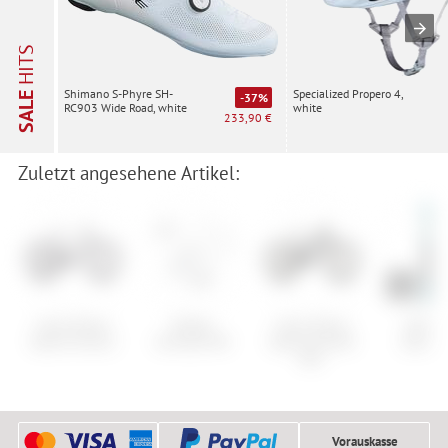
HITS
Specialized Propero 4,
Shimano S-Phyre SH-
SALE
-37%
white
RC903 Wide Road, white
233,90 €
Zuletzt angesehene Artikel:
Cube Stereo
Oakley
Cube Stereo
Salom
Hybrid One22
Airbrake MX
Hybrid One44
Stance 
HPC
Vorauskasse