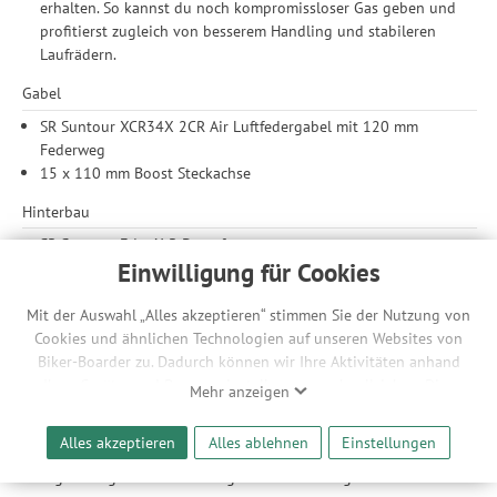
erhalten. So kannst du noch kompromissloser Gas geben und
profitierst zugleich von besserem Handling und stabileren
Laufrädern.
Gabel
SR Suntour XCR34X 2CR Air Luftfedergabel mit 120 mm
Federweg
15 x 110 mm Boost Steckachse
Hinterbau
SR Suntour EdgeX R Dämpfer
120 mm Federweg
Einwilligung für Cookies
FSP 4-Link: Für die Performance eines Bikes spielt die
Kinematik eine wichtige Rolle. Cube verwendet für all ihre
Mit der Auswahl „Alles akzeptieren“ stimmen Sie der Nutzung von
gefederten Räder den FSP 4-Link mit einem Kettenstreben-
Cookies und ähnlichen Technologien auf unseren Websites von
Drehpunkt und einem Viergelenker-Design. Diese bewährte
Biker-Boarder zu. Dadurch können wir Ihre Aktivitäten anhand
Methode schafft viel aktiven Federweg am Hinterrad
Ihrer Geräte- und Browsereinstellungen nachvollziehen. Dies
Mehr anzeigen
unabhängig von der Pedal- oder Bremskraft. Dabei passt Cube
ermöglicht es uns, anhand ihrer Interessen nutzungsbasierte
die Position des Drehpunkts für jedes einzelne Bike gemäß
Werbeanzeigen für Sie bereitzustellen sowie Funktionalitäten
Alles akzeptieren
Alles ablehnen
Einstellungen
seines spezifischen Einsatzbereichs sorgfältig an. Das
unserer Website sicherzustellen und stetig zu verbessern. Dabei
Ergebnis: garantiert leistungsstarke Federung auf dem Trail.
werden Ihre Daten auch an Drittanbieter und Werbepartner