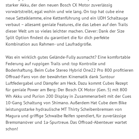
starker Akku, der den neuen Bosch CX Motor zuverlässig
vorwärtstreibt, egal wohin und wie lang. On top hat cube eine
neue Sattelklemme, eine Kettenführung und ein UDH Schaltauge
verbaut – allesamt geniale Features, die das Leben auf den Trails
dieser Welt um so vieles leichter machen. Clever: Dank der Size
Split Option findest du garantiert die für dich perfekte
Kombination aus Rahmen- und Laufradgröße.
Was ein wirklich gutes Gelände-Fully ausmacht? Eine komfortable
Federung auf ruppigen Trails und: top Kontrolle und
Bodenhaftung. Beim Cube Stereo Hybrid One22 Pro 800 profitieren
Offroad-Fans von der bewährten Kinematik dank Suntour
Luftfedergabel und Dämpfer am Heck. Dazu kommt Cubes Rezept
für geniale Power am Berg: Der Bosch CX Motor (Gen. 5) mit 800
Wh Akku und Purion 200 Display in Zusammenarbeit mit der Cues
10-Gang Schaltung von Shimano. Außerdem Hat Cube dem Bike
leistungsstarke hydraulische MT Thirty Scheibenbremsen von
Magura und griffige Schwalbe Reifen spendiert, für zuverlässige
Bremsmanöver und 1a-Spurtreue. Das Offroad-Abenteuer wartet
schon!