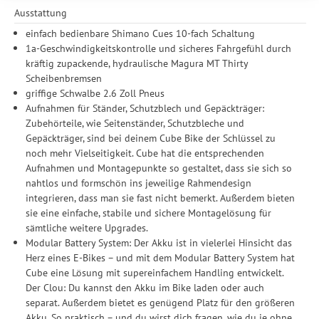
weitergegeben. Die Verarbeitung erfolgt ausschließlich zum
Ausstattung
Zwecke der Einbindung von Streaming-Inhalten und der
Durchführung von statistischer Analyse, Reichweitenmessungen,
einfach bedienbare Shimano Cues 10-fach Schaltung
Produktempfehlungen und nutzungsbasierter Werbung.
1a-Geschwindigkeitskontrolle und sicheres Fahrgefühl durch
Informationen zu den einzelnen Funktionen, den Drittanbietern
kräftig zupackende, hydraulische Magura MT Thirty
und der Speicherdauer finden Sie unter Einstellungen. Diese
Scheibenbremsen
Einwilligung ist freiwillig, für die Nutzung unserer Website nicht
griffige Schwalbe 2.6 Zoll Pneus
erforderlich und gilt, bis sie widerrufen wird. Sie können Ihre
Aufnahmen für Ständer, Schutzblech und Gepäckträger:
Einwilligung unter Einstellungen lediglich für bestimmte
Zubehörteile, wie Seitenständer, Schutzbleche und
Drittanbieter erteilen und jederzeit für die Zukunft widerrufen.
Gepäckträger, sind bei deinem Cube Bike der Schlüssel zu
noch mehr Vielseitigkeit. Cube hat die entsprechenden
Aufnahmen und Montagepunkte so gestaltet, dass sie sich so
nahtlos und formschön ins jeweilige Rahmendesign
integrieren, dass man sie fast nicht bemerkt. Außerdem bieten
sie eine einfache, stabile und sichere Montagelösung für
sämtliche weitere Upgrades.
Modular Battery System: Der Akku ist in vielerlei Hinsicht das
Herz eines E-Bikes – und mit dem Modular Battery System hat
Cube eine Lösung mit supereinfachem Handling entwickelt.
Der Clou: Du kannst den Akku im Bike laden oder auch
separat. Außerdem bietet es genügend Platz für den größeren
Akku. So praktisch – und du wirst dich fragen, wie du je ohne