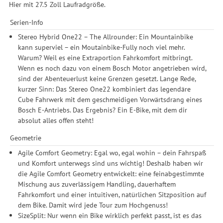
Hier mit 27.5 Zoll Laufradgröße.
Serien-Info
Stereo Hybrid One22 – The Allrounder: Ein Mountainbike
kann superviel – ein Moutainbike-Fully noch viel mehr.
Warum? Weil es eine Extraportion Fahrkomfort mitbringt.
Wenn es noch dazu von einem Bosch Motor angetrieben wird,
sind der Abenteuerlust keine Grenzen gesetzt. Lange Rede,
kurzer Sinn: Das Stereo One22 kombiniert das legendäre
Cube Fahrwerk mit dem geschmeidigen Vorwärtsdrang eines
Bosch E-Antriebs. Das Ergebnis? Ein E-Bike, mit dem dir
absolut alles offen steht!
Geometrie
Agile Comfort Geometry: Egal wo, egal wohin – dein Fahrspaß
und Komfort unterwegs sind uns wichtig! Deshalb haben wir
die Agile Comfort Geometry entwickelt: eine feinabgestimmte
Mischung aus zuverlässigem Handling, dauerhaftem
Fahrkomfort und einer intuitiven, natürlichen Sitzposition auf
dem Bike. Damit wird jede Tour zum Hochgenuss!
SizeSplit: Nur wenn ein Bike wirklich perfekt passt, ist es das