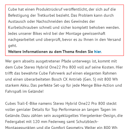
Cube hat einen Produktrückruf veröffentlicht, der sich auf die
Befestigung der Tretkurbel bezieht. Das Problem kann durch
Austausch oder Nachschneiden des Gewindes der
Kurbelschrauben schnell und sicher komplett behoben werden.
Jedes unserer Bikes wird bei der Montage gewissenhaft
nachgearbeitet und überprüft, bevor es zu Ihnen in den Versand
geht.
Weitere Informationen zu dem Thema finden Sie
hier
.
Wer gern abseits ausgetretener Pfade unterwegs ist, kommt mit
dem Cube Stereo Hybrid One22 Pro 800 voll auf seine Kosten. Hier
trifft das bewährte Cube Fahrwerk auf einen eleganten Rahmen
und einen überarbeiteten Bosch CX Antrieb (Gen. 5) mit 800 Wh
starkem Akku. Das perfekte Set-up für jede Menge Bike-Action und
Fahrspaß im Gelände!
Cubes Trail-E-Bike namens Stereo Hybrid One22 Pro 800 steckt
voller genialer Details für Top Performance an langen Tagen im
Gelände. Dazu zählen sein ausgeklügeltes Viergelenker-Design, die
Federgabel mit 120 mm Federweg samt Schutzblech-
Montagepunkten und die Comfort Geometry. Weiter ein 800 Wh