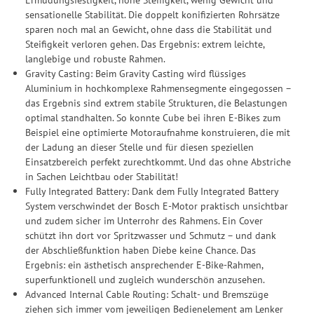
sensationelle Stabilität. Die doppelt konifizierten Rohrsätze
sparen noch mal an Gewicht, ohne dass die Stabilität und
Steifigkeit verloren gehen. Das Ergebnis: extrem leichte,
langlebige und robuste Rahmen.
Gravity Casting: Beim Gravity Casting wird flüssiges
Aluminium in hochkomplexe Rahmensegmente eingegossen –
das Ergebnis sind extrem stabile Strukturen, die Belastungen
optimal standhalten. So konnte Cube bei ihren E-Bikes zum
Beispiel eine optimierte Motoraufnahme konstruieren, die mit
der Ladung an dieser Stelle und für diesen speziellen
Einsatzbereich perfekt zurechtkommt. Und das ohne Abstriche
in Sachen Leichtbau oder Stabilität!
Fully Integrated Battery: Dank dem Fully Integrated Battery
System verschwindet der Bosch E-Motor praktisch unsichtbar
und zudem sicher im Unterrohr des Rahmens. Ein Cover
schützt ihn dort vor Spritzwasser und Schmutz – und dank
der Abschließfunktion haben Diebe keine Chance. Das
Ergebnis: ein ästhetisch ansprechender E-Bike-Rahmen,
superfunktionell und zugleich wunderschön anzusehen.
Advanced Internal Cable Routing: Schalt- und Bremszüge
ziehen sich immer vom jeweiligen Bedienelement am Lenker