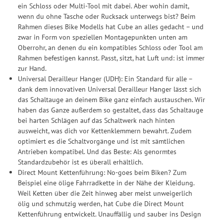
ein Schloss oder Multi-Tool mit dabei. Aber wohin damit,
wenn du ohne Tasche oder Rucksack unterwegs bist? Beim
Rahmen dieses Bike Modells hat Cube an alles gedacht – und
zwar in Form von speziellen Montagepunkten unten am
Oberrohr, an denen du ein kompatibles Schloss oder Tool am
Rahmen befestigen kannst. Passt, sitzt, hat Luft und: ist immer
zur Hand.
Universal Derailleur Hanger (UDH): Ein Standard für alle –
dank dem innovativen Universal Derailleur Hanger lässt sich
das Schaltauge an deinem Bike ganz einfach austauschen. Wir
haben das Ganze außerdem so gestaltet, dass das Schaltauge
bei harten Schlägen auf das Schaltwerk nach hinten
ausweicht, was dich vor Kettenklemmern bewahrt. Zudem
optimiert es die Schaltvorgänge und ist mit sämtlichen
Antrieben kompatibel. Und das Beste: Als genormtes
Standardzubehör ist es überall erhältlich.
Direct Mount Kettenführung: No-goes beim Biken? Zum
Beispiel eine ölige Fahrradkette in der Nähe der Kleidung.
Weil Ketten über die Zeit hinweg aber meist unweigerlich
ölig und schmutzig werden, hat Cube die Direct Mount
Kettenführung entwickelt. Unauffällig und sauber ins Design