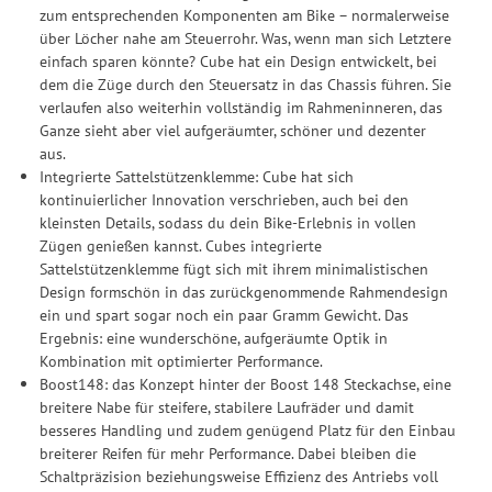
zum entsprechenden Komponenten am Bike – normalerweise
über Löcher nahe am Steuerrohr. Was, wenn man sich Letztere
einfach sparen könnte? Cube hat ein Design entwickelt, bei
dem die Züge durch den Steuersatz in das Chassis führen. Sie
verlaufen also weiterhin vollständig im Rahmeninneren, das
Ganze sieht aber viel aufgeräumter, schöner und dezenter
aus.
Integrierte Sattelstützenklemme: Cube hat sich
kontinuierlicher Innovation verschrieben, auch bei den
kleinsten Details, sodass du dein Bike-Erlebnis in vollen
Zügen genießen kannst. Cubes integrierte
Sattelstützenklemme fügt sich mit ihrem minimalistischen
Design formschön in das zurückgenommende Rahmendesign
ein und spart sogar noch ein paar Gramm Gewicht. Das
Ergebnis: eine wunderschöne, aufgeräumte Optik in
Kombination mit optimierter Performance.
Boost148: das Konzept hinter der Boost 148 Steckachse, eine
breitere Nabe für steifere, stabilere Laufräder und damit
besseres Handling und zudem genügend Platz für den Einbau
breiterer Reifen für mehr Performance. Dabei bleiben die
Schaltpräzision beziehungsweise Effizienz des Antriebs voll