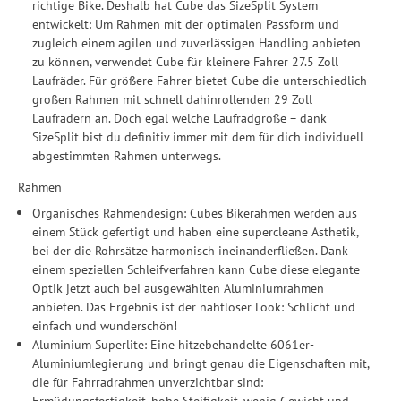
richtige Bike. Deshalb hat Cube das SizeSplit System
entwickelt: Um Rahmen mit der optimalen Passform und
zugleich einem agilen und zuverlässigen Handling anbieten
zu können, verwendet Cube für kleinere Fahrer 27.5 Zoll
Laufräder. Für größere Fahrer bietet Cube die unterschiedlich
großen Rahmen mit schnell dahinrollenden 29 Zoll
Laufrädern an. Doch egal welche Laufradgröße – dank
SizeSplit bist du definitiv immer mit dem für dich individuell
abgestimmten Rahmen unterwegs.
Rahmen
Organisches Rahmendesign: Cubes Bikerahmen werden aus
einem Stück gefertigt und haben eine supercleane Ästhetik,
bei der die Rohrsätze harmonisch ineinanderfließen. Dank
einem speziellen Schleifverfahren kann Cube diese elegante
Optik jetzt auch bei ausgewählten Aluminiumrahmen
anbieten. Das Ergebnis ist der nahtloser Look: Schlicht und
einfach und wunderschön!
Aluminium Superlite: Eine hitzebehandelte 6061er-
Aluminiumlegierung und bringt genau die Eigenschaften mit,
die für Fahrradrahmen unverzichtbar sind:
Ermüdungsfestigkeit, hohe Steifigkeit, wenig Gewicht und