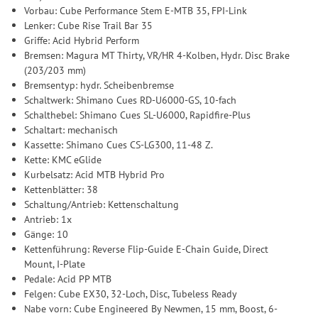
Vorbau: Cube Performance Stem E-MTB 35, FPI-Link
Lenker: Cube Rise Trail Bar 35
Griffe: Acid Hybrid Perform
Bremsen: Magura MT Thirty, VR/HR 4-Kolben, Hydr. Disc Brake
(203/203 mm)
Bremsentyp: hydr. Scheibenbremse
Schaltwerk: Shimano Cues RD-U6000-GS, 10-fach
Schalthebel: Shimano Cues SL-U6000, Rapidfire-Plus
Schaltart: mechanisch
Kassette: Shimano Cues CS-LG300, 11-48 Z.
Kette: KMC eGlide
Kurbelsatz: Acid MTB Hybrid Pro
Kettenblätter: 38
Schaltung/Antrieb: Kettenschaltung
Antrieb: 1x
Gänge: 10
Kettenführung: Reverse Flip-Guide E-Chain Guide, Direct
Mount, I-Plate
Pedale: Acid PP MTB
Felgen: Cube EX30, 32-Loch, Disc, Tubeless Ready
Nabe vorn: Cube Engineered By Newmen, 15 mm, Boost, 6-