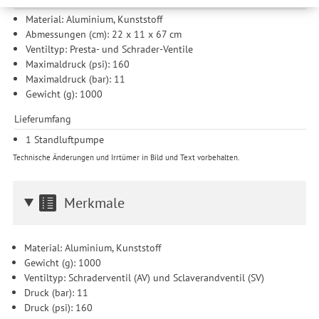
werden Ihre Daten auch an Drittanbieter und Werbepartner
Material: Aluminium, Kunststoff
weitergegeben. Die Verarbeitung erfolgt ausschließlich zum
Abmessungen (cm): 22 x 11 x 67 cm
Zwecke der Einbindung von Streaming-Inhalten und der
Ventiltyp: Presta- und Schrader-Ventile
Durchführung von statistischer Analyse, Reichweitenmessungen,
Maximaldruck (psi): 160
Produktempfehlungen und nutzungsbasierter Werbung.
Maximaldruck (bar): 11
Informationen zu den einzelnen Funktionen, den Drittanbietern
Gewicht (g): 1000
und der Speicherdauer finden Sie unter Einstellungen. Diese
Einwilligung ist freiwillig, für die Nutzung unserer Website nicht
Lieferumfang
erforderlich und gilt, bis sie widerrufen wird. Sie können Ihre
Einwilligung unter Einstellungen lediglich für bestimmte
1 Standluftpumpe
Drittanbieter erteilen und jederzeit für die Zukunft widerrufen.
Technische Änderungen und Irrtümer in Bild und Text vorbehalten.
Merkmale
Material: Aluminium, Kunststoff
Gewicht (g): 1000
Ventiltyp: Schraderventil (AV) und Sclaverandventil (SV)
Druck (bar): 11
Druck (psi): 160