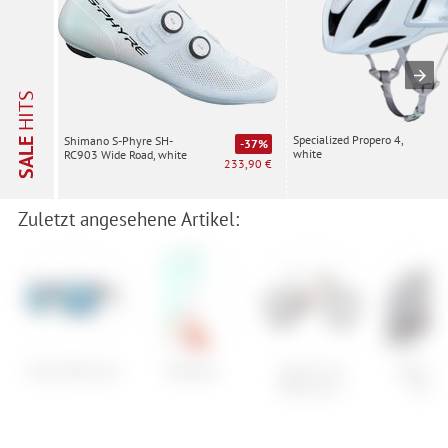
HITS
Specialized Propero 4,
Shimano S-Phyre SH-
SALE
-37%
white
RC903 Wide Road, white
233,90 €
Zuletzt angesehene Artikel:
Smith Backcast
Nidecker
Santa Cruz
Speciali
Bronson C
Airne