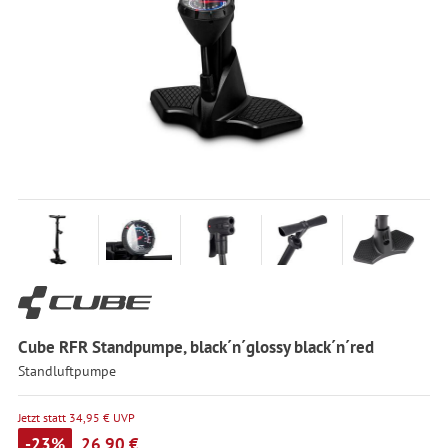
Cube RFR Standpumpe, black´n´glossy black´n´red
Standluftpumpe
Jetzt statt 34,95 € UVP
-23%
26,90 €