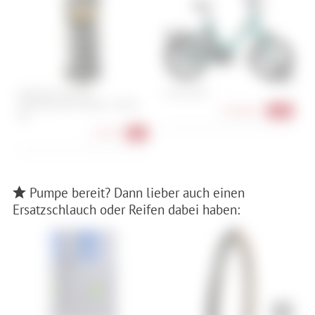
bySchulz G.Serie ST
i:SY E5 ZR F
E
Federelement Medium / 60-85
L
3.509,00 €
-20%
kg
21,90 €
-9%
Pumpe bereit? Dann lieber auch einen
Ersatzschlauch oder Reifen dabei haben: