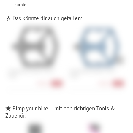
purple
Das könnte dir auch gefallen:
Crankbrothers Stamp 1 Gen 2
Crankbrothers Stamp 1 Gen 2
C
Large
Large
L
49,90 €
49,90 €
-17%
-17%
Pimp your bike – mit den richtigen Tools &
Zubehör: