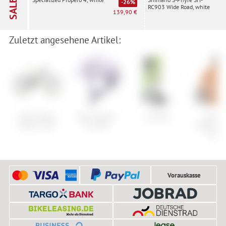
SALE
-26%
RC903 Wide Road, white
139,90 €
Zuletzt angesehene Artikel:
Cube Stereo
Abus Urban-I
Lib Tech
Norro
Hybrid 140
4.0 ACE
falketind
Jacke
Vorauskasse