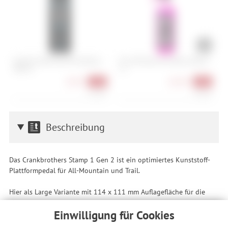
Dynamic Bike Care Dirt Destroy -
Muc-Off Nano Tech Bike Cleaner -
C
400 ml
1 L
8,90 €
10,90 €
-31%
-39%
22,25 €/l
10,90 €/l
Beschreibung
Das Crankbrothers Stamp 1 Gen 2 ist ein optimiertes Kunststoff-
Plattformpedal für All-Mountain und Trail.
Hier als Large Variante mit 114 x 111 mm Auflagefläche für die
Schuhgrößen 43-49 (EU) bzw. 10-15 (US).
Einwilligung für Cookies
Einsatzbereich