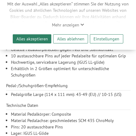
Mit der Auswahl „Alles akzeptieren“ stimmen Sie der Nutzung von
All-Mountain und Trail
Cookies und ähnlichen Technologien auf unseren Websites von
Features
Biker-Boarder zu. Dadurch können wir Ihre Aktivitäten anhand
Ihrer Geräte- und Browsereinstellungen nachvollziehen. Dies
Neu: geformter Pedalkörper aus leichtem, verstärkten
Mehr anzeigen
ermöglicht es uns, anhand ihrer Interessen nutzungsbasierte
Composite-Material
Werbeanzeigen für Sie bereitzustellen sowie Funktionalitäten
Flache Bauhöhe mit konkaver Pedalplattform (13,5 bis 15,5
Alles akzeptieren
Alles ablehnen
Einstellungen
unserer Website sicherzustellen und stetig zu verbessern. Dabei
mm)
werden Ihre Daten auch an Drittanbieter und Werbepartner
Gefaste Pedalkörperecken gegen Fels und Steinkontakt
weitergegeben. Die Verarbeitung erfolgt ausschließlich zum
10 austauschbare Pins auf jeder Pedalseite für optimalen Grip
Zwecke der Einbindung von Streaming-Inhalten und der
Hochwertige, servicebare Lagerung (IGUS LL-glide)
Durchführung von statistischer Analyse, Reichweitenmessungen,
Erhältlich in 2 Größen optimiert für unterschiedliche
Produktempfehlungen und nutzungsbasierter Werbung.
Schuhgrößen
Informationen zu den einzelnen Funktionen, den Drittanbietern
Pedal-/Schuhgrößen-Empfehlung
und der Speicherdauer finden Sie unter Einstellungen. Diese
Einwilligung ist freiwillig, für die Nutzung unserer Website nicht
Pedalgröße Large (114 x 111 mm): 43-49 (EU) // 10-15 (US)
erforderlich und gilt, bis sie widerrufen wird. Sie können Ihre
Technische Daten
Einwilligung unter Einstellungen lediglich für bestimmte
Drittanbieter erteilen und jederzeit für die Zukunft widerrufen.
Material Pedalkörper: Composite
Material Pedalachse: geschmiedetes SCM 435 ChroMoly
Pins: 20 austauschbare Pins
Lager: IGUS LL-Glide