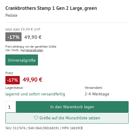
Crankbrothers Stamp 1 Gen 2 Large, green
Pedale
Jetzt statt 59,99 € UVP
-17%
49,90 €
Preis abhängig von der gewählten Größe
inkl. MwSt., zzgl.
Versandkosten
Universalgröße
Preis:
49,90 €
-17%
Lagerstatus:
Versandzeit:
lagernd und sofort versandfertig
2-4 Werktage
In den Warenkorb legen
Größe auf die Wunschliste setzen
SKU: 3117676 / EAN: 0641300168191 / MPN: 16819CB