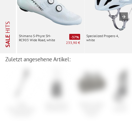
HITS
Specialized Propero 4,
Shimano S-Phyre SH-
SALE
-37%
white
RC903 Wide Road, white
233,90 €
Zuletzt angesehene Artikel:
Cube
Scott Helium
Brooks Scape
Fox Util
Fahrradständer
30 Bibshorts
Handlebar
Hydration
Cubestand
Pouch