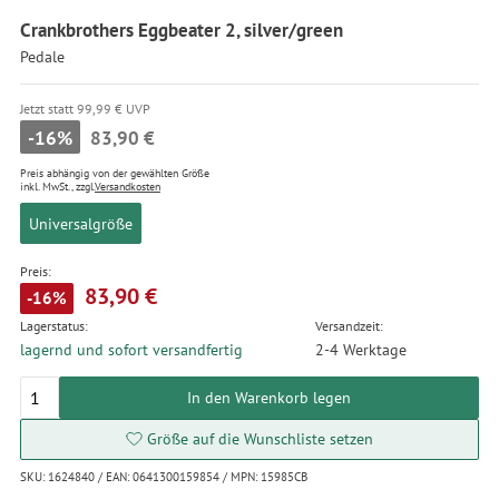
Crankbrothers Eggbeater 2, silver/green
Pedale
Jetzt statt 99,99 € UVP
-16%
83,90 €
Preis abhängig von der gewählten Größe
inkl. MwSt., zzgl.
Versandkosten
Universalgröße
Preis:
83,90 €
-16%
Lagerstatus:
Versandzeit:
lagernd und sofort versandfertig
2-4 Werktage
In den Warenkorb legen
Größe auf die Wunschliste setzen
SKU: 1624840 / EAN: 0641300159854 / MPN: 15985CB