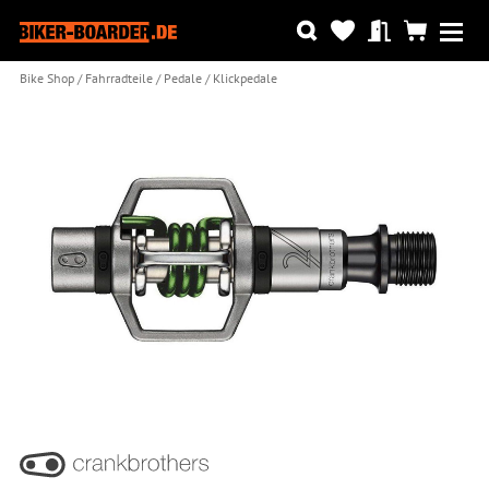
Bike Shop
Fahrradteile
Pedale
Klickpedale