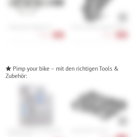
Crankbrothers Eggbeater 2
Cube Acid Rahmentasche CMPT 2
C
H
74,90 €
17,90 €
-25%
-28%
Pimp your bike – mit den richtigen Tools &
Zubehör:
Schwalbe Tubeless Felgenband -
Lezyne RAP II 25 CO2
C
10 m x 37 mm