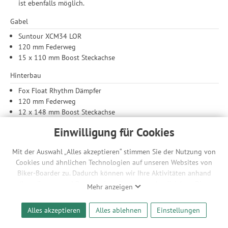
ist ebenfalls möglich.
Gabel
Suntour XCM34 LOR
120 mm Federweg
15 x 110 mm Boost Steckachse
Hinterbau
Fox Float Rhythm Dämpfer
120 mm Federweg
12 x 148 mm Boost Steckachse
Ausstattung
Einwilligung für Cookies
Shimano Cues 9-fach Kettenschaltung
Mit der Auswahl „Alles akzeptieren“ stimmen Sie der Nutzung von
hydraulische Tektro-Scheibenbremse
Cookies und ähnlichen Technologien auf unseren Websites von
Kettenantrieb: Der klassische Kettenantrieb überzeugt durch
Biker-Boarder zu. Dadurch können wir Ihre Aktivitäten anhand
seinen hohen Wirkungsgrad, da er die Kraft deiner Pedale
Ihrer Geräte- und Browsereinstellungen nachvollziehen. Dies
Mehr anzeigen
besonders direkt und effizient auf das Hinterrad überträgt.
ermöglicht es uns, anhand ihrer Interessen nutzungsbasierte
Dank der universellen Bauweise ist das System leicht zu
Werbeanzeigen für Sie bereitzustellen sowie Funktionalitäten
warten und überall reparierbar, da Ersatzteile für Ketten in
Alles akzeptieren
Alles ablehnen
Einstellungen
unserer Website sicherzustellen und stetig zu verbessern. Dabei
jedem Fahrradladen sofort verfügbar sind.
werden Ihre Daten auch an Drittanbieter und Werbepartner