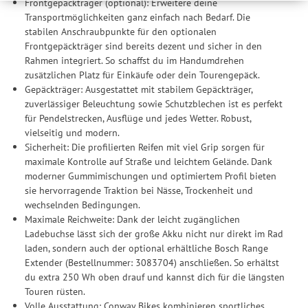
Frontgepäckträger (optional): Erweitere deine
weitergegeben. Die Verarbeitung erfolgt ausschließlich zum
Transportmöglichkeiten ganz einfach nach Bedarf. Die
Zwecke der Einbindung von Streaming-Inhalten und der
stabilen Anschraubpunkte für den optionalen
Durchführung von statistischer Analyse, Reichweitenmessungen,
Frontgepäckträger sind bereits dezent und sicher in den
Produktempfehlungen und nutzungsbasierter Werbung.
Rahmen integriert. So schaffst du im Handumdrehen
Informationen zu den einzelnen Funktionen, den Drittanbietern
zusätzlichen Platz für Einkäufe oder dein Tourengepäck.
und der Speicherdauer finden Sie unter Einstellungen. Diese
Gepäckträger: Ausgestattet mit stabilem Gepäckträger,
Einwilligung ist freiwillig, für die Nutzung unserer Website nicht
zuverlässiger Beleuchtung sowie Schutzblechen ist es perfekt
erforderlich und gilt, bis sie widerrufen wird. Sie können Ihre
für Pendelstrecken, Ausflüge und jedes Wetter. Robust,
Einwilligung unter Einstellungen lediglich für bestimmte
vielseitig und modern.
Drittanbieter erteilen und jederzeit für die Zukunft widerrufen.
Sicherheit: Die profilierten Reifen mit viel Grip sorgen für
maximale Kontrolle auf Straße und leichtem Gelände. Dank
moderner Gummimischungen und optimiertem Profil bieten
sie hervorragende Traktion bei Nässe, Trockenheit und
wechselnden Bedingungen.
Maximale Reichweite: Dank der leicht zugänglichen
Ladebuchse lässt sich der große Akku nicht nur direkt im Rad
laden, sondern auch der optional erhältliche Bosch Range
Extender (Bestellnummer: 3083704) anschließen. So erhältst
du extra 250 Wh oben drauf und kannst dich für die längsten
Touren rüsten.
Volle Ausstattung: Conway Bikes kombinieren sportliches