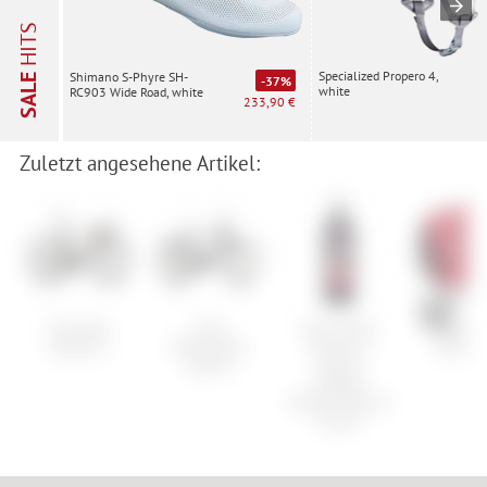
HITS
Specialized Propero 4,
Shimano S-Phyre SH-
SALE
-37%
white
RC903 Wide Road, white
233,90 €
Zuletzt angesehene Artikel:
Pinarello
Cube
Muc-Off No
Vaude A
Dogma F
Kathmandu
Puncture
Back Pl
Hybrid
Hassle
Tubeless
Sealant Road &
Gravel