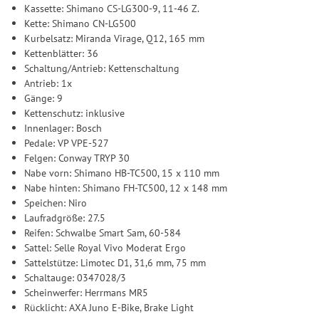
Kassette: Shimano CS-LG300-9, 11-46 Z.
Kette: Shimano CN-LG500
Kurbelsatz: Miranda Virage, Q12, 165 mm
Kettenblätter: 36
Schaltung/Antrieb: Kettenschaltung
Antrieb: 1x
Gänge: 9
Kettenschutz: inklusive
Innenlager: Bosch
Pedale: VP VPE-527
Felgen: Conway TRYP 30
Nabe vorn: Shimano HB-TC500, 15 x 110 mm
Nabe hinten: Shimano FH-TC500, 12 x 148 mm
Speichen: Niro
Laufradgröße: 27.5
Reifen: Schwalbe Smart Sam, 60-584
Sattel: Selle Royal Vivo Moderat Ergo
Sattelstütze: Limotec D1, 31,6 mm, 75 mm
Schaltauge: 0347028/3
Scheinwerfer: Herrmans MR5
Rücklicht: AXA Juno E-Bike, Brake Light