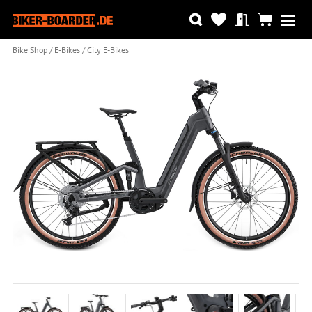
Bike Shop
E-Bikes
City E-Bikes