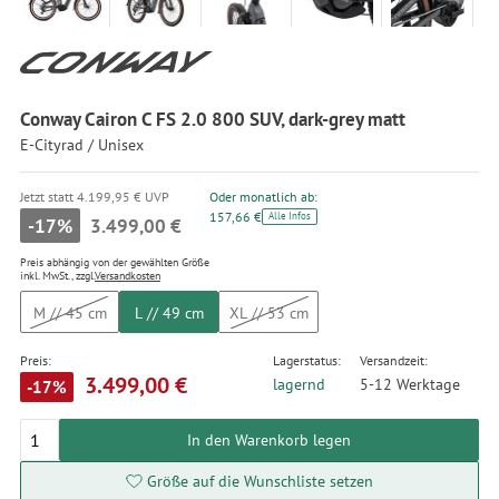
Conway Cairon C FS 2.0 800 SUV, dark-grey matt
E-Cityrad / Unisex
Jetzt statt 4.199,95 € UVP
Oder monatlich ab:
157,66 €
Alle Infos
-17%
3.499,00 €
Preis abhängig von der gewählten Größe
inkl. MwSt., zzgl.
Versandkosten
M // 45 cm
L // 49 cm
XL // 53 cm
Preis:
Lagerstatus:
Versandzeit:
3.499,00 €
lagernd
5-12 Werktage
-17%
In den Warenkorb legen
Größe auf die Wunschliste setzen