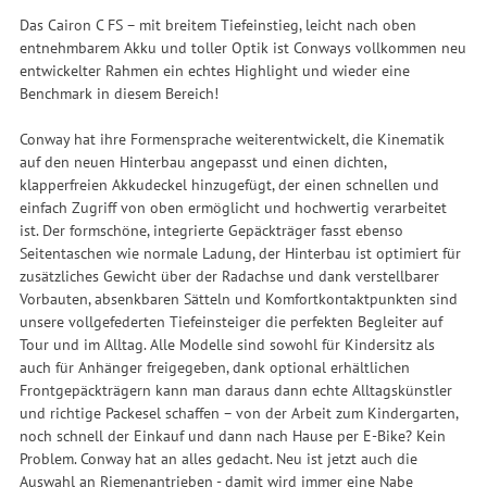
Das Cairon C FS – mit breitem Tiefeinstieg, leicht nach oben
entnehmbarem Akku und toller Optik ist Conways vollkommen neu
entwickelter Rahmen ein echtes Highlight und wieder eine
Benchmark in diesem Bereich!
Conway hat ihre Formensprache weiterentwickelt, die Kinematik
auf den neuen Hinterbau angepasst und einen dichten,
klapperfreien Akkudeckel hinzugefügt, der einen schnellen und
einfach Zugriff von oben ermöglicht und hochwertig verarbeitet
ist. Der formschöne, integrierte Gepäckträger fasst ebenso
Seitentaschen wie normale Ladung, der Hinterbau ist optimiert für
zusätzliches Gewicht über der Radachse und dank verstellbarer
Vorbauten, absenkbaren Sätteln und Komfortkontaktpunkten sind
unsere vollgefederten Tiefeinsteiger die perfekten Begleiter auf
Tour und im Alltag. Alle Modelle sind sowohl für Kindersitz als
auch für Anhänger freigegeben, dank optional erhältlichen
Frontgepäckträgern kann man daraus dann echte Alltagskünstler
und richtige Packesel schaffen – von der Arbeit zum Kindergarten,
noch schnell der Einkauf und dann nach Hause per E-Bike? Kein
Problem. Conway hat an alles gedacht. Neu ist jetzt auch die
Auswahl an Riemenantrieben - damit wird immer eine Nabe