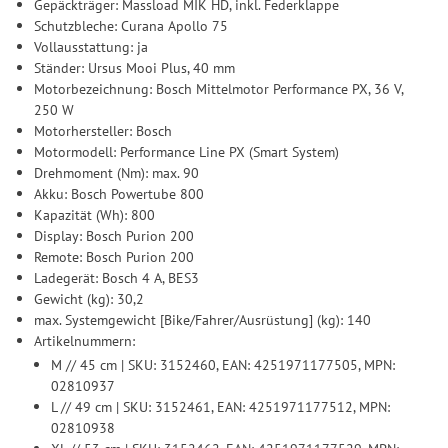
Gepäckträger: Massload MIK HD, inkl. Federklappe
Schutzbleche: Curana Apollo 75
Vollausstattung: ja
Ständer: Ursus Mooi Plus, 40 mm
Motorbezeichnung: Bosch Mittelmotor Performance PX, 36 V,
250 W
Motorhersteller: Bosch
Motormodell: Performance Line PX (Smart System)
Drehmoment (Nm): max. 90
Akku: Bosch Powertube 800
Kapazität (Wh): 800
Display: Bosch Purion 200
Remote: Bosch Purion 200
Ladegerät: Bosch 4 A, BES3
Gewicht (kg): 30,2
max. Systemgewicht [Bike/Fahrer/Ausrüstung] (kg): 140
Artikelnummern:
M // 45 cm | SKU: 3152460, EAN: 4251971177505, MPN:
02810937
L // 49 cm | SKU: 3152461, EAN: 4251971177512, MPN:
02810938