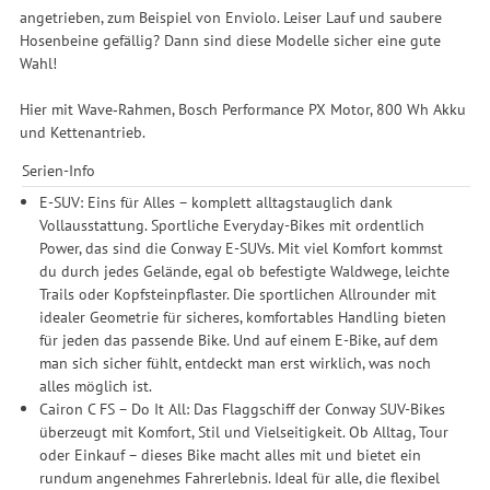
angetrieben, zum Beispiel von Enviolo. Leiser Lauf und saubere
Hosenbeine gefällig? Dann sind diese Modelle sicher eine gute
Wahl!
Hier mit Wave‑Rahmen, Bosch Performance PX Motor, 800 Wh Akku
und Kettenantrieb.
Serien-Info
E-SUV: Eins für Alles – komplett alltagstauglich dank
Vollausstattung. Sportliche Everyday-Bikes mit ordentlich
Power, das sind die Conway E-SUVs. Mit viel Komfort kommst
du durch jedes Gelände, egal ob befestigte Waldwege, leichte
Trails oder Kopfsteinpflaster. Die sportlichen Allrounder mit
idealer Geometrie für sicheres, komfortables Handling bieten
für jeden das passende Bike. Und auf einem E-Bike, auf dem
man sich sicher fühlt, entdeckt man erst wirklich, was noch
alles möglich ist.
Cairon C FS – Do It All: Das Flaggschiff der Conway SUV-Bikes
überzeugt mit Komfort, Stil und Vielseitigkeit. Ob Alltag, Tour
oder Einkauf – dieses Bike macht alles mit und bietet ein
rundum angenehmes Fahrerlebnis. Ideal für alle, die flexibel