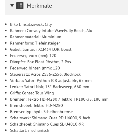
Merkmale
Bike Einsatzzweck: City
Rahmen: Conway Intube WaveFully Bosch, Alu
Rahmenmaterial: Aluminium
Rahmenform: Tiefeinsteiger
Gabel: Suntour XCM34 LOR, Boost
Federweg vorn (mm): 120
Dämpfer: Fox Float Rhythm, 2 Pos.
Federweg hinten (mm): 120
Steuersatz: Acros ZS56-ZS56, Blocklock
Vorbau: Satori Python ICR adjustable, 65 mm
Lenker: Satori Noir, 15° Backsweep, 660 mm
Griffe: Contec Tour Wing
Bremsen: Tektro HD-M280 / Tektro TR180-35, 180 mm
Bremshebel: Tektro HD-M280
Bremsentyp: hydr. Scheibenbremse
Schaltwerk: Shimano Cues RD-U4000, 9-fach
Schalthebel: Shimano Cues SL-U4010-9R
Schaltart: mechanisch