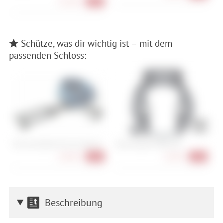
132,90 €
-21%
Schütze, was dir wichtig ist – mit dem
passenden Schloss:
Tex-Lock Eyelet UX-Lock 160 cm
Abus Amparo 4650S NR
A
148,90 €
26,90 €
-12%
-23%
Beschreibung