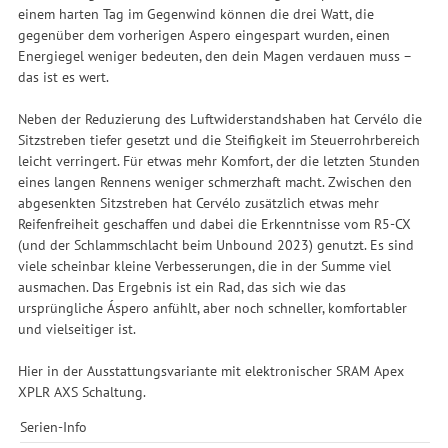
einem harten Tag im Gegenwind können die drei Watt, die
gegenüber dem vorherigen Aspero eingespart wurden, einen
Energiegel weniger bedeuten, den dein Magen verdauen muss –
das ist es wert.
Neben der Reduzierung des Luftwiderstandshaben hat Cervélo die
Sitzstreben tiefer gesetzt und die Steifigkeit im Steuerrohrbereich
leicht verringert. Für etwas mehr Komfort, der die letzten Stunden
eines langen Rennens weniger schmerzhaft macht. Zwischen den
abgesenkten Sitzstreben hat Cervélo zusätzlich etwas mehr
Reifenfreiheit geschaffen und dabei die Erkenntnisse vom R5-CX
(und der Schlammschlacht beim Unbound 2023) genutzt. Es sind
viele scheinbar kleine Verbesserungen, die in der Summe viel
ausmachen. Das Ergebnis ist ein Rad, das sich wie das
ursprüngliche Áspero anfühlt, aber noch schneller, komfortabler
und vielseitiger ist.
Hier in der Ausstattungsvariante mit elektronischer SRAM Apex
XPLR AXS Schaltung.
Serien-Info