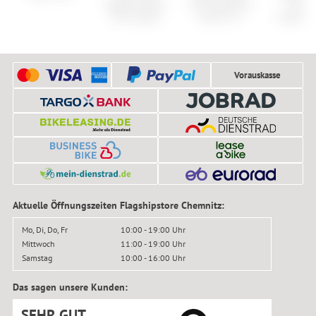
Pedale Combo
612 Ergowave
UN30
A31 Classic
Active 2.1
Vierkant
Vorauskasse
Aktuelle Öffnungszeiten Flagshipstore Chemnitz:
Mo, Di, Do, Fr
10:00 - 19:00 Uhr
Mittwoch
11:00 - 19:00 Uhr
Samstag
10:00 - 16:00 Uhr
Das sagen unsere Kunden:
SEHR GUT