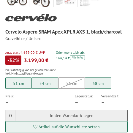
Cervelo Aspero SRAM Apex XPLR AXS 1, black/charcoal
Gravelbike / Unisex
Jetzt statt 4.699,00 € UVP
Oder monatlich ab:
144,14 €
Alle Infos
-32%
3.199,00 €
Preis abhängig von der gewählten Größe
inkl. MwSt., zzgl.
Versandkosten
51 cm
54 cm
56 cm
58 cm
Preis:
Lagerstatus:
Versandzeit:
—
—
—
0
In den Warenkorb legen
Artikel auf die Wunschliste setzen