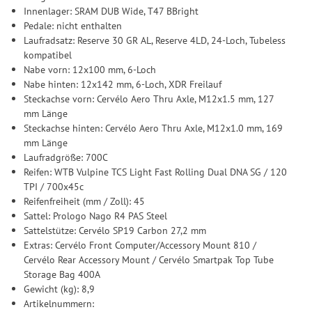
Innenlager: SRAM DUB Wide, T47 BBright
Pedale: nicht enthalten
Laufradsatz: Reserve 30 GR AL, Reserve 4LD, 24-Loch, Tubeless
kompatibel
Nabe vorn: 12x100 mm, 6-Loch
Nabe hinten: 12x142 mm, 6-Loch, XDR Freilauf
Steckachse vorn: Cervélo Aero Thru Axle, M12x1.5 mm, 127
mm Länge
Steckachse hinten: Cervélo Aero Thru Axle, M12x1.0 mm, 169
mm Länge
Laufradgröße: 700C
Reifen: WTB Vulpine TCS Light Fast Rolling Dual DNA SG / 120
TPI / 700x45c
Reifenfreiheit (mm / Zoll): 45
Sattel: Prologo Nago R4 PAS Steel
Sattelstütze: Cervélo SP19 Carbon 27,2 mm
Extras: Cervélo Front Computer/Accessory Mount 810 /
Cervélo Rear Accessory Mount / Cervélo Smartpak Top Tube
Storage Bag 400A
Gewicht (kg): 8,9
Artikelnummern: