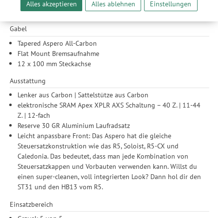
Flat Mount Bremsaufnahme
Alles akzeptieren
Alles ablehnen
Einstellungen
unserer Website sicherzustellen und stetig zu verbessern. Dabei
12 x 142 mm Steckachse
werden Ihre Daten auch an Drittanbieter und Werbepartner
Gabel
weitergegeben. Die Verarbeitung erfolgt ausschließlich zum
Zwecke der Einbindung von Streaming-Inhalten und der
Tapered Aspero All-Carbon
Durchführung von statistischer Analyse, Reichweitenmessungen,
Flat Mount Bremsaufnahme
Produktempfehlungen und nutzungsbasierter Werbung.
12 x 100 mm Steckachse
Informationen zu den einzelnen Funktionen, den Drittanbietern
und der Speicherdauer finden Sie unter Einstellungen. Diese
Ausstattung
Einwilligung ist freiwillig, für die Nutzung unserer Website nicht
Lenker aus Carbon | Sattelstütze aus Carbon
erforderlich und gilt, bis sie widerrufen wird. Sie können Ihre
elektronische SRAM Apex XPLR AXS Schaltung – 40 Z. | 11-44
Einwilligung unter Einstellungen lediglich für bestimmte
Z. | 12-fach
Drittanbieter erteilen und jederzeit für die Zukunft widerrufen.
Reserve 30 GR Aluminium Laufradsatz
Leicht anpassbare Front: Das Aspero hat die gleiche
Steuersatzkonstruktion wie das R5, Soloist, R5-CX und
Caledonia. Das bedeutet, dass man jede Kombination von
Steuersatzkappen und Vorbauten verwenden kann. Willst du
einen super-cleanen, voll integrierten Look? Dann hol dir den
ST31 und den HB13 vom R5.
Einsatzbereich