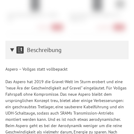
Abus Bordo 6000K/90 + Halter
Abus Bordo Granit 6500K/120 +
A
SH
Halter SH
L
79,90 €
164,90 €
-20%
-18%
Beschreibung
Aspero – Vollgas statt vollbepackt
Das Aspero hat 2019 die Gravel-Welt im Sturm erobert und eine
"neue Ära der Geschwindigkeit auf Gravel" eingeläutet. Für Vollgas
Fahrspaß ohne Kompromisse. Das neue Aspero bleibt dem
ursprünglichen Konzept treu, bietet aber einige Verbesserungen:
ein geschraubtes Tretlager, eine sauberere Kabelführung und ein
UDH-Schaltauge, sodass auch SRAMs Transmission-Antriebs
montiert werden kann. Und es ist noch etwas aerodynamischer.
Beim Aspero geht es bei der Aerodynamik weniger um die reine
Geschwindigkeit als vielmehr darum, Energie zu sparen. Nach