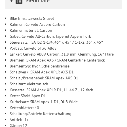
Merkmale
Bike Einsatzzweck: Gravel
Rahmen: Cervélo Aspero Carbon
Rahmenmaterial: Carbon
Gabel: Cervélo All-Carbon, Tapered Aspero Fork
Steuersatz: FSA IS2 1-1/4, 45° x 45° / 1-1/2, 36° x 45°
Vorbau: Cervélo ST36 Alloy
Lenker: Cervélo AB09 Carbon, 31,8 mm Klemmung, 16° Flare
Bremsen: SRAM Apex AXS / SRAM Centerline Centerlock
Bremsentyp: hydr. Scheibenbremse
Schaltwerk: SRAM Apex XPLR AXS D1
Schalt-/Bremshebel: SRAM Apex AXS D1
Schaltart: elektronisch
Kassette: SRAM Apex XPLR D1, 11-44 Z., 12-fach
Kette: SRAM Apex D1
Kurbelsatz: SRAM Apex 1 D1, DUB Wide
Kettenblätter: 40
Schaltung/Antrieb: Kettenschaltung
Antrieb: 1x
Gänge: 12