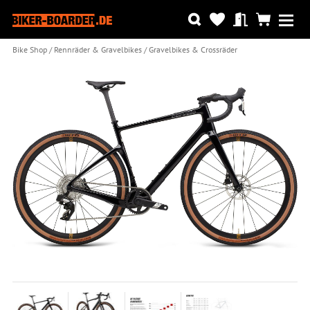
Bike Shop
Rennräder & Gravelbikes
Gravelbikes & Crossräder