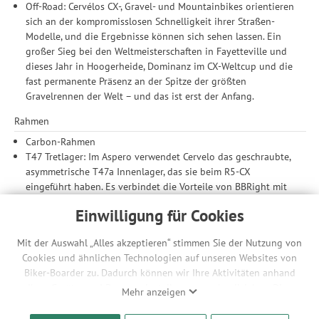
Off-Road: Cervélos CX-, Gravel- und Mountainbikes orientieren
sich an der kompromisslosen Schnelligkeit ihrer Straßen-
Modelle, und die Ergebnisse können sich sehen lassen. Ein
großer Sieg bei den Weltmeisterschaften in Fayetteville und
dieses Jahr in Hoogerheide, Dominanz im CX-Weltcup und die
fast permanente Präsenz an der Spitze der größten
Gravelrennen der Welt – und das ist erst der Anfang.
Rahmen
Carbon-Rahmen
T47 Tretlager: Im Aspero verwendet Cervelo das geschraubte,
asymmetrische T47a Innenlager, das sie beim R5-CX
eingeführt haben. Es verbindet die Vorteile von BBRight mit
einer benutzerfreundlicheren, leicht zu wartenden
Einwilligung für Cookies
Konstruktion.
Universal-Schaltauge UDH: Beim neuen Aspero verwendet
Mit der Auswahl „Alles akzeptieren“ stimmen Sie der Nutzung von
Cervelo das universelle UDH-Schaltauge von SRAM. Es ist
Cookies und ähnlichen Technologien auf unseren Websites von
notwendig, wenn du dein Bike für vollen Party-Modus mit
Biker-Boarder zu. Dadurch können wir Ihre Aktivitäten anhand
einem neuen SRAM Transmission-Antrieb ausstatten willst
Ihrer Geräte- und Browsereinstellungen nachvollziehen. Dies
und gewährleistet die Kompatibilität mit zukünftigen
Mehr anzeigen
ermöglicht es uns, anhand ihrer Interessen nutzungsbasierte
Entwicklungen.
Werbeanzeigen für Sie bereitzustellen sowie Funktionalitäten