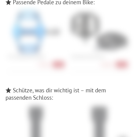
Passende Pedale zu deinem Bike:
HT Components AR06
Shimano PD-EH510
S
47,90 €
84,90 €
-26%
-15%
Schütze, was dir wichtig ist – mit dem
passenden Schloss: