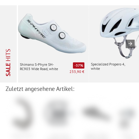
HITS
Specialized Propero 4,
Shimano S-Phyre SH-
SALE
-37%
white
RC903 Wide Road, white
233,90 €
Zuletzt angesehene Artikel:
Ergon GP5
Cube Acid
SQlab Sattel
Shimano